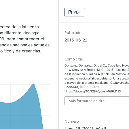
PDF
cerca de la influenza
Publicado
 diferente ideología,
009, para comprender el
2015-06-22
tancias nacionales actuales
olítico y de creencias.
Cómo citar
González González, G. del C., Caballero Hoyo
R., & Chávez Méndez, M. G. (2015). Las metá
de la influenza humana A (H1N1) en México: e
escenario nacional al descubierto. Una aprox
a través de la prensa mexicana.
Comunicació
Sociedad
, (16), 105–132.
https://doi.org/10.32870/cys.v0i16.1113
Más formatos de cita
Número
Núm. 16 (2011): Año 8