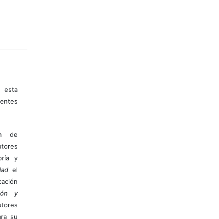
 esta
entes
ón de
tores
ría y
dad
el
ación
ión y
utores
ara su