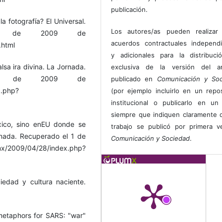
publicación.
a fotografía? El Universal.
Los autores/as pueden realizar 
io de 2009 de
acuerdos contractuales independ
.html
y adicionales para la distribuc
lsa ira divina. La Jornada.
exclusiva de la versión del art
io de 2009 de
publicado en
Comunicación y Soc
x.php?
(por ejemplo incluirlo en un repos
institucional o publicarlo en un 
siempre que indiquen claramente 
xico, sino enEU donde se
trabajo se publicó por primera 
rnada. Recuperado el 1 de
Comunicación y Sociedad
.
x/2009/04/28/index.php?
ciedad y cultura naciente.
metaphors for SARS: "war"