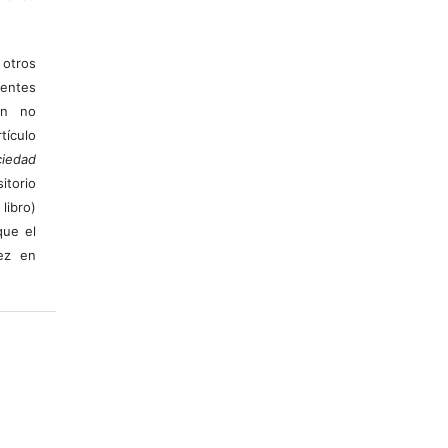
otros
ientes
ión no
ículo
iedad
itorio
libro)
que el
vez en