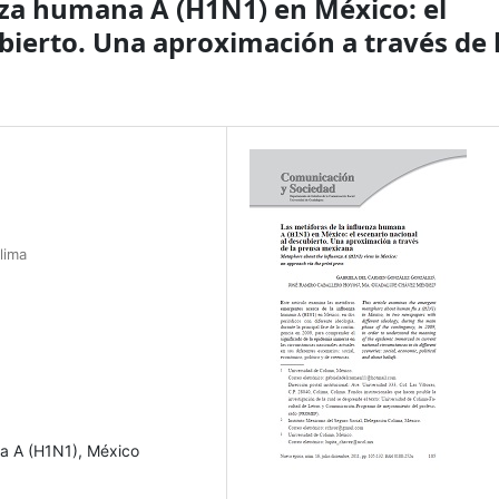
nza humana A (H1N1) en México: el
bierto. Una aproximación a través de 
lima
na A (H1N1), México