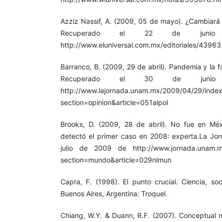
Azziz Nassif, A. (2009, 05 de mayo). ¿Cambiará l
Recuperado el 22 de jun
http://www.eluniversal.com.mx/editoriales/43963
Barranco, B. (2009, 29 de abril). Pandemia y la fa
Recuperado el 30 de jun
http://www.lajornada.unam.mx/2009/04/29/inde
section=opinion&article=051alpol
Brooks, D. (2009, 28 de abril). No fue en Mé
detectó el primer caso en 2008: experta.La Jo
julio de 2009 de http://www.jornada.unam.m
section=mundo&article=029nlmun
Capra, F. (1998). El punto crucial. Ciencia, so
Buenos Aires, Argentina: Troquel.
Chiang, W.Y. & Duann, R.F. (2007). Conceptual 