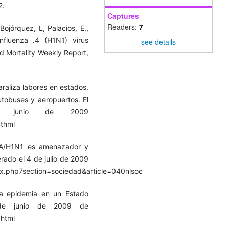
2.
Captures
Readers:
7
Bojórquez, L, Palacios, E.,
nfluenza .4 (H1N1) virus
see details
d Mortality Weekly Report,
raliza labores en estados.
utobuses y aeropuertos. El
de junio de 2009
.thml
us A/H1N1 es amenazador y
rado el 4 de julio de 2009
x.php7section=sociedad&article=040nlsoc
la epidemia en un Estado
0 de junio de 2009 de
.html