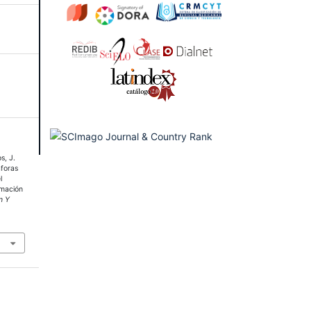
s, J.
foras
l
imación
n Y