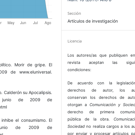
Sección
Artículos de investigación
Licencia
Los autores/as que publiquen en
revista aceptan las sigui
ítico. Morir de gripe. El
condiciones:
009 de www.eluniversal.
De acuerdo con la legislaci
derechos de autor, los au
o. Calderón su Apocalipsis.
conservan los derechos de auto
e junio de 2009 de
otorgan a
Comunicación y Socie
html
derecho de primera comunic
pública de la obra.
Comunicac
s inhibe el consumismo. El
Sociedad
no realiza cargos a los a
 junio de 2009 de
por enviar y procesar artículos p
ml