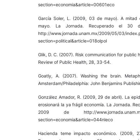
section=economia&article=00601eco
García Soler, L. (2009, 03 de mayo). A mitad 
mayo. La Jornada. Recuperado el 30 
http://www.jornada.unam.mx/2009/05/03/index.
section=political&article=018olpol
Glik, D. C. (2007). Risk communication for public
Review of Public Health, 28, 33-54.
Goatly, A. (2007). Washing the brain. Metap
Amsterdam/Philadelphia: John Benjamins Publish
González Amador, R. (2009, 29 de abril). La epi
erosionará la ya frágil economía. La Jornada. Re
2009 de http://www.jornada.unam.mx/2
section=economia&article=044nleco
Hacienda teme impacto económico. (2009, 27 