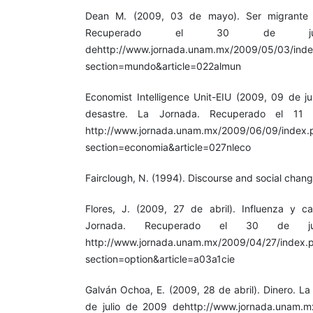
Dean M. (2009, 03 de mayo). Ser migrante 
Recuperado el 30 de j
dehttp://www.jornada.unam.mx/2009/05/03/ind
section=mundo&article=022almun
Economist Intelligence Unit-EIU (2009, 09 de ju
desastre. La Jornada. Recuperado el 1
http://www.jornada.unam.mx/2009/06/09/index.
section=economia&article=027nleco
Fairclough, N. (1994). Discourse and social chan
Flores, J. (2009, 27 de abril). Influenza y ca
Jornada. Recuperado el 30 de 
http://www.jornada.unam.mx/2009/04/27/index.
section=option&article=a03a1cie
Galván Ochoa, E. (2009, 28 de abril). Dinero. L
de julio de 2009 dehttp://www.jornada.unam.m