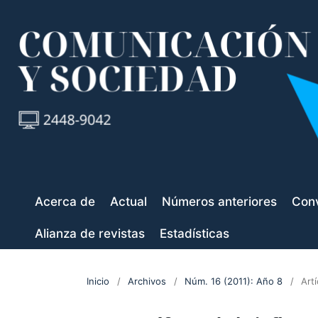
Acerca de
Actual
Números anteriores
Conv
Alianza de revistas
Estadísticas
Inicio
/
Archivos
/
Núm. 16 (2011): Año 8
/
Art