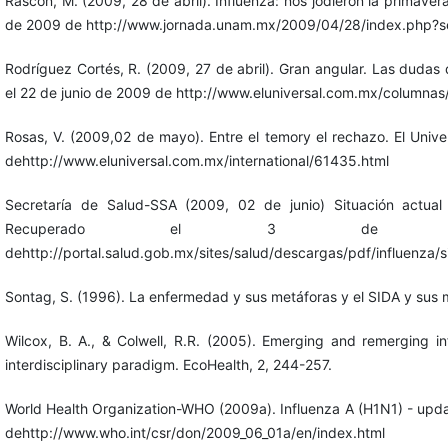
Rascón, M. (2009, 28 de abril). Influenza: nos jodieron la primave
de 2009 de http://www.jornada.unam.mx/2009/04/28/index.php?se
Rodríguez Cortés, R. (2009, 27 de abril). Gran angular. Las dudas 
el 22 de junio de 2009 de http://www.eluniversal.com.mx/columnas
Rosas, V. (2009,02 de mayo). Entre el temory el rechazo. El Univ
dehttp://www.eluniversal.com.mx/international/61435.html
Secretaría de Salud-SSA (2009, 02 de junio) Situación actua
Recuperado el 3 de 
dehttp://portal.salud.gob.mx/sites/salud/descargas/pdf/influenza
Sontag, S. (1996). La enfermedad y sus metáforas y el SIDA y sus 
Wilcox, B. A., & Colwell, R.R. (2005). Emerging and remerging in
interdisciplinary paradigm. EcoHealth, 2, 244-257.
World Health Organization-WHO (2009a). Influenza A (H1N1) - upda
dehttp://www.who.int/csr/don/2009_06_01a/en/index.html