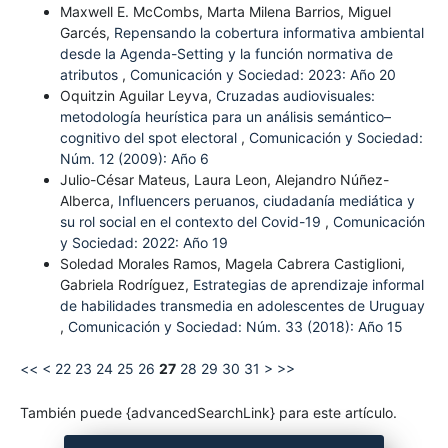
Maxwell E. McCombs, Marta Milena Barrios, Miguel
Garcés,
Repensando la cobertura informativa ambiental
desde la Agenda-Setting y la función normativa de
atributos
,
Comunicación y Sociedad: 2023: Año 20
Oquitzin Aguilar Leyva,
Cruzadas audiovisuales:
metodología heurística para un análisis semántico–
cognitivo del spot electoral
,
Comunicación y Sociedad:
Núm. 12 (2009): Año 6
Julio-César Mateus, Laura Leon, Alejandro Núñez-
Alberca,
Influencers peruanos, ciudadanía mediática y
su rol social en el contexto del Covid-19
,
Comunicación
y Sociedad: 2022: Año 19
Soledad Morales Ramos, Magela Cabrera Castiglioni,
Gabriela Rodríguez,
Estrategias de aprendizaje informal
de habilidades transmedia en adolescentes de Uruguay
,
Comunicación y Sociedad: Núm. 33 (2018): Año 15
<<
<
22
23
24
25
26
27
28
29
30
31
>
>>
También puede {advancedSearchLink} para este artículo.