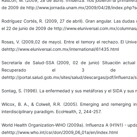
Rascón, M. (2009, 28 de abril). Influenza: nos jodieron la primave
de 2009 de http://www.jornada.unam.mx/2009/04/28/index.php?se
Rodríguez Cortés, R. (2009, 27 de abril). Gran angular. Las dudas 
el 22 de junio de 2009 de http://www.eluniversal.com.mx/columnas
Rosas, V. (2009,02 de mayo). Entre el temory el rechazo. El Univ
dehttp://www.eluniversal.com.mx/international/61435.html
Secretaría de Salud-SSA (2009, 02 de junio) Situación actua
Recuperado el 3 de 
dehttp://portal.salud.gob.mx/sites/salud/descargas/pdf/influenza
Sontag, S. (1996). La enfermedad y sus metáforas y el SIDA y sus 
Wilcox, B. A., & Colwell, R.R. (2005). Emerging and remerging in
interdisciplinary paradigm. EcoHealth, 2, 244-257.
World Health Organization-WHO (2009a). Influenza A (H1N1) - upda
dehttp://www.who.int/csr/don/2009_06_01a/en/index.html