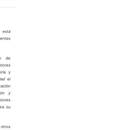
 esta
entes
ón de
tores
ría y
dad
el
ación
ión y
utores
ara su
otros