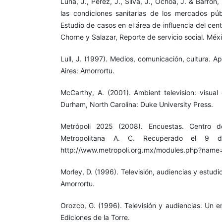
Luna, J., Pérez, J., Silva, J., Ochoa, J. & Barron
las condiciones sanitarias de los mercados públ
Estudio de casos en el área de influencia del cen
Chorne y Salazar, Reporte de servicio social. Méx
Lull, J. (1997). Medios, comunicación, cultura. 
Aires: Amorrortu.
McCarthy, A. (2001). Ambient television: visual
Durham, North Carolina: Duke University Press.
Metrópoli 2025 (2008). Encuestas. Centro 
Metropolitana A. C. Recuperado el 9
http://www.metropoli.org.mx/modules.php?name
Morley, D. (1996). Televisión, audiencias y estudi
Amorrortu.
Orozco, G. (1996). Televisión y audiencias. Un e
Ediciones de la Torre.