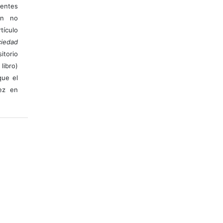
ientes
ión no
ículo
iedad
itorio
libro)
que el
vez en