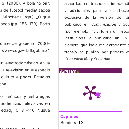
y, S. (2006). A bola no bar:
acuerdos contractuales independ
s de futebol mediatizados
y adicionales para la distribuc
R. Sánchez (Orgs.), ¿O que
exclusiva de la versión del art
anos (pp. 156–170). Porto
publicado en
Comunicación y Soc
(por ejemplo incluirlo en un repos
institucional o publicarlo en un 
informe de gobierno 2006–
siempre que indiquen claramente 
p://www.dga–d.df.gob.mx/
trabajo se publicó por primera 
Comunicación y Sociedad
.
Un electrodoméstico en la
la televisión en el espacio
 cultura y poder. Estudios
eba.
s teóricos y estrategias
audiencias televisivas en
iedad, 10, 81–110. Nueva
Captures
Readers:
12