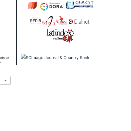
sión en
.