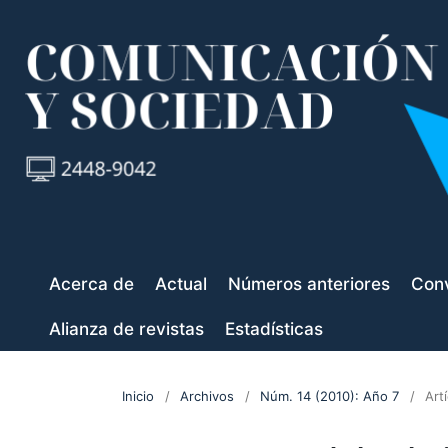
Acerca de
Actual
Números anteriores
Conv
Alianza de revistas
Estadísticas
Inicio
/
Archivos
/
Núm. 14 (2010): Año 7
/
Art