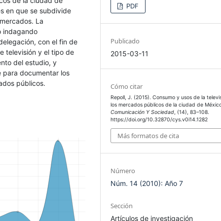
icos de la ciudad de
PDF
s en que se subdivide
 mercados. La
ro indagando
Publicado
elegación, con el fin de
 televisión y el tipo de
2015-03-11
to del estudio, y
e para documentar los
cados públicos.
Cómo citar
Repoll, J. (2015). Consumo y usos de la televi
los mercados públicos de la ciudad de México
Comunicación Y Sociedad
, (14), 83–108.
https://doi.org/10.32870/cys.v0i14.1282
Más formatos de cita
Número
Núm. 14 (2010): Año 7
Sección
Artículos de investigación