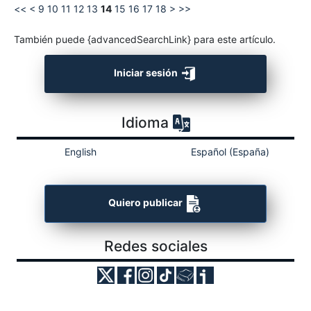
<<
<
9
10
11
12
13
14
15
16
17
18
>
>>
También puede {advancedSearchLink} para este artículo.
Iniciar sesión
Idioma
English
Español (España)
Quiero publicar
Redes sociales