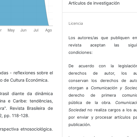
Artículos de investigación
Licencia
Los autores/as que publiquen en
revista aceptan las sigui
condiciones:
De acuerdo con la legislaci
as - reflexiones sobre el
derechos de autor, los au
do de Cultura Económica.
conservan los derechos de auto
otorgan a
Comunicación y Socie
rasil diante da dinâmica
derecho de primera comunic
ina e Caribe: tendências,
pública de la obra.
Comunicac
". Revista Brasileira de
Sociedad
no realiza cargos a los a
 2, pp. 118-128.
por enviar y procesar artículos p
publicación.
rspectiva etnosociológica.