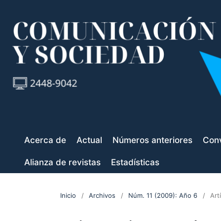
Acerca de
Actual
Números anteriores
Conv
Alianza de revistas
Estadísticas
Inicio
/
Archivos
/
Núm. 11 (2009): Año 6
/
Art