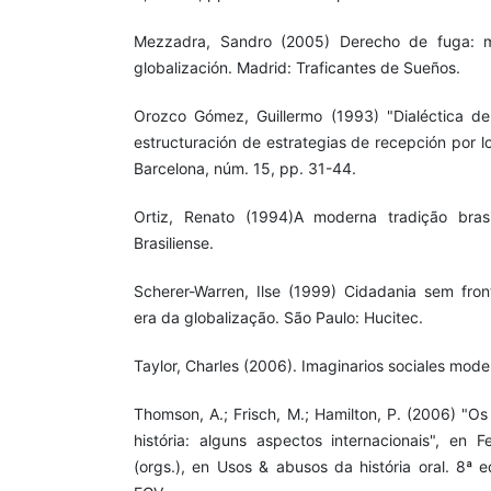
Mezzadra, Sandro (2005) Derecho de fuga: mi
globalización. Madrid: Traficantes de Sueños.
Orozco Gómez, Guillermo (1993) "Dialéctica de 
estructuración de estrategias de recepción por los
Barcelona, núm. 15, pp. 31-44.
Ortiz, Renato (1994)A moderna tradição brasi
Brasiliense.
Scherer-Warren, Ilse (1999) Cidadania sem front
era da globalização. São Paulo: Hucitec.
Taylor, Charles (2006). Imaginarios sociales mode
Thomson, A.; Frisch, M.; Hamilton, P. (2006) "O
história: alguns aspectos internacionais", en F
(orgs.), en Usos & abusos da história oral. 8ª e