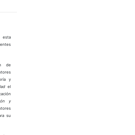
 esta
entes
ón de
tores
ría y
dad
el
ación
ión y
utores
ara su