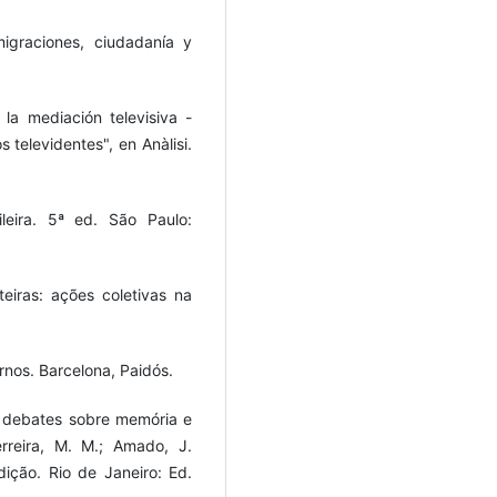
graciones, ciudadanía y
la mediación televisiva -
 televidentes", en Anàlisi.
leira. 5ª ed. São Paulo:
eiras: ações coletivas na
rnos. Barcelona, Paidós.
s debates sobre memória e
erreira, M. M.; Amado, J.
dição. Rio de Janeiro: Ed.