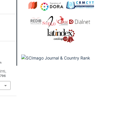
ón
6
(11),
1796