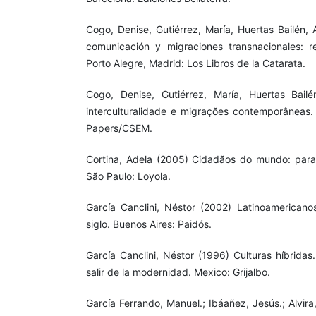
Cogo, Denise, Gutiérrez, María, Huertas Bailén
comunicación y migraciones transnacionales: r
Porto Alegre, Madrid: Los Libros de la Catarata.
Cogo, Denise, Gutiérrez, María, Huertas Bail
interculturalidade e migrações contemporâneas. R
Papers/CSEM.
Cortina, Adela (2005) Cidadãos do mundo: para
São Paulo: Loyola.
García Canclini, Néstor (2002) Latinoamerican
siglo. Buenos Aires: Paidós.
García Canclini, Néstor (1996) Culturas híbridas
salir de la modernidad. Mexico: Grijalbo.
García Ferrando, Manuel.; Ibáañez, Jesús.; Alvira,