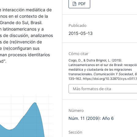
PDF
e interacción mediática de
nos en el contexto de la
Grande do Sul, Brasil.
Publicado
n latinoamericanos y a
2015-05-13
os de discusión, analizamos
s de (re)invención de
 (re)configuran sus
Cómo citar
man procesos identitarios
ad".
Cogo, D., & Dutra Brignol, L. (2015).
Latinoamericanos en el sur de Brasil: recepci
mediática y ciudadanía de las migraciones
transnacionales.
Comunicación Y Sociedad
,
135–162. https://doi.org/10.32870/cys.v0i11.
Más formatos de cita
Número
Núm. 11 (2009): Año 6
Sección