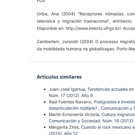
FGV.
Uribe, Ana (2004) "Receptores nómadas: conf
televisiva y migración trasnacional", enIntexto.
Disponible en: http://www.intexto.ufrgs.br/. Acce
Zamberlam, Jurandir (2004) O processo migratóri
da mobilidade humana na globalizagao. Porto Alegr
Artículos similares
Juan-José Igartua,
Tendencias actuales en 
Núm. 17 (2012): Año 9
Raúl Fuentes Navarro,
Postgrados e investi
desarticulación múltiple?
,
Comunicación y S
Martín Echeverría Victoria,
Cultura migrator
Comunicación y Sociedad: Núm. 19 (2013):
Margarita Zires,
Cuando el rock mexicano se
(2015): Año 12