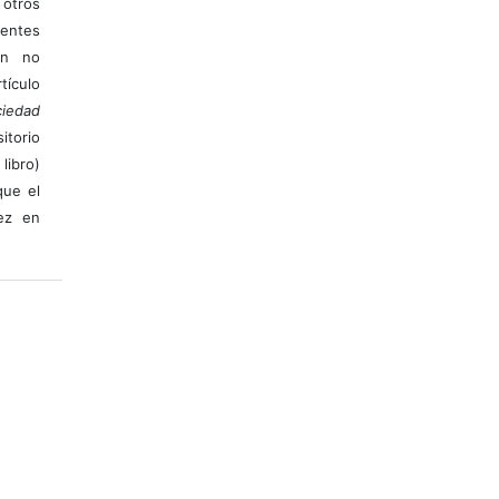
otros
ientes
ión no
ículo
iedad
itorio
libro)
que el
vez en