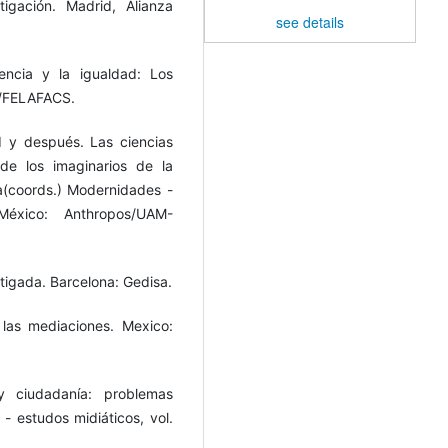
igación. Madrid, Alianza
see details
encia y la igualdad: Los
a/FELAFACS.
d y después. Las ciencias
de los imaginarios de la
ta(coords.) Modernidades -
/México: Anthropos/UAM-
tigada. Barcelona: Gedisa.
las mediaciones. Mexico:
y ciudadanía: problemas
s - estudos midiáticos, vol.