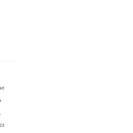
ad:
a
,
 23