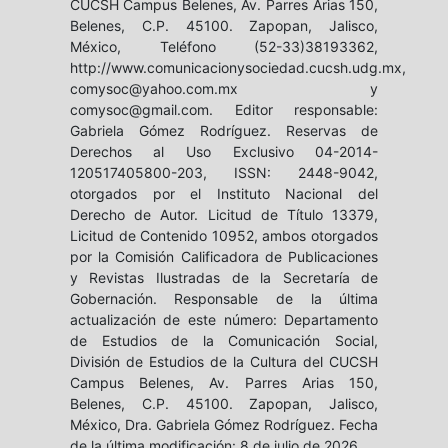
CUCSH Campus Belenes, Av. Parres Arias 150,
Belenes, C.P. 45100. Zapopan, Jalisco,
México, Teléfono (52-33)38193362,
http://www.comunicacionysociedad.cucsh.udg.mx,
comysoc@yahoo.com.mx y
comysoc@gmail.com. Editor responsable:
Gabriela Gómez Rodríguez. Reservas de
Derechos al Uso Exclusivo 04-2014-
120517405800-203, ISSN: 2448-9042,
otorgados por el Instituto Nacional del
Derecho de Autor. Licitud de Título 13379,
Licitud de Contenido 10952, ambos otorgados
por la Comisión Calificadora de Publicaciones
y Revistas Ilustradas de la Secretaría de
Gobernación. Responsable de la última
actualización de este número: Departamento
de Estudios de la Comunicación Social,
División de Estudios de la Cultura del CUCSH
Campus Belenes, Av. Parres Arias 150,
Belenes, C.P. 45100. Zapopan, Jalisco,
México, Dra. Gabriela Gómez Rodríguez. Fecha
de la última modificación: 8 de julio de 2026.