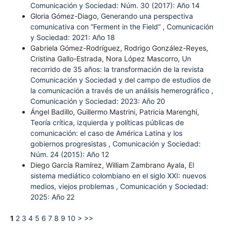
Comunicación y Sociedad: Núm. 30 (2017): Año 14
Gloria Gómez-Diago,
Generando una perspectiva
comunicativa con “Ferment in the Field”
,
Comunicación
y Sociedad: 2021: Año 18
Gabriela Gómez-Rodríguez, Rodrigo González-Reyes,
Cristina Gallo-Estrada, Nora López Mascorro,
Un
recorrido de 35 años: la transformación de la revista
Comunicación y Sociedad y del campo de estudios de
la comunicación a través de un análisis hemerográfico
,
Comunicación y Sociedad: 2023: Año 20
Ángel Badillo, Guillermo Mastrini, Patricia Marenghi,
Teoría crítica, izquierda y políticas públicas de
comunicación: el caso de América Latina y los
gobiernos progresistas
,
Comunicación y Sociedad:
Núm. 24 (2015): Año 12
Diego García Ramírez, William Zambrano Ayala,
El
sistema mediático colombiano en el siglo XXI: nuevos
medios, viejos problemas
,
Comunicación y Sociedad:
2025: Año 22
1
2
3
4
5
6
7
8
9
10
>
>>