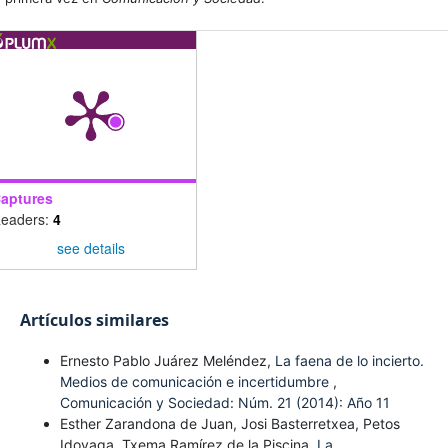
aptures
eaders:
4
see details
Artículos similares
Ernesto Pablo Juárez Meléndez,
La faena de lo incierto.
Medios de comunicación e incertidumbre
,
Comunicación y Sociedad: Núm. 21 (2014): Año 11
Esther Zarandona de Juan, Josi Basterretxea, Petos
Idoyaga, Txema Ramírez de la Piscina,
La