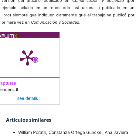
versión del artículo publicado en
Comunicación y Sociedad
(por
ejemplo incluirlo en un repositorio institucional o publicarlo en un
libro) siempre que indiquen claramente que el trabajo se publicó por
primera vez en
Comunicación y Sociedad
.
aptures
eaders:
5
see details
Artículos similares
William Porath, Constanza Ortega Gunckel, Ana Javiera