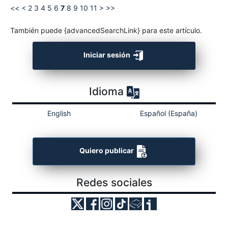
<<
<
2
3
4
5
6
7
8
9
10
11
>
>>
También puede {advancedSearchLink} para este artículo.
Iniciar sesión
Idioma
English
Español (España)
Quiero publicar
Redes sociales