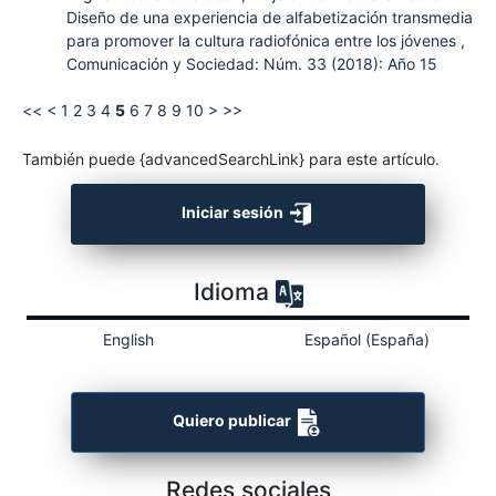
Diseño de una experiencia de alfabetización transmedia
para promover la cultura radiofónica entre los jóvenes
,
Comunicación y Sociedad: Núm. 33 (2018): Año 15
<<
<
1
2
3
4
5
6
7
8
9
10
>
>>
También puede {advancedSearchLink} para este artículo.
Iniciar sesión
Idioma
English
Español (España)
Quiero publicar
Redes sociales