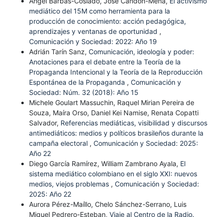
Ángel Barbas-Coslado, José Candón-Mena,
El activismo
mediático del 15M como herramienta para la
producción de conocimiento: acción pedagógica,
aprendizajes y ventanas de oportunidad
,
Comunicación y Sociedad: 2022: Año 19
Adrián Tarín Sanz,
Comunicación, ideología y poder:
Anotaciones para el debate entre la Teoría de la
Propaganda Intencional y la Teoría de la Reproducción
Espontánea de la Propaganda
,
Comunicación y
Sociedad: Núm. 32 (2018): Año 15
Michele Goulart Massuchin, Raquel Mirian Pereira de
Souza, Maíra Orso, Daniel Kei Namise, Renata Copatti
Salvador,
Referencias mediáticas, visibilidad y discursos
antimediáticos: medios y políticos brasileños durante la
campaña electoral
,
Comunicación y Sociedad: 2025:
Año 22
Diego García Ramírez, William Zambrano Ayala,
El
sistema mediático colombiano en el siglo XXI: nuevos
medios, viejos problemas
,
Comunicación y Sociedad:
2025: Año 22
Aurora Pérez-Maíllo, Chelo Sánchez-Serrano, Luis
Miguel Pedrero-Esteban,
Viaje al Centro de la Radio.