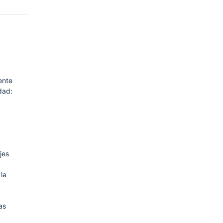
ente
dad:
jes
la
as