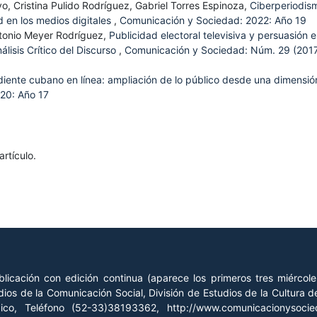
o, Cristina Pulido Rodríguez, Gabriel Torres Espinoza,
Ciberperiodis
d en los medios digitales
,
Comunicación y Sociedad: 2022: Año 19
ntonio Meyer Rodríguez,
Publicidad electoral televisiva y persuasión 
lisis Crítico del Discurso
,
Comunicación y Sociedad: Núm. 29 (2017
iente cubano en línea: ampliación de lo público desde una dimensió
20: Año 17
rtículo.
licación con edición continua (aparece los primeros tres miércol
ios de la Comunicación Social, División de Estudios de la Cultura
xico, Teléfono (52-33)38193362, http://www.comunicacionysoc