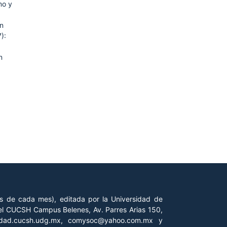
mo y
en
):
n
es de cada mes), editada por la Universidad de
 del CUCSH Campus Belenes, Av. Parres Arias 150,
iedad.cucsh.udg.mx, comysoc@yahoo.com.mx y