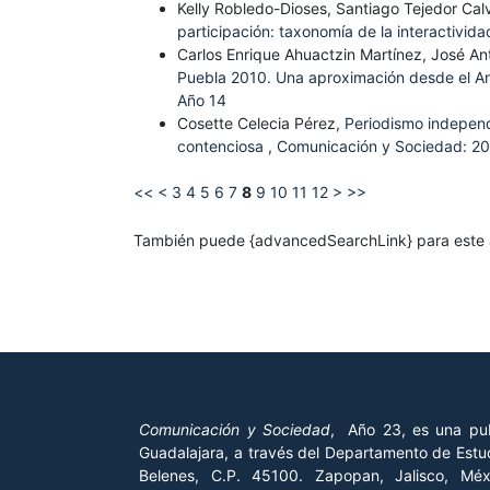
Kelly Robledo-Dioses, Santiago Tejedor Calv
participación: taxonomía de la interactivida
Carlos Enrique Ahuactzin Martínez, José A
Puebla 2010. Una aproximación desde el Aná
Año 14
Cosette Celecia Pérez,
Periodismo independ
contenciosa
,
Comunicación y Sociedad: 20
<<
<
3
4
5
6
7
8
9
10
11
12
>
>>
También puede {advancedSearchLink} para este a
Comunicación y Sociedad
, Año 23, es una pub
Guadalajara, a través del Departamento de Estud
Belenes, C.P. 45100. Zapopan, Jalisco, Mé