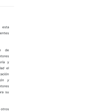
 esta
entes
ón de
tores
ría y
dad
el
ación
ión y
utores
ara su
otros