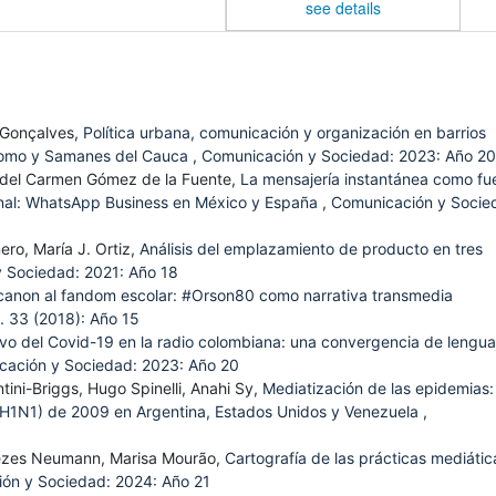
see details
 Gonçalves,
Política urbana, comunicación y organización en barrios
ódromo y Samanes del Cauca
,
Comunicación y Sociedad: 2023: Año 20
. del Carmen Gómez de la Fuente,
La mensajería instantánea como fu
onal: WhatsApp Business en México y España
,
Comunicación y Socie
ero, María J. Ortiz,
Análisis del emplazamiento de producto en tres
 Sociedad: 2021: Año 18
canon al fandom escolar: #Orson80 como narrativa transmedia
 33 (2018): Año 15
ivo del Covid-19 en la radio colombiana: una convergencia de lengua
cación y Sociedad: 2023: Año 20
ntini-Briggs, Hugo Spinelli, Anahi Sy,
Mediatización de las epidemias: 
 (H1N1) de 2009 en Argentina, Estados Unidos y Venezuela
,
nezes Neumann, Marisa Mourão,
Cartografía de las prácticas mediátic
ón y Sociedad: 2024: Año 21