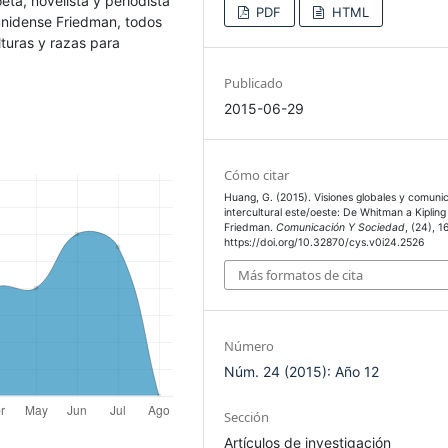
ta, novelista y periodista
PDF
HTML
dounidense Friedman, todos
lturas y razas para
Publicado
2015-06-29
Cómo citar
Huang, G. (2015). Visiones globales y comuni
intercultural este/oeste: De Whitman a Kipling
Friedman.
Comunicación Y Sociedad
, (24), 1
https://doi.org/10.32870/cys.v0i24.2526
Más formatos de cita
Número
Núm. 24 (2015): Año 12
Sección
Artículos de investigación