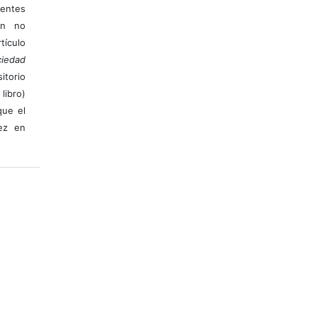
ientes
ión no
ículo
iedad
itorio
libro)
que el
vez en