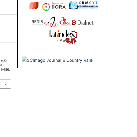
cación
 a
61–186.