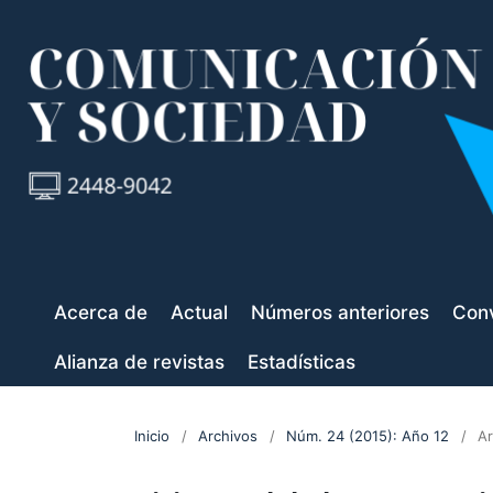
Acerca de
Actual
Números anteriores
Conv
Alianza de revistas
Estadísticas
Inicio
/
Archivos
/
Núm. 24 (2015): Año 12
/
Ar