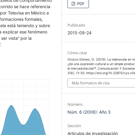
 modelos de comportamiento
PDF
corrido se hace referencia
 por Televisa en México a
nsformaciones formales,
Publicado
vela está teniendo y sobre
a explicar ese fenómeno
2015-09-24
ser vista” por la
.
Cómo citar
Orozco Gómez, G. (2015). La telenovela en m
¿de una expresión cultural a un simple produc
la mercadotecnia?*.
Comunicación Y Socieda
3
(6), 11–35. https://doi.org/10.32870/cys.v0
Más formatos de cita
Número
Núm. 6 (2006): Año 3
Sección
Artículos de investigación