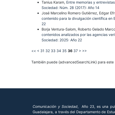
Tanius Karam,
Entre memorias y entrevistas
Sociedad: Núm. 28 (2017): Año 14
José Marcelino Romero Gutiérrez, Edgar Ef
contenido para la divulgación científica e
22
Borja Ventura-Salom, Roberto Gelado Marc
contenidos analizados por las agencias ver
Sociedad: 2025: Año 22
<<
<
31
32
33
34
35
36
37
>
>>
También puede {advancedSearchLink} para este a
Comunicación y Sociedad
, Año 23, es una pub
Guadalajara, a través del Departamento de Estud