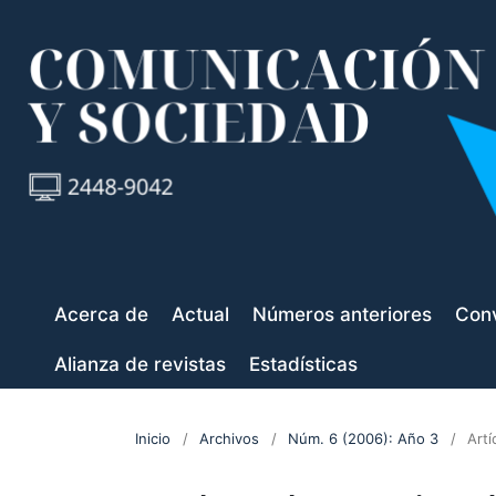
Acerca de
Actual
Números anteriores
Conv
Alianza de revistas
Estadísticas
Inicio
/
Archivos
/
Núm. 6 (2006): Año 3
/
Artí