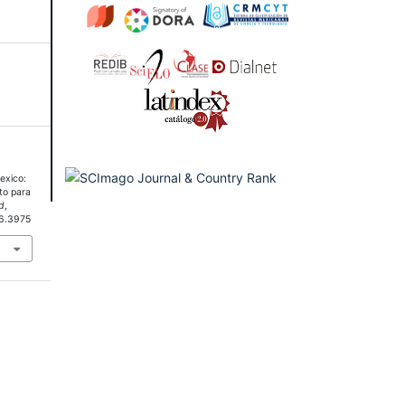
exico:
to para
d
,
i6.3975