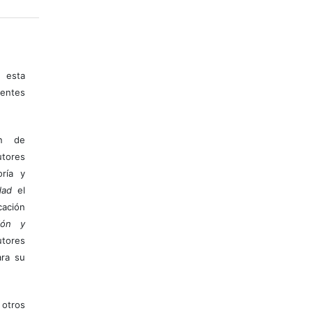
 esta
entes
ón de
tores
ría y
dad
el
ación
ión y
utores
ara su
otros