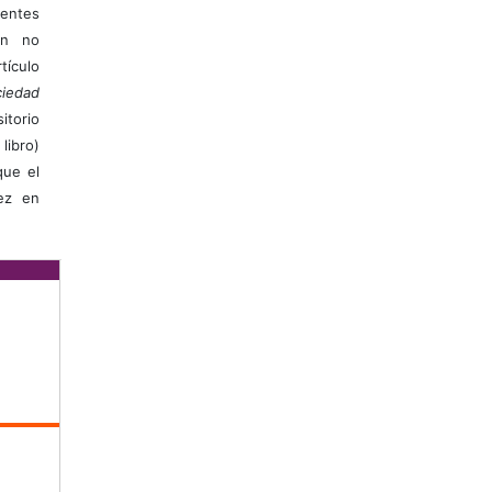
ientes
ión no
ículo
iedad
itorio
libro)
que el
vez en