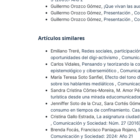
Guillermo Orozco Gómez,
¡Que vivan las au
Guillermo Orozco Gómez,
Presentación
,
Co
Guillermo Orozco Gómez,
Presentación
,
Co
Artículos similares
Emiliano Treré,
Redes sociales, participació
oportunidades del digi-activismo
,
Comunica
Carlos Vidales,
Pensando y teorizando la com
epistemológico y cibersemiótico
,
Comunica
María Teresa Soto Sanfiel,
Efecto del tono 
sobre los hablantes mediáticos
,
Comunicaci
Sandra Cristina Côrtes-Moreira, M. Amor P
turística desde una mirada educomunicado
Jenniffer Soto de la Cruz, Sara Cortés Góm
consumo en tiempos de confinamiento. Cas
Cristina Gallo Estrada,
La asignatura ciudad
,
Comunicación y Sociedad: Núm. 27 (2016)
Brenda Focás, Francisco Paniagua Rojano,
Comunicación y Sociedad: 2024: Año 21