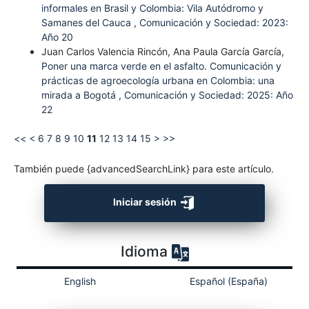
informales en Brasil y Colombia: Vila Autódromo y
Samanes del Cauca
,
Comunicación y Sociedad: 2023:
Año 20
Juan Carlos Valencia Rincón, Ana Paula García García,
Poner una marca verde en el asfalto. Comunicación y
prácticas de agroecología urbana en Colombia: una
mirada a Bogotá
,
Comunicación y Sociedad: 2025: Año
22
<<
<
6
7
8
9
10
11
12
13
14
15
>
>>
También puede {advancedSearchLink} para este artículo.
Iniciar sesión
Idioma
English
Español (España)