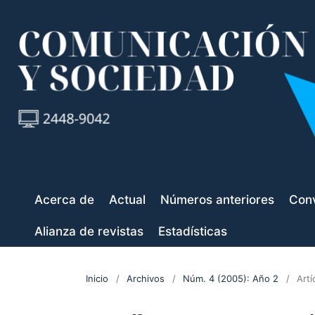
Acerca de
Actual
Números anteriores
Conv
Alianza de revistas
Estadísticas
Inicio
/
Archivos
/
Núm. 4 (2005): Año 2
/
Artí