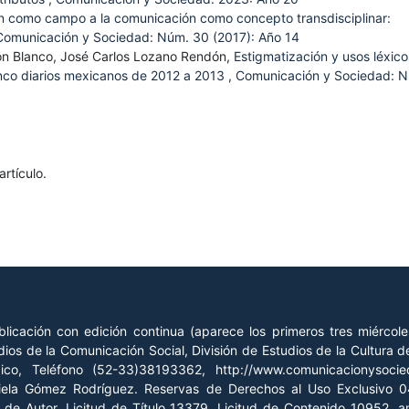
n como campo a la comunicación como concepto transdisciplinar:
Comunicación y Sociedad: Núm. 30 (2017): Año 14
ón Blanco, José Carlos Lozano Rendón,
Estigmatización y usos léxico
cinco diarios mexicanos de 2012 a 2013
,
Comunicación y Sociedad: 
rtículo.
licación con edición continua (aparece los primeros tres miércol
ios de la Comunicación Social, División de Estudios de la Cultura
xico, Teléfono (52-33)38193362, http://www.comunicacionysoc
riela Gómez Rodríguez. Reservas de Derechos al Uso Exclusivo
o de Autor. Licitud de Título 13379, Licitud de Contenido 10952, 