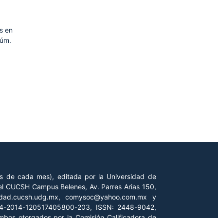
s en
Núm.
es de cada mes), editada por la Universidad de
 del CUCSH Campus Belenes, Av. Parres Arias 150,
iedad.cucsh.udg.mx, comysoc@yahoo.com.mx y
 04-2014-120517405800-203, ISSN: 2448-9042,
ambos otorgados por la Comisión Calificadora de