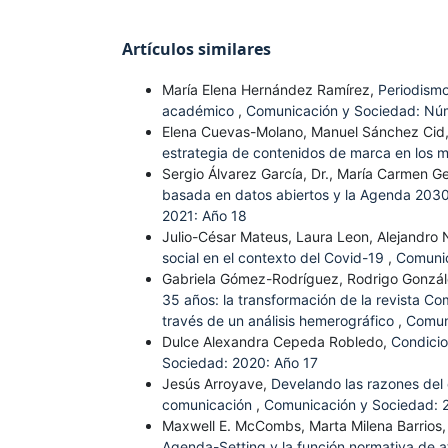
Artículos similares
María Elena Hernández Ramírez,
Periodismo
académico
,
Comunicación y Sociedad: Núm
Elena Cuevas-Molano, Manuel Sánchez Cid
estrategia de contenidos de marca en los 
Sergio Álvarez García, Dr., María Carmen Ge
basada en datos abiertos y la Agenda 203
2021: Año 18
Julio-César Mateus, Laura Leon, Alejandro
social en el contexto del Covid-19
,
Comunic
Gabriela Gómez-Rodríguez, Rodrigo Gonzále
35 años: la transformación de la revista C
través de un análisis hemerográfico
,
Comun
Dulce Alexandra Cepeda Robledo,
Condicio
Sociedad: 2020: Año 17
Jesús Arroyave,
Develando las razones del 
comunicación
,
Comunicación y Sociedad: 
Maxwell E. McCombs, Marta Milena Barrios,
Agenda-Setting y la función normativa de a