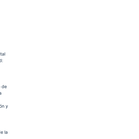
tal
d:
o de
a
ón y
e la