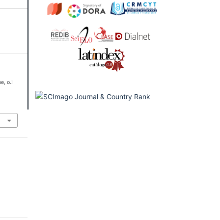
e, o.!