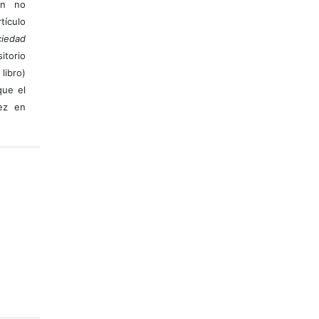
ión no
ículo
iedad
itorio
libro)
que el
vez en