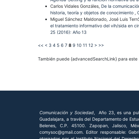
Carlos Vidales Gonzáles,
De la comunicació
historia, teoría y objetos de conocimiento
,
Miguel Sánchez Maldonado, José Luis Terr
el tratamiento informativo del vih/sida en 
25 (2016): Año 13
<<
<
3
4
5
6
7
8
9
10
11
12
>
>>
También puede {advancedSearchLink} para este a
Comunicación y Sociedad
, Año 23, es una pub
Guadalajara, a través del Departamento de Estud
Belenes, C.P. 45100. Zapopan, Jalisco, Mé
comysoc@gmail.com. Editor responsable: Gab
otorgados por el Instituto Nacional del Derech