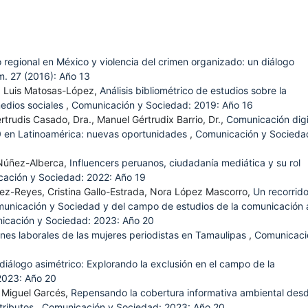
 regional en México y violencia del crimen organizado: un diálogo
. 27 (2016): Año 13
, Luis Matosas-López,
Análisis bibliométrico de estudios sobre la
medios sociales
,
Comunicación y Sociedad: 2019: Año 16
rtrudis Casado, Dra., Manuel Gértrudix Barrio, Dr.,
Comunicación digi
0 en Latinoamérica: nuevas oportunidades
,
Comunicación y Socieda
 Núñez-Alberca,
Influencers peruanos, ciudadanía mediática y su rol
ación y Sociedad: 2022: Año 19
z-Reyes, Cristina Gallo-Estrada, Nora López Mascorro,
Un recorrid
omunicación y Sociedad y del campo de estudios de la comunicación 
icación y Sociedad: 2023: Año 20
nes laborales de las mujeres periodistas en Tamaulipas
,
Comunicaci
diálogo asimétrico: Explorando la exclusión en el campo de la
2023: Año 20
 Miguel Garcés,
Repensando la cobertura informativa ambiental desd
tributos
,
Comunicación y Sociedad: 2023: Año 20