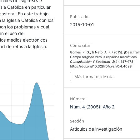
inales del siglo XIX e
esia Católica en particular
astoral. En este trabajo,
Publicado
 la Iglesia Católica con los
2015-10-01
son los problemas y cuál
en el uso de
los medios electrónicos
Cómo citar
 de retos a la Iglesia.
Gomes, P. G., & Neto, A. F. (2015). ¡Descífram
Campo religioso versus espacios mediáticos.
Comunicación Y Sociedad
,
2
(4), 147–173.
https://doi.org/10.32870/cys.v0i4.4098
Más formatos de cita
Número
Núm. 4 (2005): Año 2
Sección
Artículos de investigación