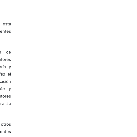
 esta
entes
ón de
tores
ría y
dad
el
ación
ión y
utores
ara su
otros
ientes