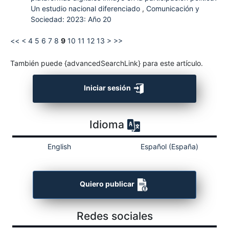
Un estudio nacional diferenciado
,
Comunicación y
Sociedad: 2023: Año 20
<<
<
4
5
6
7
8
9
10
11
12
13
>
>>
También puede {advancedSearchLink} para este artículo.
Iniciar sesión
Idioma
English
Español (España)
Quiero publicar
Redes sociales