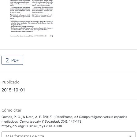
PDF
Publicado
2015-10-01
Cómo citar
Gomes, P. G., & Neto, A. F. (2015). ¡Descíframe, o.! Campo religioso versus espacios
mediáticos.
Comunicación Y Sociedad
,
2
(4), 147–173.
https://doi.org/10.32870/cys.v0i4.4098
Más formatos de cita