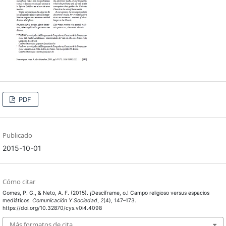
PDF
Publicado
2015-10-01
Cómo citar
Gomes, P. G., & Neto, A. F. (2015). ¡Descíframe, o.! Campo religioso versus espacios
mediáticos.
Comunicación Y Sociedad
,
2
(4), 147–173.
https://doi.org/10.32870/cys.v0i4.4098
Más formatos de cita