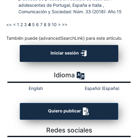
adolescentes de Portugal, España e Italia
,
Comunicación y Sociedad: Núm. 33 (2018): Año 15
<<
<
1
2
3
4
5
6
7
8
9
10
>
>>
También puede {advancedSearchLink} para este artículo.
Iniciar sesión
Idioma
English
Español (España)
Quiero publicar
Redes sociales