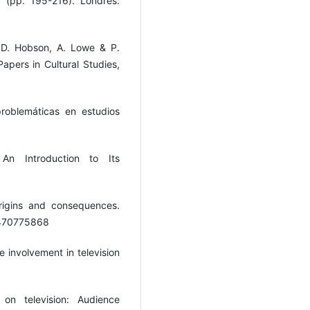
(pp. 195-216). Londres:
, D. Hobson, A. Lowe & P.
Papers in Cultural Studies,
problemáticas en estudios
 An Introduction to Its
Origins and consequences.
80470775868
e involvement in television
on television: Audience