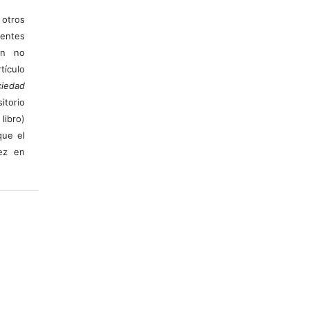
otros
ientes
ión no
ículo
iedad
itorio
libro)
que el
vez en