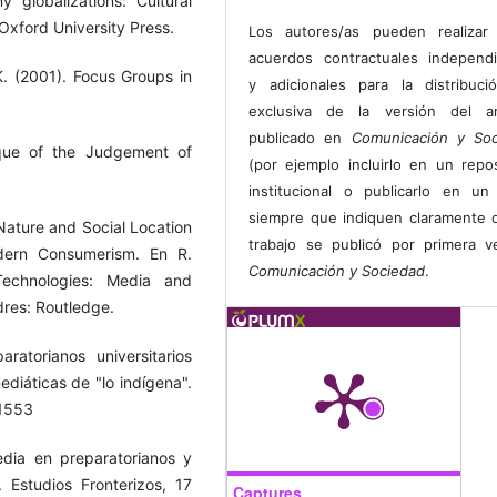
 globalizations: Cultural
Oxford University Press.
Los autores/as pueden realizar 
acuerdos contractuales independ
K. (2001). Focus Groups in
y adicionales para la distribuc
exclusiva de la versión del art
publicado en
Comunicación y Soc
tique of the Judgement of
(por ejemplo incluirlo en un repos
institucional o publicarlo en un 
siempre que indiquen claramente 
 Nature and Social Location
trabajo se publicó por primera 
dern Consumerism. En R.
Comunicación y Sociedad
.
Technologies: Media and
dres: Routledge.
ratorianos universitarios
diáticas de "lo indígena".
.1553
edia en preparatorianos y
 Estudios Fronterizos, 17
Captures