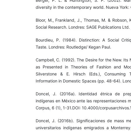
Berger, P. L. & Huntington, S. P. (2002). Many
diversity in the contemporary world. Nueva York: 
Bloor, M., Frankland, J., Thomas, M. & Robson, 
Social Research. Londres: SAGE Publications Ltd.
Bourdieu, P. (1984). Distinction: A Social Cri
Taste. Londres: Routledge/ Kegan Paul.
Campbell, C. (1992). The Desire for the New. Its
as Presented in Theories of Fashion and Mo
Silverstone & E. Hirsch (Eds.), Consuming 
Information in Domestic Spaces (pp. 48-64). Lon
Doncel, J. (2016a). Identidad étnica de prepa
indígenas en México ante las representaciones me
Corpus, 6 (1), 1-31.DOI: 10.4000/corpusarchivos
Doncel, J. (2016b). Significaciones de mass m
universitarios indígenas emigrados a Monterrey.