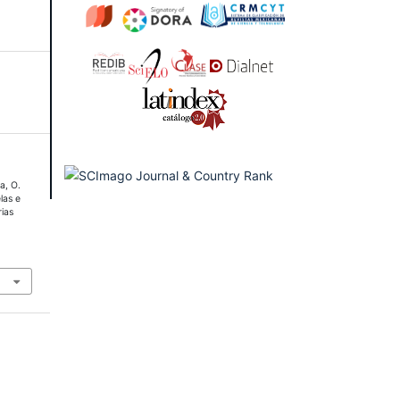
a, O.
las e
rias