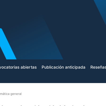
ocatorias abiertas
Publicación anticipada
Reseña
mática general