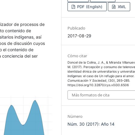
PDF (English)
XML
lizador de procesos de
Publicado
rto contenido de
2017-08-29
itarios indígenas, así
upos de discusión cuyos
o el contenido de
Cómo citar
a conciencia del ser
Doncel de la Colina, J. A., & Miranda Villanuev
M. (2017). Percepción y consumo de telenove
identidad étnica de universitarios y universita
indígenas: el caso de Un refugio para el amor.
Comunicación Y Sociedad
, (30), 265–285.
https://doi.org/10.32870/cys.v0i30.6506
Más formatos de cita
Número
Núm. 30 (2017): Año 14