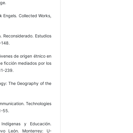
dge.
ck Engels. Collected Works,
n. Reconsiderado. Estudios
-148.
jóvenes de origen étnico en
de ficción mediados por los
11-239.
ogy: The Geography of the
ommunication. Technologies
1-55.
 Indígenas y Educación.
evo León. Monterrey: U-