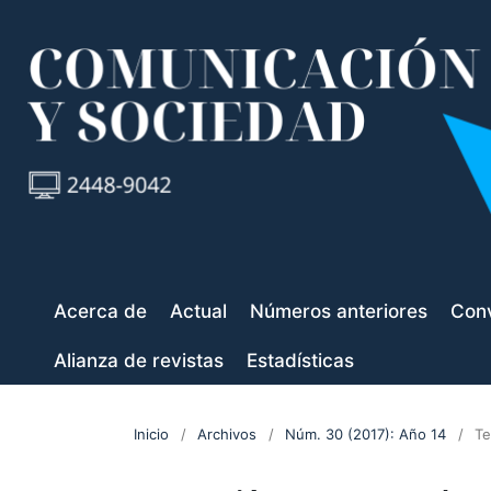
Acerca de
Actual
Números anteriores
Conv
Alianza de revistas
Estadísticas
Inicio
/
Archivos
/
Núm. 30 (2017): Año 14
/
Te