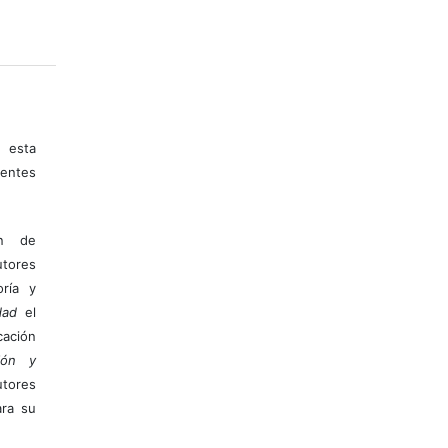
 esta
entes
ón de
tores
ría y
dad
el
ación
ión y
utores
ara su