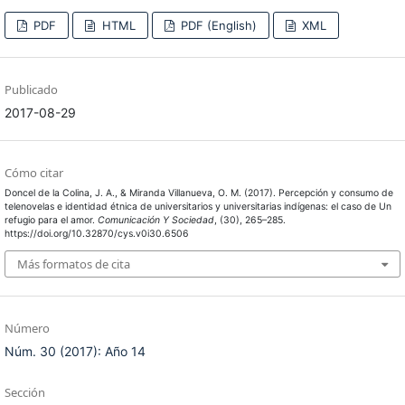
PDF
HTML
PDF (English)
XML
Publicado
2017-08-29
Cómo citar
Doncel de la Colina, J. A., & Miranda Villanueva, O. M. (2017). Percepción y consumo de
telenovelas e identidad étnica de universitarios y universitarias indígenas: el caso de Un
refugio para el amor.
Comunicación Y Sociedad
, (30), 265–285.
https://doi.org/10.32870/cys.v0i30.6506
Más formatos de cita
Número
Núm. 30 (2017): Año 14
Sección