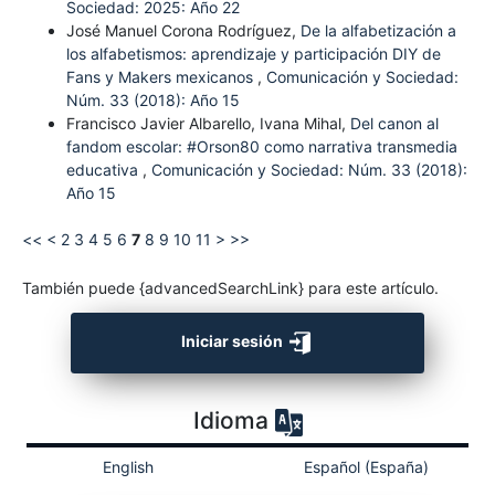
Sociedad: 2025: Año 22
José Manuel Corona Rodríguez,
De la alfabetización a
los alfabetismos: aprendizaje y participación DIY de
Fans y Makers mexicanos
,
Comunicación y Sociedad:
Núm. 33 (2018): Año 15
Francisco Javier Albarello, Ivana Mihal,
Del canon al
fandom escolar: #Orson80 como narrativa transmedia
educativa
,
Comunicación y Sociedad: Núm. 33 (2018):
Año 15
<<
<
2
3
4
5
6
7
8
9
10
11
>
>>
También puede {advancedSearchLink} para este artículo.
Iniciar sesión
Idioma
English
Español (España)