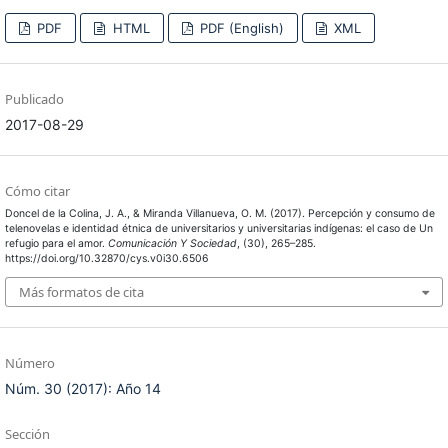
PDF
HTML
PDF (English)
XML
Publicado
2017-08-29
Cómo citar
Doncel de la Colina, J. A., & Miranda Villanueva, O. M. (2017). Percepción y consumo de
telenovelas e identidad étnica de universitarios y universitarias indígenas: el caso de Un
refugio para el amor.
Comunicación Y Sociedad
, (30), 265–285.
https://doi.org/10.32870/cys.v0i30.6506
Más formatos de cita
Número
Núm. 30 (2017): Año 14
Sección