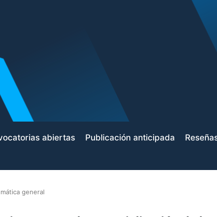
ocatorias abiertas
Publicación anticipada
Reseña
mática general