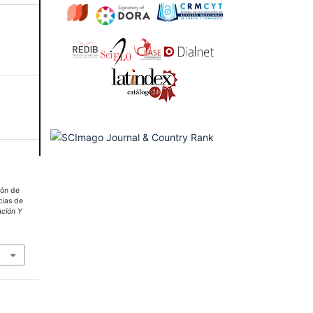
ión de
icias de
ción Y