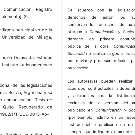
 Comunicación. Registro
De acuerdo con la legislaci
uplemento], 22.
derechos de autor, los au
conservan los derechos de auto
adigma participativo de la
otorgan a
Comunicación y Socie
. Universidad de Málaga,
derecho de primera comunic
pública de la obra.
Comunicac
Sociedad
no realiza cargos a los a
icación Dominada: Estados
por enviar y procesar artículos p
 Instituto Latinoamericano
publicación.
Los autores/as pueden realizar 
ional de las legislaciones
acuerdos contractuales independ
a, Bolivia, Argentina y su
y adicionales para la distribuc
la comunicación. Tesis de
exclusiva de la versión del art
, Quito. Recuperado de
publicado en
Comunicación y Soc
/4962/1/T-UCE-0013-Ab-
(por ejemplo incluirlo en un repos
institucional o publicarlo en un 
siempre que indiquen claramente 
ice: Service Journalism and