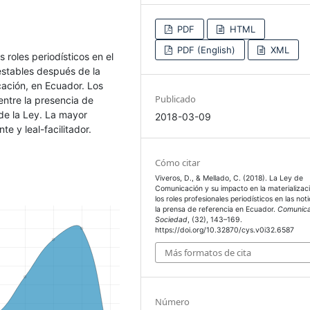
PDF
HTML
PDF (English)
XML
s roles periodísticos en el
estables después de la
ación, en Ecuador. Los
Publicado
entre la presencia de
 de la Ley. La mayor
2018-03-09
te y leal-facilitador.
Cómo citar
Viveros, D., & Mellado, C. (2018). La Ley de
Comunicación y su impacto en la materializac
los roles profesionales periodísticos en las not
la prensa de referencia en Ecuador.
Comunica
Sociedad
, (32), 143–169.
https://doi.org/10.32870/cys.v0i32.6587
Más formatos de cita
Número