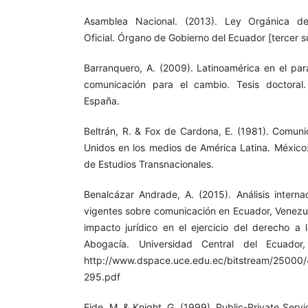
Asamblea Nacional. (2013). Ley Orgánica de
Oficial. Órgano de Gobierno del Ecuador [tercer s
Barranquero, A. (2009). Latinoamérica en el par
comunicación para el cambio. Tesis doctoral
España.
Beltrán, R. & Fox de Cardona, E. (1981). Comun
Unidos en los medios de América Latina. México:
de Estudios Transnacionales.
Benalcázar Andrade, A. (2015). Análisis internac
vigentes sobre comunicación en Ecuador, Venezuel
impacto jurídico en el ejercicio del derecho a 
Abogacía. Universidad Central del Ecuador
http://www.dspace.uce.edu.ec/bitstream/25000
295.pdf
Eide, M. & Knight, G. (1999). Public-Private Serv