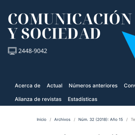
Acerca de
Actual
Números anteriores
Conv
Alianza de revistas
Estadísticas
Inicio
/
Archivos
/
Núm. 32 (2018): Año 15
/
Te