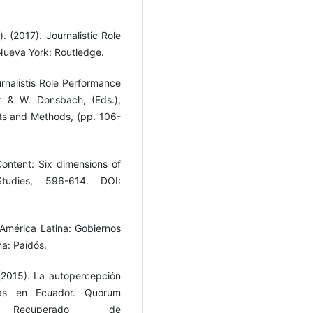
. (2017). Journalistic Role
Nueva York: Routledge.
urnalistis Role Performance
er & W. Donsbach, (Eds.),
ts and Methods, (pp. 106-
Content: Six dimensions of
 Studies, 596-614. DOI:
América Latina: Gobiernos
na: Paidós.
. (2015). La autopercepción
stas en Ecuador. Quórum
 Recuperado de