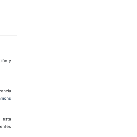
ción y
encia
mons
 esta
entes