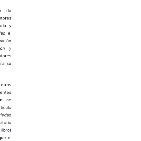
ón de
tores
ría y
dad
el
ación
ión y
utores
ara su
otros
ientes
ión no
ículo
iedad
itorio
libro)
que el