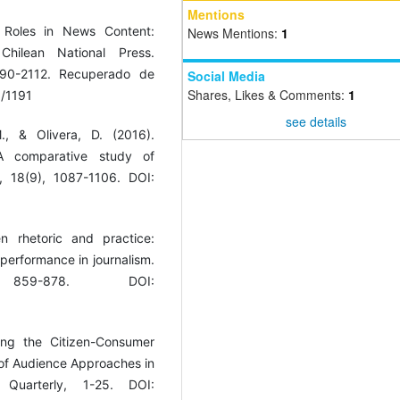
Mentions
l Roles in News Content:
News Mentions:
1
Chilean National Press.
2090-2112. Recuperado de
Social Media
Shares, Likes & Comments:
1
1/1191
see details
., & Olivera, D. (2016).
 A comparative study of
m, 18(9), 1087-1106. DOI:
n rhetoric and practice:
performance in journalism.
859-878. DOI:
ing the Citizen-Consumer
 of Audience Approaches in
Quarterly, 1-25. DOI: