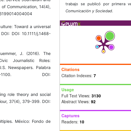
trabajo se publicó por primera 
 of Communication, 14(4),
Comunicación y Sociedad
.
323199014004004
culture: Toward a universal
DOI: DOI: 10.1111/j.1468-
 Huemmer, J. (2016). The
ic Journalistic Roles:
 U.S. Newspapers. Palabra
Citations
-1100. DOI:
Citation Indexes:
7
Usage
ing role theory and social
Full Text Views:
3130
Abstract Views:
92
viour, 37(4), 379-399. DOI:
Captures
tiples. México: Fondo de
Readers:
10