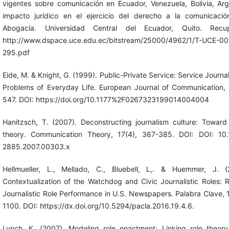
vigentes sobre comunicación en Ecuador, Venezuela, Bolivia, Arg
impacto jurídico en el ejercicio del derecho a la comunicació
Abogacía. Universidad Central del Ecuador, Quito. Rec
http://www.dspace.uce.edu.ec/bitstream/25000/4962/1/T-UCE-0
295.pdf
Eide, M. & Knight, G. (1999). Public-Private Service: Service Journa
Problems of Everyday Life. European Journal of Communication, 
547. DOI: https://doi.org/10.1177%2F0267323199014004004
Hanitzsch, T. (2007). Deconstructing journalism culture: Toward
theory. Communication Theory, 17(4), 367-385. DOI: DOI: 10.1
2885.2007.00303.x
Hellmueller, L., Mellado, C., Bluebell, L,. & Huemmer, J. 
Contextualization of the Watchdog and Civic Journalistic Roles: 
Journalistic Role Performance in U.S. Newspapers. Palabra Clave, 
1100. DOI: https://dx.doi.org/10.5294/pacla.2016.19.4.6.
Lynch, K. (2007). Modeling role enactment: Linking role theory