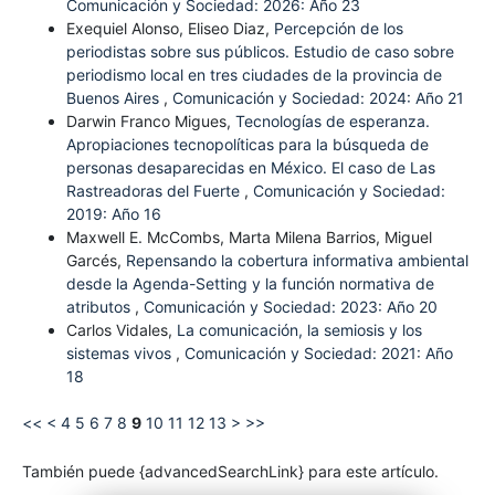
Comunicación y Sociedad: 2026: Año 23
Exequiel Alonso, Eliseo Diaz,
Percepción de los
periodistas sobre sus públicos. Estudio de caso sobre
periodismo local en tres ciudades de la provincia de
Buenos Aires
,
Comunicación y Sociedad: 2024: Año 21
Darwin Franco Migues,
Tecnologías de esperanza.
Apropiaciones tecnopolíticas para la búsqueda de
personas desaparecidas en México. El caso de Las
Rastreadoras del Fuerte
,
Comunicación y Sociedad:
2019: Año 16
Maxwell E. McCombs, Marta Milena Barrios, Miguel
Garcés,
Repensando la cobertura informativa ambiental
desde la Agenda-Setting y la función normativa de
atributos
,
Comunicación y Sociedad: 2023: Año 20
Carlos Vidales,
La comunicación, la semiosis y los
sistemas vivos
,
Comunicación y Sociedad: 2021: Año
18
<<
<
4
5
6
7
8
9
10
11
12
13
>
>>
También puede {advancedSearchLink} para este artículo.