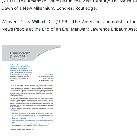
(2007). The American Journalist in the 21st Century: US News Pe
Dawn of a New Millennium. Londres: Routledge.
Weaver, D., & Wilhoit, C. (1996). The American Journalist in th
News People at the End of an Era. Mahwah: Lawrence Erlbaum Asso