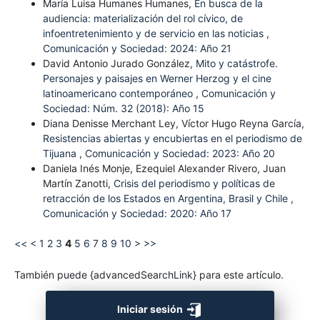
María Luisa Humanes Humanes,
En busca de la
audiencia: materialización del rol cívico, de
infoentretenimiento y de servicio en las noticias
,
Comunicación y Sociedad: 2024: Año 21
David Antonio Jurado González,
Mito y catástrofe.
Personajes y paisajes en Werner Herzog y el cine
latinoamericano contemporáneo
,
Comunicación y
Sociedad: Núm. 32 (2018): Año 15
Diana Denisse Merchant Ley, Víctor Hugo Reyna García,
Resistencias abiertas y encubiertas en el periodismo de
Tijuana
,
Comunicación y Sociedad: 2023: Año 20
Daniela Inés Monje, Ezequiel Alexander Rivero, Juan
Martín Zanotti,
Crisis del periodismo y políticas de
retracción de los Estados en Argentina, Brasil y Chile
,
Comunicación y Sociedad: 2020: Año 17
<<
<
1
2
3
4
5
6
7
8
9
10
>
>>
También puede {advancedSearchLink} para este artículo.
Iniciar sesión