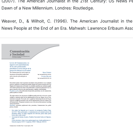
(2007). The American Journalist in the 21st Century: US News Pe
Dawn of a New Millennium. Londres: Routledge.
Weaver, D., & Wilhoit, C. (1996). The American Journalist in th
News People at the End of an Era. Mahwah: Lawrence Erlbaum Asso