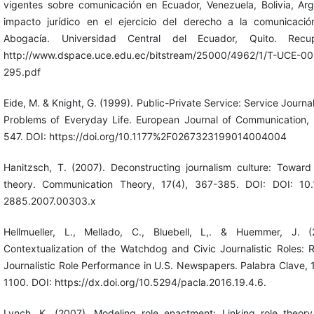
vigentes sobre comunicación en Ecuador, Venezuela, Bolivia, Arg
impacto jurídico en el ejercicio del derecho a la comunicació
Abogacía. Universidad Central del Ecuador, Quito. Rec
http://www.dspace.uce.edu.ec/bitstream/25000/4962/1/T-UCE-0
295.pdf
Eide, M. & Knight, G. (1999). Public-Private Service: Service Journa
Problems of Everyday Life. European Journal of Communication, 
547. DOI: https://doi.org/10.1177%2F0267323199014004004
Hanitzsch, T. (2007). Deconstructing journalism culture: Toward
theory. Communication Theory, 17(4), 367-385. DOI: DOI: 10.1
2885.2007.00303.x
Hellmueller, L., Mellado, C., Bluebell, L,. & Huemmer, J. 
Contextualization of the Watchdog and Civic Journalistic Roles: 
Journalistic Role Performance in U.S. Newspapers. Palabra Clave, 
1100. DOI: https://dx.doi.org/10.5294/pacla.2016.19.4.6.
Lynch, K. (2007). Modeling role enactment: Linking role theory