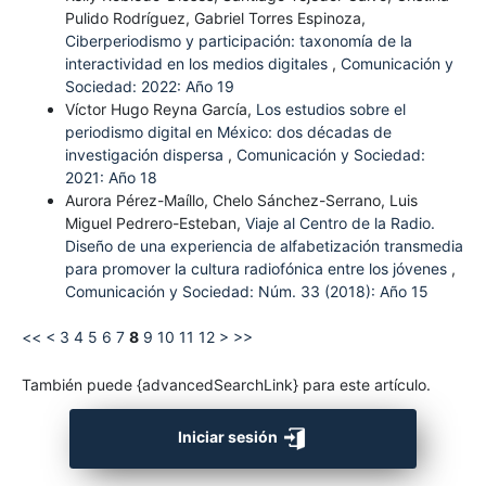
Pulido Rodríguez, Gabriel Torres Espinoza,
Ciberperiodismo y participación: taxonomía de la
interactividad en los medios digitales
,
Comunicación y
Sociedad: 2022: Año 19
Víctor Hugo Reyna García,
Los estudios sobre el
periodismo digital en México: dos décadas de
investigación dispersa
,
Comunicación y Sociedad:
2021: Año 18
Aurora Pérez-Maíllo, Chelo Sánchez-Serrano, Luis
Miguel Pedrero-Esteban,
Viaje al Centro de la Radio.
Diseño de una experiencia de alfabetización transmedia
para promover la cultura radiofónica entre los jóvenes
,
Comunicación y Sociedad: Núm. 33 (2018): Año 15
<<
<
3
4
5
6
7
8
9
10
11
12
>
>>
También puede {advancedSearchLink} para este artículo.
Iniciar sesión