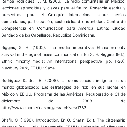
Ramos Rodríguez, J. M. (2006). La radio comunitaria en México:
lecciones aprendidas y claves para el futuro. Ponencia escrita y
presentada para el Coloquio internacional sobre medios
comunitarios, participación, sostenibilidad e identidad. Centro de
Competencia en Comunicación para América Latina: Ciudad
Santiago de los Caballeros, República Dominicana.
Riggins, S. H. (1992). The media imperative: Ethnic minority
survival in the age of mass communication. En S. H. Riggins (Ed.),
Ethnic minority media: An international perspective (pp. 1-20).
Newbury Park, EE.UU.: Sage.
Rodríguez Santos, B. (2008). La comunicación indígena en un
mundo globalizado: Las estrategias del fiob en sus luchas en
México y EE.UU. Programa de las Américas. Recuperado el 31 de
diciembre de 2008 de
http://www.cipamericas.org/es/archives/1733
Shafir, G. (1998). Introduction. En G. Shafir (Ed.), The citizenship
debates (pp. 1-28). Minneapolis, EE.UU.: University of Minnesota