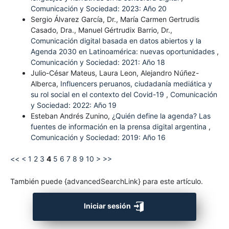
Comunicación y Sociedad: 2023: Año 20
Sergio Álvarez García, Dr., María Carmen Gertrudis
Casado, Dra., Manuel Gértrudix Barrio, Dr.,
Comunicación digital basada en datos abiertos y la
Agenda 2030 en Latinoamérica: nuevas oportunidades
,
Comunicación y Sociedad: 2021: Año 18
Julio-César Mateus, Laura Leon, Alejandro Núñez-
Alberca,
Influencers peruanos, ciudadanía mediática y
su rol social en el contexto del Covid-19
,
Comunicación
y Sociedad: 2022: Año 19
Esteban Andrés Zunino,
¿Quién define la agenda? Las
fuentes de información en la prensa digital argentina
,
Comunicación y Sociedad: 2019: Año 16
<<
<
1
2
3
4
5
6
7
8
9
10
>
>>
También puede {advancedSearchLink} para este artículo.
Iniciar sesión