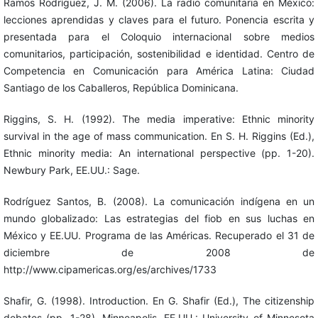
Ramos Rodríguez, J. M. (2006). La radio comunitaria en México:
lecciones aprendidas y claves para el futuro. Ponencia escrita y
presentada para el Coloquio internacional sobre medios
comunitarios, participación, sostenibilidad e identidad. Centro de
Competencia en Comunicación para América Latina: Ciudad
Santiago de los Caballeros, República Dominicana.
Riggins, S. H. (1992). The media imperative: Ethnic minority
survival in the age of mass communication. En S. H. Riggins (Ed.),
Ethnic minority media: An international perspective (pp. 1-20).
Newbury Park, EE.UU.: Sage.
Rodríguez Santos, B. (2008). La comunicación indígena en un
mundo globalizado: Las estrategias del fiob en sus luchas en
México y EE.UU. Programa de las Américas. Recuperado el 31 de
diciembre de 2008 de
http://www.cipamericas.org/es/archives/1733
Shafir, G. (1998). Introduction. En G. Shafir (Ed.), The citizenship
debates (pp. 1-28). Minneapolis, EE.UU.: University of Minnesota