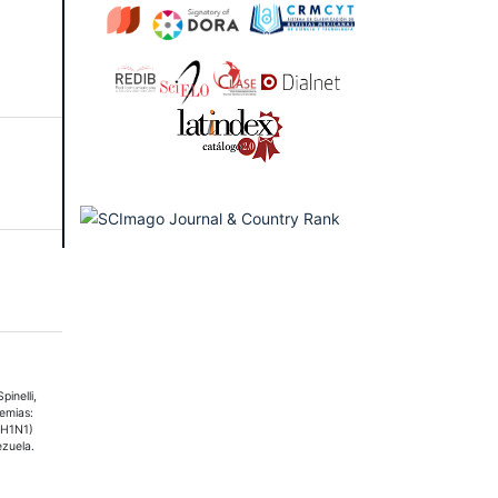
pinelli,
demias:
 (H1N1)
zuela.