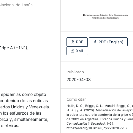
 Nacional de Lanús
PDF
PDF (English)
Gripe A (H1N1),
XML
Publicado
2020-04-08
as epidemias como objeto
Cómo citar
contenido de las noticias
Hallin, D. C., Briggs, C. L., Mantini-Briggs, C., S
tados Unidos y Venezuela.
H., & Sy, A. (2020). Mediatización de las epi
n los esfuerzos de las
la cobertura sobre la pandemia de la gripe A
blica y, simultáneamente,
de 2009 en Argentina, Estados Unidos y Vene
Comunicación Y Sociedad
, 1–24.
 el virus.
https://doi.org/10.32870/cys.v2020.7207