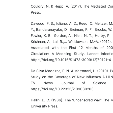
Couldry, N. & Hepp, A. (2017). The Mediated Cons
Press.
Dawood, F. S., Iuliano, A. D., Reed, C. Meltzer, M.
Y., Bandaranayake, D., Breiman, R. F., Brooks, W. A
Fowler, K. B., Gordon, A., Hien, N. T., Horby, P.,
Krishnan, A., Lal, R.,… Widdowson, M.-A. (2012).
Associated with the First 12 Months of 20
Circulation: A Modeling Study. Lancet Infecti
https://doi.org/10.1016/S1473-3099(12)70121-4
Da Silva Madeiros, F. N. & Massarani, L. (2010). 
Study on the Coverage of New Influenza A-H1N1
TV News. Journal of Science Com
https://doi.org/10.22323/2.09030203
Hallin, D. C. (1986). The ‘Uncensored War’: The
University Press.