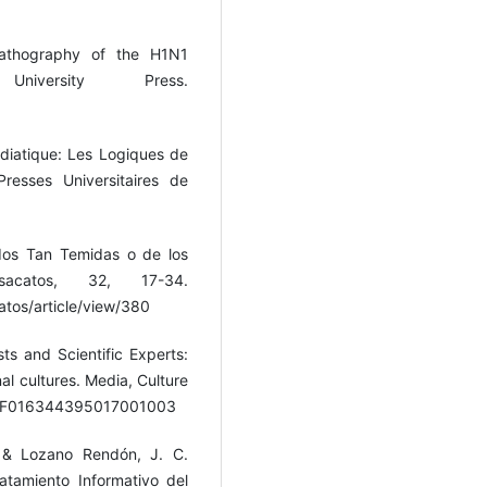
Pathography of the H1N1
niversity Press.
diatique: Les Logiques de
resses Universitaires de
dos Tan Temidas o de los
sacatos, 32, 17-34.
tos/article/view/380
sts and Scientific Experts:
l cultures. Media, Culture
77%2F016344395017001003
 & Lozano Rendón, J. C.
atamiento Informativo del