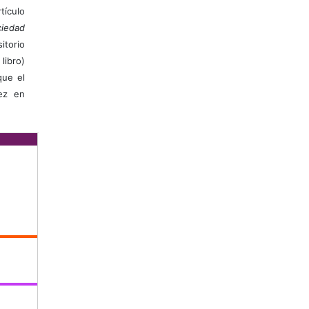
ículo
iedad
itorio
libro)
que el
vez en