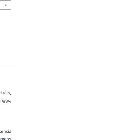
allin,
riggs,
encia
mons