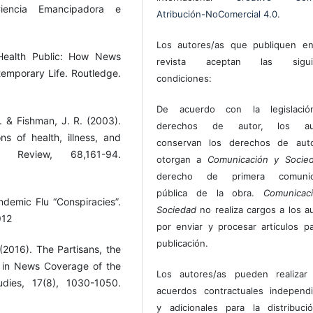
 Ciencia Emancipadora e
Atribución-NoComercial 4.0
.
Los autores/as que publiquen en
 Health Public: How News
revista aceptan las sigui
emporary Life. Routledge.
condiciones:
De acuerdo con la legislaci
R. & Fishman, J. R. (2003).
derechos de autor, los au
ons of health, illness, and
conservan los derechos de auto
al Review, 68,161-94.
otorgan a
Comunicación y Socie
derecho de primera comunic
pública de la obra.
Comunicac
demic Flu “Conspiracies”.
Sociedad
no realiza cargos a los a
912
por enviar y procesar artículos p
publicación.
 (2016). The Partisans, the
 in News Coverage of the
Los autores/as pueden realizar 
dies, 17(8), 1030-1050.
acuerdos contractuales independ
y adicionales para la distribuc