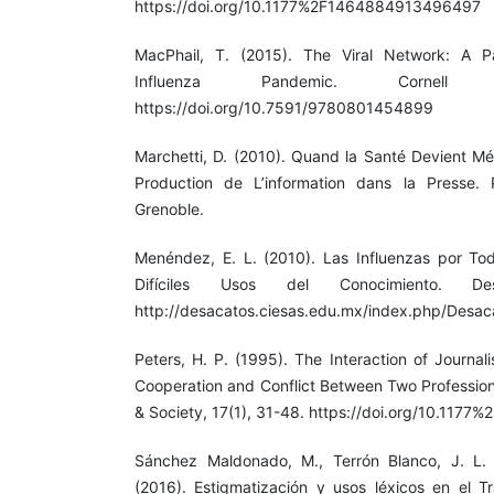
https://doi.org/10.1177%2F1464884913496497
MacPhail, T. (2015). The Viral Network: A 
Influenza Pandemic. Cornell U
https://doi.org/10.7591/9780801454899
Marchetti, D. (2010). Quand la Santé Devient Mé
Production de L’information dans la Presse. P
Grenoble.
Menéndez, E. L. (2010). Las Influenzas por To
Difíciles Usos del Conocimiento. De
http://desacatos.ciesas.edu.mx/index.php/Desaca
Peters, H. P. (1995). The Interaction of Journali
Cooperation and Conflict Between Two Professiona
& Society, 17(1), 31-48. https://doi.org/10.11
Sánchez Maldonado, M., Terrón Blanco, J. L.
(2016). Estigmatización y usos léxicos en el Tr