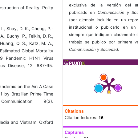
exclusiva de la versión del art
truction of Reality. Polity
publicado en
Comunicación y Soc
(por ejemplo incluirlo en un repos
institucional o publicarlo en un 
 I., Shay, D. K., Cheng, P.-
siempre que indiquen claramente 
., Buchy, P., Feikin, D. R.,
trabajo se publicó por primera 
 Huang, Q. S., Katz, M. A.,
Comunicación y Sociedad
.
 Estimated Global Mortality
09 Pandemic H1N1 Virus
ous Disease, 12, 687-95.
Pandemic on the Air: A Case
 by Brazilian Prime Time
munication, 9(3).
Citations
Citation Indexes:
16
 Media and Vietnam. Oxford
Captures