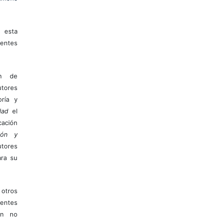
 esta
entes
ón de
tores
ría y
dad
el
ación
ión y
utores
ara su
otros
ientes
ión no