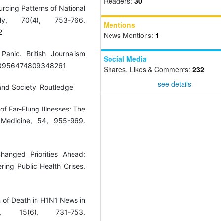
Readers:
30
ourcing Patterns of National
rly, 70(4), 753-766.
Mentions
2
News Mentions:
1
anic. British Journalism
Social Media
%2F0956474809348261
Shares, Likes & Comments:
232
see details
 and Society. Routledge.
of Far-Flung Illnesses: The
 Medicine, 54, 955-969.
hanged Priorities Ahead:
ring Public Health Crises.
on of Death in H1N1 News in
, 15(6), 731-753.