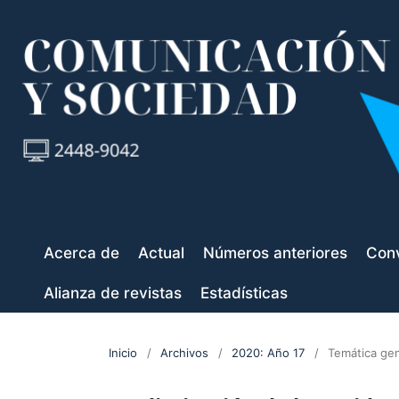
Acerca de
Actual
Números anteriores
Conv
Alianza de revistas
Estadísticas
Inicio
/
Archivos
/
2020: Año 17
/
Temática gen