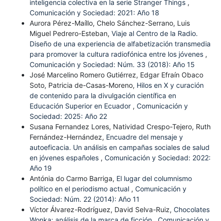
inteligencia colectiva en la serie Stranger Things
,
Comunicación y Sociedad: 2021: Año 18
Aurora Pérez-Maíllo, Chelo Sánchez-Serrano, Luis
Miguel Pedrero-Esteban,
Viaje al Centro de la Radio.
Diseño de una experiencia de alfabetización transmedia
para promover la cultura radiofónica entre los jóvenes
,
Comunicación y Sociedad: Núm. 33 (2018): Año 15
José Marcelino Romero Gutiérrez, Edgar Efraín Obaco
Soto, Patricia de-Casas-Moreno,
Hilos en X y curación
de contenido para la divulgación científica en
Educación Superior en Ecuador
,
Comunicación y
Sociedad: 2025: Año 22
Susana Fernandez Lores, Natividad Crespo-Tejero, Ruth
Fernández-Hernández,
Encuadre del mensaje y
autoeficacia. Un análisis en campañas sociales de salud
en jóvenes españoles
,
Comunicación y Sociedad: 2022:
Año 19
Antónia do Carmo Barriga,
El lugar del columnismo
político en el periodismo actual
,
Comunicación y
Sociedad: Núm. 22 (2014): Año 11
Víctor Álvarez-Rodríguez, David Selva-Ruiz,
Chocolates
Wonka: análisis de la marca de ficción
,
Comunicación y