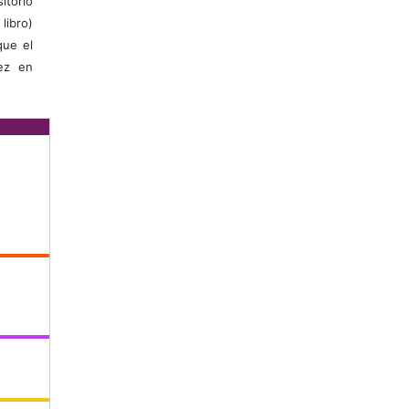
itorio
libro)
que el
vez en