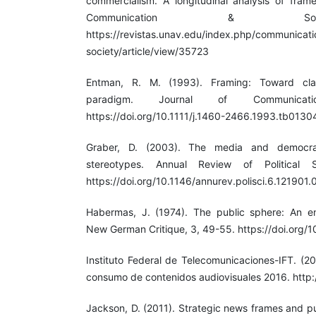
commercialism. A longitudinal analysis of fra
Communication & Soci
https://revistas.unav.edu/index.php/communicat
society/article/view/35723
Entman, R. M. (1993). Framing: Toward clari
paradigm. Journal of Communicati
https://doi.org/10.1111/j.1460-2466.1993.tb0130
Graber, D. (2003). The media and democr
stereotypes. Annual Review of Political S
https://doi.org/10.1146/annurev.polisci.6.121901
Habermas, J. (1974). The public sphere: An en
New German Critique, 3, 49-55. https://doi.org
Instituto Federal de Telecomunicaciones-IFT. (2
consumo de contenidos audiovisuales 2016. http:
Jackson, D. (2011). Strategic news frames and pu