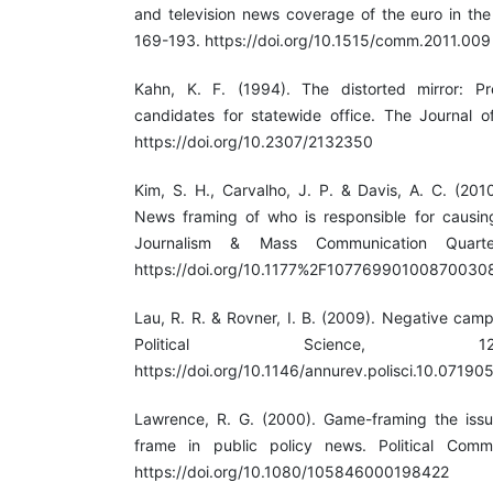
and television news coverage of the euro in th
169-193. https://doi.org/10.1515/comm.2011.009
Kahn, K. F. (1994). The distorted mirror: 
candidates for statewide office. The Journal of
https://doi.org/10.2307/2132350
Kim, S. H., Carvalho, J. P. & Davis, A. C. (201
News framing of who is responsible for causin
Journalism & Mass Communication Quarter
https://doi.org/10.1177%2F10776990100870030
Lau, R. R. & Rovner, I. B. (2009). Negative cam
Political Science, 1
https://doi.org/10.1146/annurev.polisci.10.07190
Lawrence, R. G. (2000). Game-framing the issu
frame in public policy news. Political Commu
https://doi.org/10.1080/105846000198422