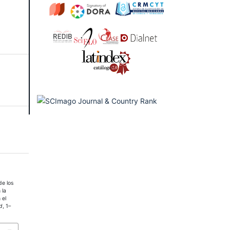
de los
 la
 el
d
, 1–
3