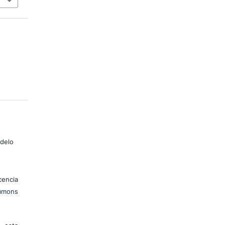
odelo
encia
mons