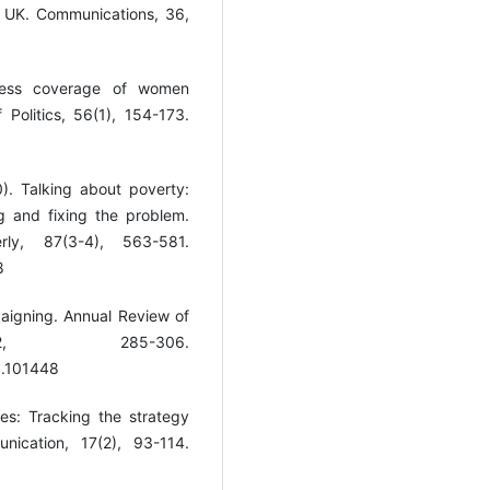
e UK. Communications, 36,
Press coverage of women
 Politics, 56(1), 154-173.
0). Talking about poverty:
g and fixing the problem.
ly, 87(3-4), 563-581.
8
paigning. Annual Review of
2, 285-306.
5.101448
es: Tracking the strategy
nication, 17(2), 93-114.