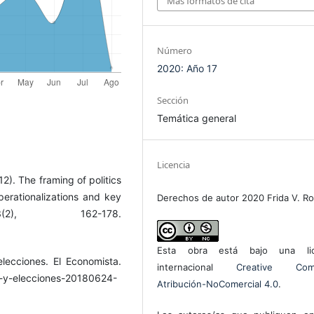
Más formatos de cita
Número
2020: Año 17
Sección
Temática general
Licencia
2). The framing of politics
erationalizations and key
Derechos de autor 2020 Frida V. R
(2), 162-178.
Esta obra está bajo una lic
lecciones. El Economista.
internacional
Creative Com
l-y-elecciones-20180624-
Atribución-NoComercial 4.0
.