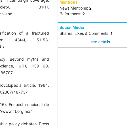
mes in campaign coverage.
Mentions
ety, 31(1).
News Mentions:
2
References:
2
ion-and-
Social Media
Shares, Likes & Comments:
1
fication of a fractured
on, 43(4), 51-58.
see details
4.x
acy: Beyond myths and
cience, 6(1), 139-160.
.085707
cyclopedia article. 1964.
/10.2307/487737
016). Encuesta nacional de
//www.ift.org.mx/
blic policy debates: Press