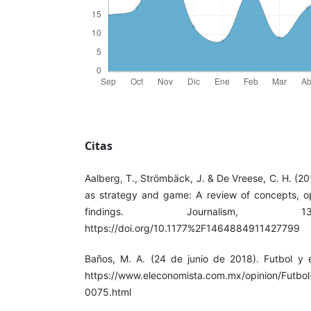
Citas
Aalberg, T., Strömbäck, J. & De Vreese, C. H. (201
as strategy and game: A review of concepts, op
findings. Journalism, 13
https://doi.org/10.1177%2F1464884911427799
Baños, M. A. (24 de junio de 2018). Futbol y e
https://www.eleconomista.com.mx/opinion/Futbo
0075.html