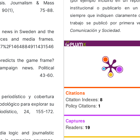
(por ejemplo incluirlo en un repos
ysis. Journalism & Mass
institucional o publicarlo en un 
 90(1), 75-88.
siempre que indiquen claramente 
trabajo se publicó por primera 
Comunicación y Sociedad
.
on news in Sweden and the
rces and media frames.
0.1177%2F1464884911431546
predicts the game frame?
ampaign news. Political
1), 43-60.
Citations
 periodístico y cobertura
Citation Indexes:
8
todológico para explorar su
Policy Citations:
1
odístico, 24, 155-172.
Captures
Readers:
19
a logic and journalistic