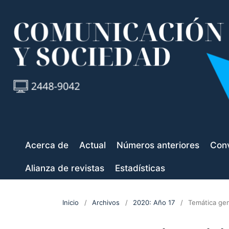
Acerca de
Actual
Números anteriores
Conv
Alianza de revistas
Estadísticas
Inicio
/
Archivos
/
2020: Año 17
/
Temática gen