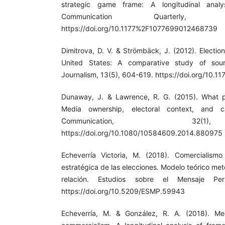
strategic game frame: A longitudinal anal
Communication Quarterly,
https://doi.org/10.1177%2F1077699012468739
Dimitrova, D. V. & Strömbäck, J. (2012). Electi
United States: A comparative study of sou
Journalism, 13(5), 604-619. https://doi.org/1
Dunaway, J. & Lawrence, R. G. (2015). What 
Media ownership, electoral context, and c
Communication, 32(
https://doi.org/10.1080/10584609.2014.880975
Echeverría Victoria, M. (2018). Comercialismo
estratégica de las elecciones. Modelo teórico me
relación. Estudios sobre el Mensaje Peri
https://doi.org/10.5209/ESMP.59943
Echeverría, M. & González, R. A. (2018). Medi