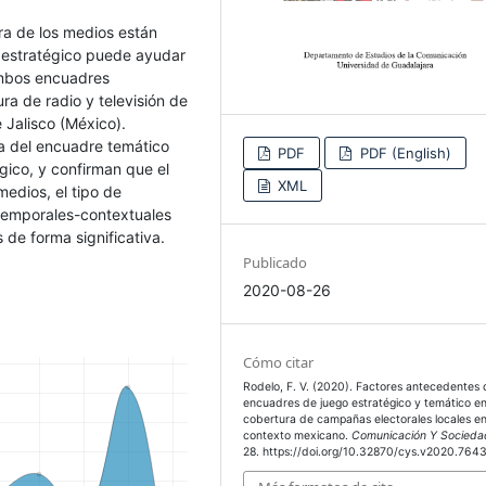
ra de los medios están
 estratégico puede ayudar
ambos encuadres
ura de radio y televisión de
 Jalisco (México).
a del encuadre temático
PDF
PDF (English)
ico, y confirman que el
XML
medios, el tipo de
 temporales-contextuales
de forma significativa.
Publicado
2020-08-26
Cómo citar
Rodelo, F. V. (2020). Factores antecedentes 
encuadres de juego estratégico y temático en
cobertura de campañas electorales locales en
contexto mexicano.
Comunicación Y Socieda
28. https://doi.org/10.32870/cys.v2020.764