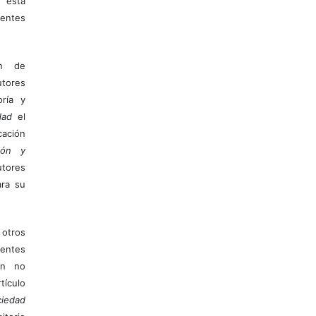
 esta
entes
ón de
tores
ría y
dad
el
ación
ión y
utores
ara su
otros
ientes
ión no
ículo
iedad