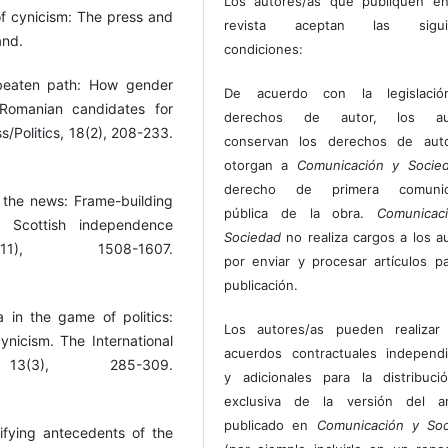
Los autores/as que publiquen en
 of cynicism: The press and
revista aceptan las sigui
and.
condiciones:
 beaten path: How gender
De acuerdo con la legislaci
Romanian candidates for
derechos de autor, los au
s/Politics, 18(2), 208-233.
conservan los derechos de auto
otorgan a
Comunicación y Socie
derecho de primera comunic
 the news: Frame-building
pública de la obra.
Comunicac
4 Scottish independence
Sociedad
no realiza cargos a los a
11), 1508-1607.
por enviar y procesar artículos p
publicación.
 in the game of politics:
Los autores/as pueden realizar 
ynicism. The International
acuerdos contractuales independ
13(3), 285-309.
y adicionales para la distribuc
exclusiva de la versión del art
publicado en
Comunicación y Soc
tifying antecedents of the