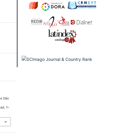
De São
dad
, 1–