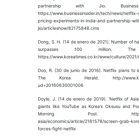
partnership with Jio. Busines
https://www.businessinsider.in/tech/news/netflix
pricing-experiments-in-india-and-partnership-wit
jio/articleshow/82175848.cms
Dong, S. H. (14 de enero de 2021). Number of ha
surpasses 100 million. Th
https://www.koreatimes.co.kr/www/culture/2021
Doo, R. (30 de junio de 2016). Netflix plans to
The Korea Herald. http://www.koreah
ud=20160630001006
Doyle, J. (14 de enero de 2019). ‘Netflix of Asi
giants like YouTube as Korea’s Oksusu and P
Morning Post. https://www.
asia/economics/article/2181578/screen-grab-kor
forces-fight-netflix