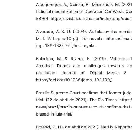
Albuquerque, A., Quinan, R., Meimaridis, M. (20
fictional mediatization of Operation Car Wash. Qu
58-64. http://revistas.unisinos.br/index.php/que
Alvarado, A. B. U. (2004). As telenovelas mexic
M. I. V. Lopes (Org.), Telenovela: internacional
(pp. 139-168). Edições Loyola.
Baladron, M. & Rivero, E. (2019). Video-on-
America: Trends and challenges towards ac
regulation. Journal of Digital Media & P
https://doi.org/10.1386/jdmp. 10.1.109_1
Brazil’s Supreme Court confirms that former jud
trial. (22 de abril de 2021). The Rio Times. https:
news/brazil/brazils-supreme-court-confirms-tha
biased-in-lula-trial/
Brzeski, P. (14 de abril de 2021). Netflix Reports