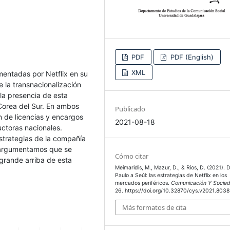
PDF
PDF (English)
XML
mentadas por Netflix en su
 la transnacionalización
 la presencia de esta
 Corea del Sur. En ambos
Publicado
n de licencias y encargos
2021-08-18
ctoras nacionales.
strategias de la compañía
, argumentamos que se
Cómo citar
 grande arriba de esta
Meimaridis, M., Mazur, D., & Rios, D. (2021). 
Paulo a Seúl: las estrategias de Netflix en los
mercados periféricos.
Comunicación Y Socie
26. https://doi.org/10.32870/cys.v2021.8038
Más formatos de cita