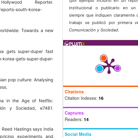
(por ejemplo incluirlo en un repos
llywood Reporter.
institucional o publicarlo en un 
reports-south-korea-
siempre que indiquen claramente 
trabajo se publicó por primera 
Comunicación y Sociedad
.
 worldwide: Towards a new
a gets super-duper fast
h-korea-gets-super-duper-
sian pop culture: Analysing
ess.
Citations
Citation Indexes:
16
a in the Age of Netflix:
ción y Sociedad, e7481.
Captures
Readers:
14
er Reed Hastings says India
Social Media
 pricing experiments and