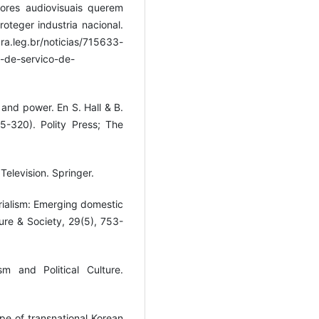
tores audiovisuais querem
teger industria nacional.
leg.br/noticias/715633-
-de-servico-de-
 and power. En S. Hall & B.
5-320). Polity Press; The
Television. Springer.
perialism: Emerging domestic
re & Society, 29(5), 753-
sm and Political Culture.
ape of transnational Korean