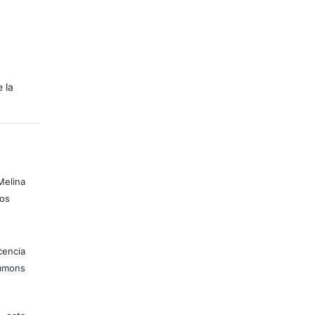
e la
elina
ios
encia
mons