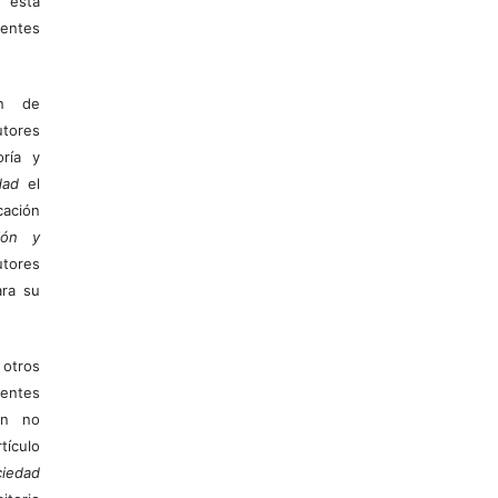
 esta
entes
ón de
tores
ría y
dad
el
ación
ión y
utores
ara su
otros
ientes
ión no
ículo
iedad