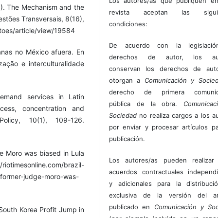
Los autores/as que publiquen en
21). The Mechanism and the
revista aceptan las sigui
estões Transversais, 8(16),
condiciones:
stoes/article/view/19584
De acuerdo con la legislaci
anas no México afuera. En
derechos de autor, los au
ização e interculturalidade
conservan los derechos de auto
otorgan a
Comunicación y Socie
derecho de primera comunic
demand services in Latin
pública de la obra.
Comunicac
cess, concentration and
Sociedad
no realiza cargos a los a
olicy, 10(1), 109-126.
por enviar y procesar artículos p
publicación.
ge Moro was biased in Lula
Los autores/as pueden realizar 
//riotimesonline.com/brazil-
acuerdos contractuales independ
t-former-judge-moro-was-
y adicionales para la distribuc
exclusiva de la versión del art
publicado en
Comunicación y Soc
 South Korea Profit Jump in