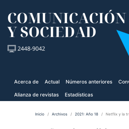
Acerca de
Actual
Números anteriores
Conv
Alianza de revistas
Estadísticas
Inicio
/
Archivos
/
2021: Año 18
/
Netflix y la 