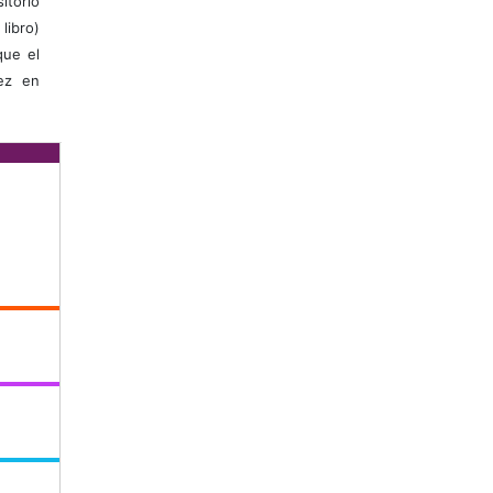
itorio
libro)
que el
vez en