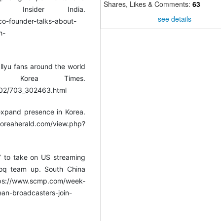
Shares, Likes & Comments:
63
s Insider India.
see details
-co-founder-talks-about-
h-
llyu fans around the world
e Korea Times.
/02/703_302463.html
 expand presence in Korea.
erald.com/view.php?
a’ to take on US streaming
ooq team up. South China
scmp.com/week-
ean-broadcasters-join-