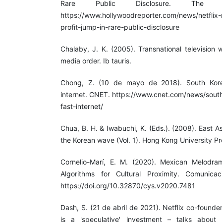
Rare Public Disclosure. The Ho
https://www.hollywoodreporter.com/news/netflix-
profit-jump-in-rare-public-disclosure
Chalaby, J. K. (2005). Transnational television
media order. Ib tauris.
Chong, Z. (10 de mayo de 2018). South Kore
internet. CNET. https://www.cnet.com/news/sout
fast-internet/
Chua, B. H. & Iwabuchi, K. (Eds.). (2008). East A
the Korean wave (Vol. 1). Hong Kong University Pr
Cornelio-Marí, E. M. (2020). Mexican Melodram
Algorithms for Cultural Proximity. Comunica
https://doi.org/10.32870/cys.v2020.7481
Dash, S. (21 de abril de 2021). Netflix co-found
is a 'speculative' investment – talks about