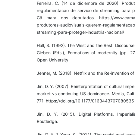
Ferreira, C. (14 de diciembre de 2020). Produ
regulamentacao de servico de streaming para pro
Câ mara dos deputados. https://www.camara.
produtores-audiovisuais-querem-regulamentacao
streaming-para-proteger-industria-nacional/
Hall, S. (1992). The West and the Rest: Discourse
Gieben (Eds.), Formations of modernity (pp. 27
Open University.
Jenner, M. (2018). Netflix and the Re-invention of 
Jin, D. Y. (2007). Reinterpretation of cultural im
market vs continuing US dominance. Media, Cultu
771. https://doi.org/10.1177/0163443707080535
Jin, D. Y. (2015). Digital Platforms, Imperiali
Routledge.
Jin, D. Y. & Yoon, K. (2014). The social mediasc