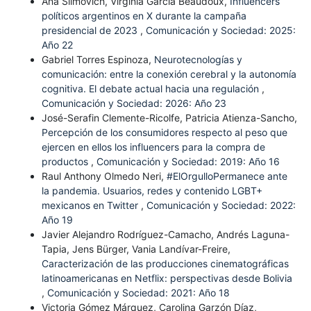
Ana Slimovich, Virginia García Beaudoux,
Influencers
políticos argentinos en X durante la campaña
presidencial de 2023
,
Comunicación y Sociedad: 2025:
Año 22
Gabriel Torres Espinoza,
Neurotecnologías y
comunicación: entre la conexión cerebral y la autonomía
cognitiva. El debate actual hacia una regulación
,
Comunicación y Sociedad: 2026: Año 23
José-Serafin Clemente-Ricolfe, Patricia Atienza-Sancho,
Percepción de los consumidores respecto al peso que
ejercen en ellos los influencers para la compra de
productos
,
Comunicación y Sociedad: 2019: Año 16
Raul Anthony Olmedo Neri,
#ElOrgulloPermanece ante
la pandemia. Usuarios, redes y contenido LGBT+
mexicanos en Twitter
,
Comunicación y Sociedad: 2022:
Año 19
Javier Alejandro Rodríguez-Camacho, Andrés Laguna-
Tapia, Jens Bürger, Vania Landívar-Freire,
Caracterización de las producciones cinematográficas
latinoamericanas en Netflix: perspectivas desde Bolivia
,
Comunicación y Sociedad: 2021: Año 18
Victoria Gómez Márquez, Carolina Garzón Díaz,