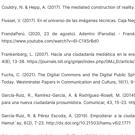
Couldry, N. & Hepp, A. (2017). The mediated construction of reality.
Flusser, V. (2017). En el universo de las imágenes técnicas. Caja Ne
FrandaPerú. (2020, 23 de agosto). Adentro (Parodia) - Fran
https://www.youtube.com/watch?v=6l-C1XSrBd0
Frankenberg, L. (2007). Hacia una ciudadanía mediática en la era 
4(8), 13-38. https://journals.tdl.org/gmjei/index.php/GMJ_EI/article
Fuchs, C. (2021). The Digital Commons and the Digital Public S
Today. Westminster Papers in Communication and Culture, 16(1), 9
García-Ruiz, R., Ramírez-García, A. & Rodríguez-Rosell, M. (2014
para una nueva ciudadanía prosumidora. Comunicar, 43, 15-23. ht
García-Ruiz, R. & Pérez Escoda, A. (2019). Empoderar a la ciud
Hamut´ay, 6(2), 7-23. http://dx.doi.org/10.21503/hamu.v6i2.1771