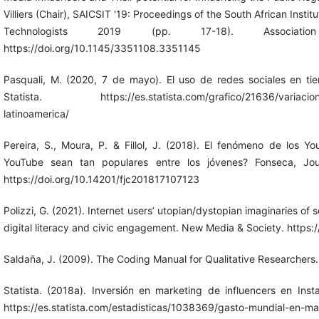
Villiers (Chair), SAICSIT '19: Proceedings of the South African Insti
Technologists 2019 (pp. 17-18). Associat
https://doi.org/10.1145/3351108.3351145
Pasquali, M. (2020, 7 de mayo). El uso de redes sociales en t
Statista. https://es.statista.com/grafico/21636/variacion-e
latinoamerica/
Pereira, S., Moura, P. & Fillol, J. (2018). El fenómeno de los Y
YouTube sean tan populares entre los jóvenes? Fonseca, Jou
https://doi.org/10.14201/fjc201817107123
Polizzi, G. (2021). Internet users’ utopian/dystopian imaginaries of so
digital literacy and civic engagement. New Media & Society. http
Saldaña, J. (2009). The Coding Manual for Qualitative Researchers.
Statista. (2018a). Inversión en marketing de influencers en In
https://es.statista.com/estadisticas/1038369/gasto-mundial-en-ma