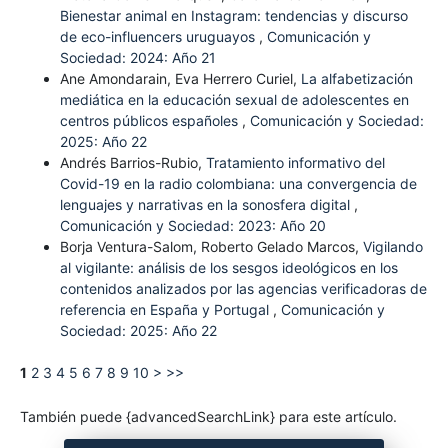
Bienestar animal en Instagram: tendencias y discurso
de eco-influencers uruguayos
,
Comunicación y
Sociedad: 2024: Año 21
Ane Amondarain, Eva Herrero Curiel,
La alfabetización
mediática en la educación sexual de adolescentes en
centros públicos españoles
,
Comunicación y Sociedad:
2025: Año 22
Andrés Barrios-Rubio,
Tratamiento informativo del
Covid-19 en la radio colombiana: una convergencia de
lenguajes y narrativas en la sonosfera digital
,
Comunicación y Sociedad: 2023: Año 20
Borja Ventura-Salom, Roberto Gelado Marcos,
Vigilando
al vigilante: análisis de los sesgos ideológicos en los
contenidos analizados por las agencias verificadoras de
referencia en España y Portugal
,
Comunicación y
Sociedad: 2025: Año 22
1
2
3
4
5
6
7
8
9
10
>
>>
También puede {advancedSearchLink} para este artículo.