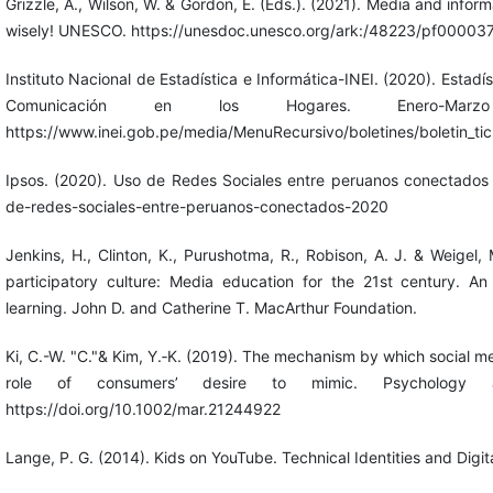
Grizzle, A., Wilson, W. & Gordon, E. (Eds.). (2021). Media and informati
wisely! UNESCO. https://unesdoc.unesco.org/ark:/48223/pf0000
Instituto Nacional de Estadística e Informática-INEI. (2020). Estadí
Comunicación en los Hogares. Enero-Marz
https://www.inei.gob.pe/media/MenuRecursivo/boletines/boletin_tic
Ipsos. (2020). Uso de Redes Sociales entre peruanos conectados
de-redes-sociales-entre-peruanos-conectados-2020
Jenkins, H., Clinton, K., Purushotma, R., Robison, A. J. & Weigel,
participatory culture: Media education for the 21st century. A
learning. John D. and Catherine T. MacArthur Foundation.
Ki, C.-W. "C."& Kim, Y.‐K. (2019). The mechanism by which social 
role of consumers’ desire to mimic. Psychology a
https://doi.org/10.1002/mar.21244922
Lange, P. G. (2014). Kids on YouTube. Technical Identities and Digita