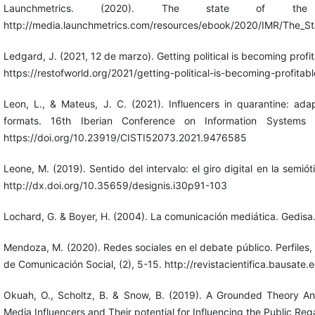
Launchmetrics. (2020). The state of the 
http://media.launchmetrics.com/resources/ebook/2020/IMR/The_St
Ledgard, J. (2021, 12 de marzo). Getting political is becoming profita
https://restofworld.org/2021/getting-political-is-becoming-profitabl
Leon, L., & Mateus, J. C. (2021). Influencers in quarantine: ada
formats. 16th Iberian Conference on Information Systems a
https://doi.org/10.23919/CISTI52073.2021.9476585
Leone, M. (2019). Sentido del intervalo: el giro digital en la semió
http://dx.doi.org/10.35659/designis.i30p91-103
Lochard, G. & Boyer, H. (2004). La comunicación mediática. Gedisa
Mendoza, M. (2020). Redes sociales en el debate público. Perfiles, l
de Comunicación Social, (2), 5-15. http://revistacientifica.bausate
Okuah, O., Scholtz, B. & Snow, B. (2019). A Grounded Theory An
Media Influencers and Their potential for Influencing the Public R