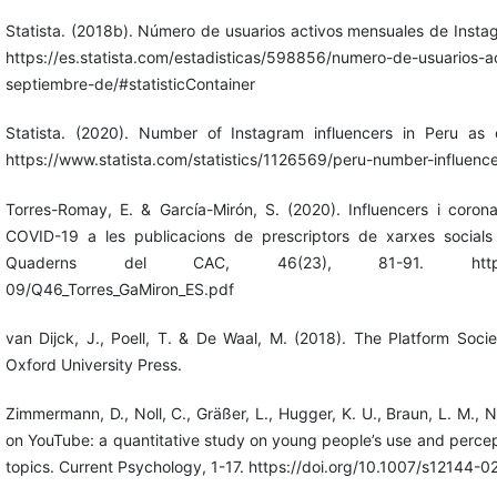
Statista. (2018b). Número de usuarios activos mensuales de Insta
https://es.statista.com/estadisticas/598856/numero-de-usuarios-
septiembre-de/#statisticContainer
Statista. (2020). Number of Instagram influencers in Peru as
https://www.statista.com/statistics/1126569/peru-number-influence
Torres-Romay, E. & García-Mirón, S. (2020). Influencers i coron
COVID-19 a les publicacions de prescriptors de xarxes socials
Quaderns del CAC, 46(23), 81-91. https://www.cac
09/Q46_Torres_GaMiron_ES.pdf
van Dijck, J., Poell, T. & De Waal, M. (2018). The Platform Socie
Oxford University Press.
Zimmermann, D., Noll, C., Gräßer, L., Hugger, K. U., Braun, L. M., 
on YouTube: a quantitative study on young people’s use and percept
topics. Current Psychology, 1-17. https://doi.org/10.1007/s12144-