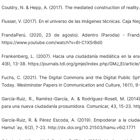
Couldry, N. & Hepp, A. (2017). The mediated construction of reality.
Flusser, V. (2017). En el universo de las imágenes técnicas. Caja Ne
FrandaPerú. (2020, 23 de agosto). Adentro (Parodia) - Fran
https://www.youtube.com/watch?v=6l-C1XSrBd0
Frankenberg, L. (2007). Hacia una ciudadanía mediática en la era 
4(8), 13-38. https://journals.tdl.org/gmjei/index.php/GMJ_EI/article
Fuchs, C. (2021). The Digital Commons and the Digital Public S
Today. Westminster Papers in Communication and Culture, 16(1), 9
García-Ruiz, R., Ramírez-García, A. & Rodríguez-Rosell, M. (2014
para una nueva ciudadanía prosumidora. Comunicar, 43, 15-23. ht
García-Ruiz, R. & Pérez Escoda, A. (2019). Empoderar a la ciud
Hamut´ay, 6(2), 7-23. http://dx.doi.org/10.21503/hamu.v6i2.1771