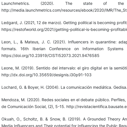
Launchmetrics. (2020). The state of the 
http://media.launchmetrics.com/resources/ebook/2020/IMR/The_St
Ledgard, J. (2021, 12 de marzo). Getting political is becoming profita
https://restofworld.org/2021/getting-political-is-becoming-profitabl
Leon, L., & Mateus, J. C. (2021). Influencers in quarantine: ada
formats. 16th Iberian Conference on Information Systems a
https://doi.org/10.23919/CISTI52073.2021.9476585
Leone, M. (2019). Sentido del intervalo: el giro digital en la semió
http://dx.doi.org/10.35659/designis.i30p91-103
Lochard, G. & Boyer, H. (2004). La comunicación mediática. Gedisa
Mendoza, M. (2020). Redes sociales en el debate público. Perfiles, l
de Comunicación Social, (2), 5-15. http://revistacientifica.bausate
Okuah, O., Scholtz, B. & Snow, B. (2019). A Grounded Theory An
Media Influencers and Their potential for Influencing the Public R