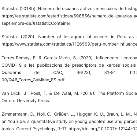
Statista. (2018b). Número de usuarios activos mensuales de Insta
https://es.statista.com/estadisticas/598856/numero-de-usuarios-
septiembre-de/#statisticContainer
Statista. (2020). Number of Instagram influencers in Peru as
https://www.statista.com/statistics/1126569/peru-number-influence
Torres-Romay, E. & García-Mirón, S. (2020). Influencers i coron
COVID-19 a les publicacions de prescriptors de xarxes socials
Quaderns del CAC, 46(23), 81-91. https://www.cac
09/Q46_Torres_GaMiron_ES.pdf
van Dijck, J., Poell, T. & De Waal, M. (2018). The Platform Socie
Oxford University Press.
Zimmermann, D., Noll, C., Gräßer, L., Hugger, K. U., Braun, L. M., 
on YouTube: a quantitative study on young people’s use and percept
topics. Current Psychology, 1-17. https://doi.org/10.1007/s12144-