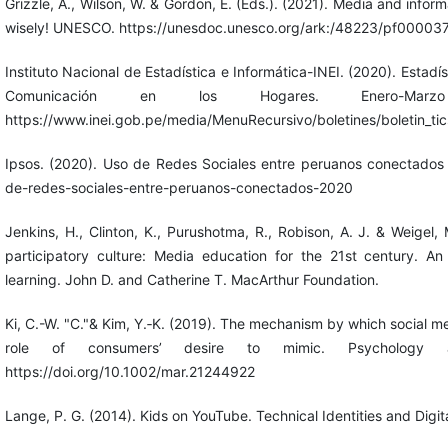
Grizzle, A., Wilson, W. & Gordon, E. (Eds.). (2021). Media and informati
wisely! UNESCO. https://unesdoc.unesco.org/ark:/48223/pf0000
Instituto Nacional de Estadística e Informática-INEI. (2020). Estadí
Comunicación en los Hogares. Enero-Marz
https://www.inei.gob.pe/media/MenuRecursivo/boletines/boletin_tic
Ipsos. (2020). Uso de Redes Sociales entre peruanos conectados
de-redes-sociales-entre-peruanos-conectados-2020
Jenkins, H., Clinton, K., Purushotma, R., Robison, A. J. & Weigel,
participatory culture: Media education for the 21st century. A
learning. John D. and Catherine T. MacArthur Foundation.
Ki, C.-W. "C."& Kim, Y.‐K. (2019). The mechanism by which social 
role of consumers’ desire to mimic. Psychology a
https://doi.org/10.1002/mar.21244922
Lange, P. G. (2014). Kids on YouTube. Technical Identities and Digita