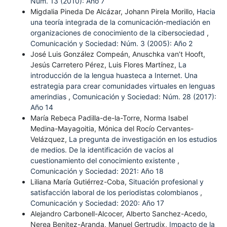
Núm. 13 (2010): Año 7
Migdalia Pineda De Alcázar, Johann Pirela Morillo,
Hacia
una teoría integrada de la comunicación-mediación en
organizaciones de conocimiento de la cibersociedad
,
Comunicación y Sociedad: Núm. 3 (2005): Año 2
José Luis González Compeán, Anuschka van’t Hooft,
Jesús Carretero Pérez, Luis Flores Martínez,
La
introducción de la lengua huasteca a Internet. Una
estrategia para crear comunidades virtuales en lenguas
amerindias
,
Comunicación y Sociedad: Núm. 28 (2017):
Año 14
María Rebeca Padilla-de-la-Torre, Norma Isabel
Medina-Mayagoitia, Mónica del Rocío Cervantes-
Velázquez,
La pregunta de investigación en los estudios
de medios. De la identificación de vacíos al
cuestionamiento del conocimiento existente
,
Comunicación y Sociedad: 2021: Año 18
Liliana María Gutiérrez-Coba,
Situación profesional y
satisfacción laboral de los periodistas colombianos
,
Comunicación y Sociedad: 2020: Año 17
Alejandro Carbonell-Alcocer, Alberto Sanchez-Acedo,
Nerea Benitez-Aranda, Manuel Gertrudix,
Impacto de la