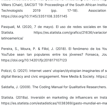
Villiers (Chair), SAICSIT '19: Proceedings of the South African Insti
Technologists 2019 (pp. 17-18). Associat
https://doi.org/10.1145/3351108.3351145
Pasquali, M. (2020, 7 de mayo). El uso de redes sociales en t
Statista. https://es.statista.com/grafico/21636/variacion-e
latinoamerica/
Pereira, S., Moura, P. & Fillol, J. (2018). El fenómeno de los Y
YouTube sean tan populares entre los jóvenes? Fonseca, Jou
https://doi.org/10.14201/fjc201817107123
Polizzi, G. (2021). Internet users’ utopian/dystopian imaginaries of so
digital literacy and civic engagement. New Media & Society. http
Saldaña, J. (2009). The Coding Manual for Qualitative Researchers.
Statista. (2018a). Inversión en marketing de influencers en In
https://es.statista.com/estadisticas/1038369/gasto-mundial-en-ma