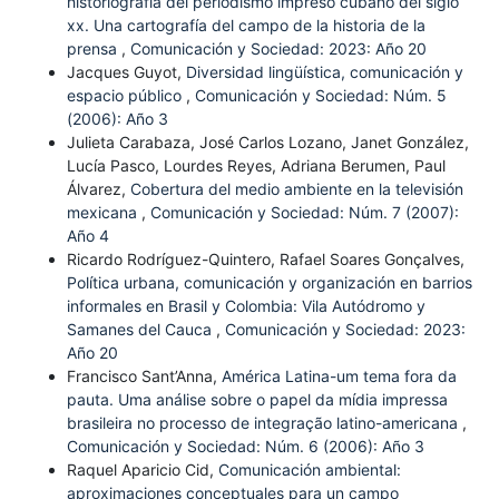
historiografía del periodismo impreso cubano del siglo
xx. Una cartografía del campo de la historia de la
prensa
,
Comunicación y Sociedad: 2023: Año 20
Jacques Guyot,
Diversidad lingüística, comunicación y
espacio público
,
Comunicación y Sociedad: Núm. 5
(2006): Año 3
Julieta Carabaza, José Carlos Lozano, Janet González,
Lucía Pasco, Lourdes Reyes, Adriana Berumen, Paul
Álvarez,
Cobertura del medio ambiente en la televisión
mexicana
,
Comunicación y Sociedad: Núm. 7 (2007):
Año 4
Ricardo Rodríguez-Quintero, Rafael Soares Gonçalves,
Política urbana, comunicación y organización en barrios
informales en Brasil y Colombia: Vila Autódromo y
Samanes del Cauca
,
Comunicación y Sociedad: 2023:
Año 20
Francisco Sant’Anna,
América Latina-um tema fora da
pauta. Uma análise sobre o papel da mídia impressa
brasileira no processo de integração latino-americana
,
Comunicación y Sociedad: Núm. 6 (2006): Año 3
Raquel Aparicio Cid,
Comunicación ambiental:
aproximaciones conceptuales para un campo