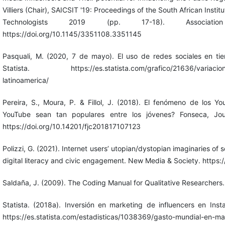
Villiers (Chair), SAICSIT '19: Proceedings of the South African Insti
Technologists 2019 (pp. 17-18). Associat
https://doi.org/10.1145/3351108.3351145
Pasquali, M. (2020, 7 de mayo). El uso de redes sociales en t
Statista. https://es.statista.com/grafico/21636/variacion-e
latinoamerica/
Pereira, S., Moura, P. & Fillol, J. (2018). El fenómeno de los Y
YouTube sean tan populares entre los jóvenes? Fonseca, Jou
https://doi.org/10.14201/fjc201817107123
Polizzi, G. (2021). Internet users’ utopian/dystopian imaginaries of so
digital literacy and civic engagement. New Media & Society. http
Saldaña, J. (2009). The Coding Manual for Qualitative Researchers.
Statista. (2018a). Inversión en marketing de influencers en In
https://es.statista.com/estadisticas/1038369/gasto-mundial-en-ma