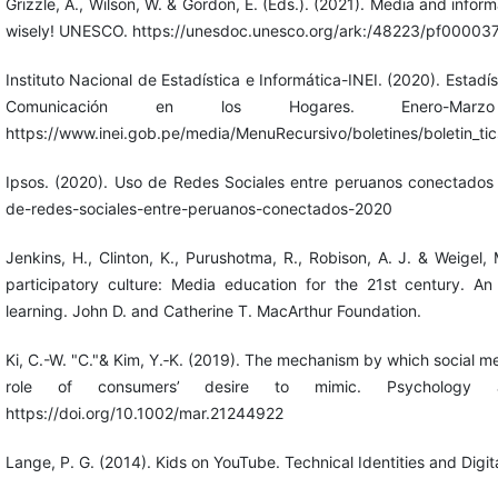
Grizzle, A., Wilson, W. & Gordon, E. (Eds.). (2021). Media and informati
wisely! UNESCO. https://unesdoc.unesco.org/ark:/48223/pf0000
Instituto Nacional de Estadística e Informática-INEI. (2020). Estadí
Comunicación en los Hogares. Enero-Marz
https://www.inei.gob.pe/media/MenuRecursivo/boletines/boletin_tic
Ipsos. (2020). Uso de Redes Sociales entre peruanos conectados
de-redes-sociales-entre-peruanos-conectados-2020
Jenkins, H., Clinton, K., Purushotma, R., Robison, A. J. & Weigel,
participatory culture: Media education for the 21st century. A
learning. John D. and Catherine T. MacArthur Foundation.
Ki, C.-W. "C."& Kim, Y.‐K. (2019). The mechanism by which social 
role of consumers’ desire to mimic. Psychology a
https://doi.org/10.1002/mar.21244922
Lange, P. G. (2014). Kids on YouTube. Technical Identities and Digita