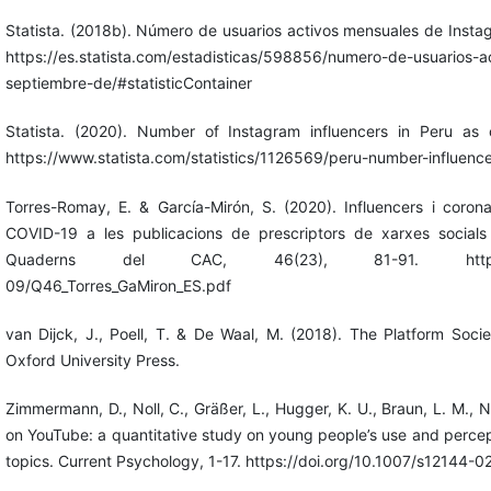
Statista. (2018b). Número de usuarios activos mensuales de Insta
https://es.statista.com/estadisticas/598856/numero-de-usuarios-
septiembre-de/#statisticContainer
Statista. (2020). Number of Instagram influencers in Peru as
https://www.statista.com/statistics/1126569/peru-number-influence
Torres-Romay, E. & García-Mirón, S. (2020). Influencers i coron
COVID-19 a les publicacions de prescriptors de xarxes socials
Quaderns del CAC, 46(23), 81-91. https://www.cac
09/Q46_Torres_GaMiron_ES.pdf
van Dijck, J., Poell, T. & De Waal, M. (2018). The Platform Socie
Oxford University Press.
Zimmermann, D., Noll, C., Gräßer, L., Hugger, K. U., Braun, L. M., 
on YouTube: a quantitative study on young people’s use and percept
topics. Current Psychology, 1-17. https://doi.org/10.1007/s12144-