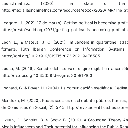
Launchmetrics. (2020). The state of the 
http://media.launchmetrics.com/resources/ebook/2020/IMR/The_St
Ledgard, J. (2021, 12 de marzo). Getting political is becoming profita
https://restofworld.org/2021/getting-political-is-becoming-profitabl
Leon, L., & Mateus, J. C. (2021). Influencers in quarantine: ada
formats. 16th Iberian Conference on Information Systems a
https://doi.org/10.23919/CISTI52073.2021.9476585
Leone, M. (2019). Sentido del intervalo: el giro digital en la semió
http://dx.doi.org/10.35659/designis.i30p91-103
Lochard, G. & Boyer, H. (2004). La comunicación mediática. Gedisa
Mendoza, M. (2020). Redes sociales en el debate público. Perfiles, l
de Comunicación Social, (2), 5-15. http://revistacientifica.bausate
Okuah, O., Scholtz, B. & Snow, B. (2019). A Grounded Theory An
Media Influencers and Their potential for Influencing the Public R