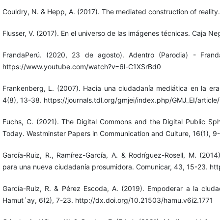
Couldry, N. & Hepp, A. (2017). The mediated construction of reality.
Flusser, V. (2017). En el universo de las imágenes técnicas. Caja Ne
FrandaPerú. (2020, 23 de agosto). Adentro (Parodia) - Fran
https://www.youtube.com/watch?v=6l-C1XSrBd0
Frankenberg, L. (2007). Hacia una ciudadanía mediática en la era 
4(8), 13-38. https://journals.tdl.org/gmjei/index.php/GMJ_EI/article
Fuchs, C. (2021). The Digital Commons and the Digital Public S
Today. Westminster Papers in Communication and Culture, 16(1), 9
García-Ruiz, R., Ramírez-García, A. & Rodríguez-Rosell, M. (2014
para una nueva ciudadanía prosumidora. Comunicar, 43, 15-23. ht
García-Ruiz, R. & Pérez Escoda, A. (2019). Empoderar a la ciud
Hamut´ay, 6(2), 7-23. http://dx.doi.org/10.21503/hamu.v6i2.1771