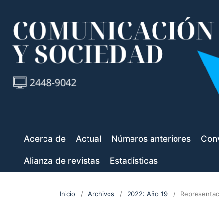
Acerca de
Actual
Números anteriores
Conv
Alianza de revistas
Estadísticas
Inicio
/
Archivos
/
2022: Año 19
/
Representaci