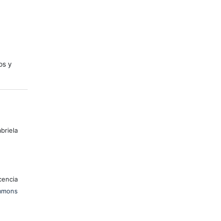
os y
riela
encia
mons