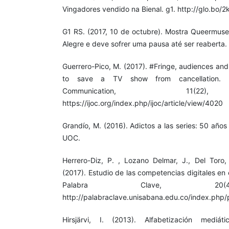
Vingadores vendido na Bienal. g1. http://glo.bo/
G1 RS. (2017, 10 de octubre). Mostra Queermus
Alegre e deve sofrer uma pausa até ser reaberta.
Guerrero-Pico, M. (2017). #Fringe, audiences and 
to save a TV show from cancellation. In
Communication, 11(22)
https://ijoc.org/index.php/ijoc/article/view/4020
Grandío, M. (2016). Adictos a las series: 50 años
UOC.
Herrero-Diz, P. , Lozano Delmar, J., Del Toro
(2017). Estudio de las competencias digitales en
Palabra Clave, 20(4
http://palabraclave.unisabana.edu.co/index.php/p
Hirsjärvi, I. (2013). Alfabetización mediá