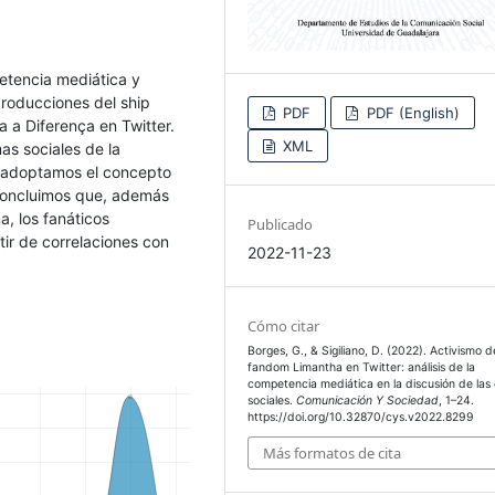
petencia mediática y
producciones del ship
PDF
PDF (English)
a a Diferença en Twitter.
XML
as sociales de la
, adoptamos el concepto
 Concluimos que, además
, los fanáticos
Publicado
tir de correlaciones con
2022-11-23
Cómo citar
Borges, G., & Sigiliano, D. (2022). Activismo d
fandom Limantha en Twitter: análisis de la
competencia mediática en la discusión de las
sociales.
Comunicación Y Sociedad
, 1–24.
https://doi.org/10.32870/cys.v2022.8299
Más formatos de cita