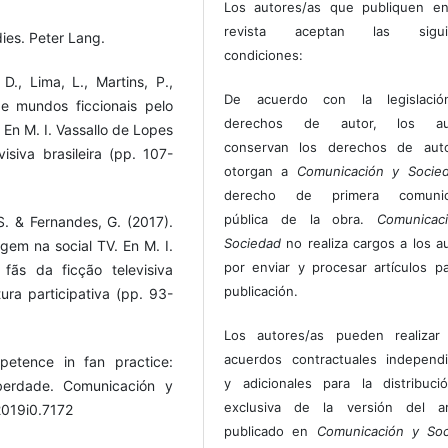
Los autores/as que publiquen en
revista aceptan las sigui
ies. Peter Lang.
condiciones:
D., Lima, L., Martins, P.,
De acuerdo con la legislaci
de mundos ficcionais pelo
derechos de autor, los au
En M. I. Vassallo de Lopes
conservan los derechos de auto
siva brasileira (pp. 107-
otorgan a
Comunicación y Socie
derecho de primera comunic
pública de la obra.
Comunicac
 S. & Fernandes, G. (2017).
Sociedad
no realiza cargos a los a
gem na social TV. En M. I.
por enviar y procesar artículos p
fãs da ficção televisiva
publicación.
tura participativa (pp. 93-
Los autores/as pueden realizar 
acuerdos contractuales independ
petence in fan practice:
y adicionales para la distribuc
Liberdade. Comunicación y
exclusiva de la versión del art
2019i0.7172
publicado en
Comunicación y Soc