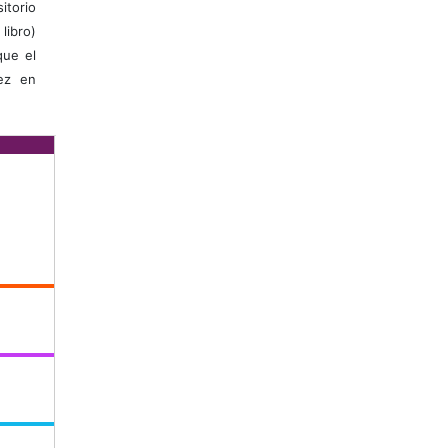
itorio
libro)
que el
vez en