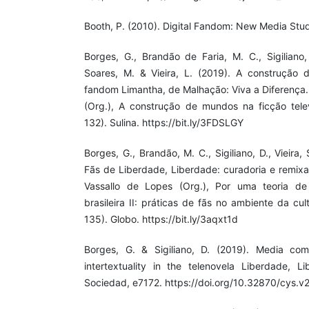
Booth, P. (2010). Digital Fandom: New Media Stud
Borges, G., Brandão de Faria, M. C., Sigiliano, 
Soares, M. & Vieira, L. (2019). A construção 
fandom Limantha, de Malhação: Viva a Diferença. 
(Org.), A construção de mundos na ficção televi
132). Sulina. https://bit.ly/3FDSLGY
Borges, G., Brandão, M. C., Sigiliano, D., Vieira,
Fãs de Liberdade, Liberdade: curadoria e remixa
Vassallo de Lopes (Org.), Por uma teoria de 
brasileira II: práticas de fãs no ambiente da cul
135). Globo. https://bit.ly/3aqxt1d
Borges, G. & Sigiliano, D. (2019). Media com
intertextuality in the telenovela Liberdade, 
Sociedad, e7172. https://doi.org/10.32870/cys.v