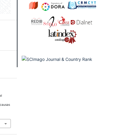
el
 causas