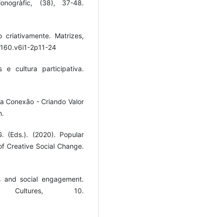
Monogràfic, (38), 37-48.
 criativamente. Matrizes,
-8160.v6i1-2p11-24
e cultura participativa.
 da Conexão - Criando Valor
h.
. (Eds.). (2020). Popular
of Creative Social Change.
ns and social engagement.
 Cultures, 10.