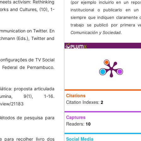
eets activism: Rethinking
(por ejemplo incluirlo en un repos
Works and Cultures, (10), 1-
institucional o publicarlo en un 
siempre que indiquen claramente 
trabajo se publicó por primera 
ommunication on Twitter. En
Comunicación y Sociedad
.
schmann (Eds.), Twitter and
 configurações de TV Social
e Federal de Pernambuco.
diática: proposta articulada
Citations
mina, 9(1), 1-16.
Citation Indexes:
2
e/view/21183
Captures
 Métodos de pesquisa para
Readers:
10
Social Media
e para recolher livro dos