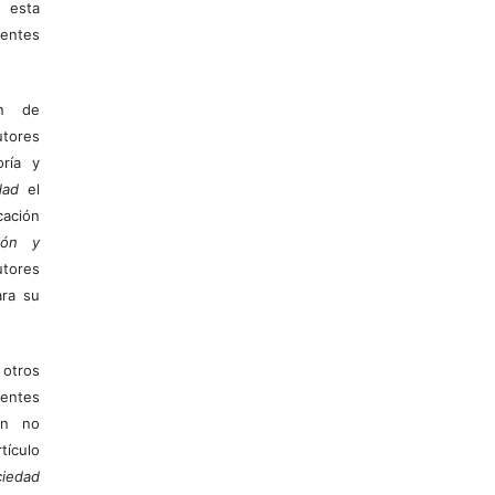
 esta
entes
ón de
tores
ría y
dad
el
ación
ión y
utores
ara su
otros
ientes
ión no
ículo
iedad