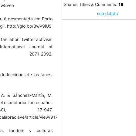
Shares, Likes & Comments:
16
2kw5vea
see details
eu é desmontada em Porto
 g1. http://glo.bo/3wV9iU9
fan labor: Twitter activism
ternational Journal of
, 2071-2092.
 de lecciones de los fanes.
, A. & Sánchez-Martín, M.
 el espectador fan español.
0), 17-947.
alabraclave/article/view/917
tica, fandom y culturas