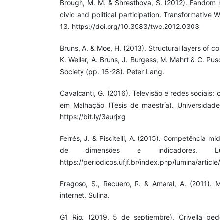
Brough, M. M. & Shresthova, S. (2012). Fandom m
civic and political participation. Transformative 
13. https://doi.org/10.3983/twc.2012.0303
Bruns, A. & Moe, H. (2013). Structural layers of c
K. Weller, A. Bruns, J. Burgess, M. Mahrt & C. Pu
Society (pp. 15-28). Peter Lang.
Cavalcanti, G. (2016). Televisão e redes sociais:
em Malhação (Tesis de maestría). Universidad
https://bit.ly/3aurjxg
Ferrés, J. & Piscitelli, A. (2015). Competência mi
de dimensões e indicadores. Lu
https://periodicos.ufjf.br/index.php/lumina/articl
Fragoso, S., Recuero, R. & Amaral, A. (2011).
internet. Sulina.
G1 Rio. (2019, 5 de septiembre). Crivella ped