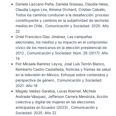
Daniela Lazcano-Peña, Daniela Grassau, Claudia Heiss,
Claudia Lagos Lira, Ximena Orchard, Cristian Cabalin,
Todos los caminos conducen a la desafección: proceso
constituyente y cambios en la subjetividad de sectores
medios en Chile
,
Comunicación y Sociedad: 2025: Año
22
Oniel Francisco Díaz Jiménez,
Las campañas
electorales, los medios y su impacto en el compromiso
cívico de los mexicanos en la elección presidencial de
2012
,
Comunicación y Sociedad: Núm. 29 (2017): Año
14
Flor Micaela Ramírez Leyva, José Luis Terrón Blanco,
Remberto Castro Castañeda,
Noticias y frames de salud
en la televisión en México. Enfoque sobre contenidos y
perspectiva de género
,
Comunicación y Sociedad:
2021: Año 18
Magaly Valdez-Sarabia, Lucas Koerner, Michela
Andrade-Vásquez, Jefferson Carrera Mendoza,
Acción
colectiva y digital de mujeres en las elecciones
anticipadas en Ecuador (2023)
,
Comunicación y
Sociedad: 2025: Año 22