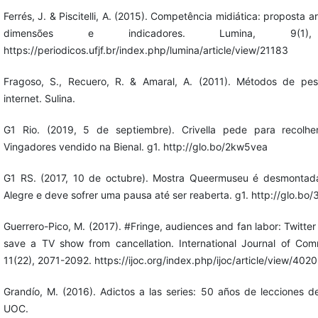
Ferrés, J. & Piscitelli, A. (2015). Competência midiática: proposta a
dimensões e indicadores. Lumina, 9(1)
https://periodicos.ufjf.br/index.php/lumina/article/view/21183
Fragoso, S., Recuero, R. & Amaral, A. (2011). Métodos de pes
internet. Sulina.
G1 Rio. (2019, 5 de septiembre). Crivella pede para recolher
Vingadores vendido na Bienal. g1. http://glo.bo/2kw5vea
G1 RS. (2017, 10 de octubre). Mostra Queermuseu é desmontad
Alegre e deve sofrer uma pausa até ser reaberta. g1. http://glo.bo
Guerrero-Pico, M. (2017). #Fringe, audiences and fan labor: Twitter
save a TV show from cancellation. International Journal of Com
11(22), 2071-2092. https://ijoc.org/index.php/ijoc/article/view/4020
Grandío, M. (2016). Adictos a las series: 50 años de lecciones de
UOC.