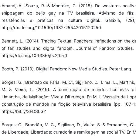
Amaral, A., Souza, R. & Monteiro, C. (2015). De westeros no #
shippagem do beijo gay na TV brasileira. Ativismo de fãs: 
resistências e práticas na cultura digital. Galáxia, (29)
http://dx.doi.org/10.1590/1982-25542015120250
Bennett, L. (2014). Tracing Textual Poachers: reflections on the 
of fan studies and digital fandom. Journal of Fandom Studies, 
https://doi.org/10.1386/jfs.2.1.5_1
Booth, P. (2010). Digital Fandom: New Media Studies. Peter Lang.
Borges, G., Brandão de Faria, M. C., Sigiliano, D., Lima, L., Martins,
M. & Vieira, L. (2019). A construção de mundos ficcionais p
Limantha, de Malhação: Viva a Diferença. En M. I. Vassallo de Lope
construção de mundos na ficção televisiva brasileira (pp. 107-13
https://bit.ly/3FDSLGY
Borges, G., Brandão, M. C., Sigiliano, D., Vieira, S. & Fernandes, G.
de Liberdade, Liberdade: curadoria e remixagem na social TV. En M.