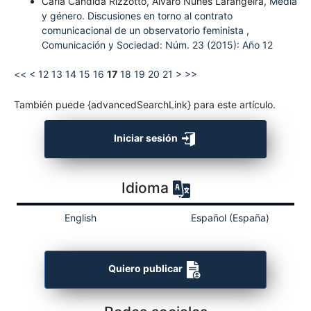
Carla Candida Rizzotto, Álvaro Nunes Larangeira,
Media
y género. Discusiones en torno al contrato
comunicacional de un observatorio feminista
,
Comunicación y Sociedad: Núm. 23 (2015): Año 12
<<
<
12
13
14
15
16
17
18
19
20
21
>
>>
También puede {advancedSearchLink} para este artículo.
Iniciar sesión
Idioma
English
Español (España)
Quiero publicar