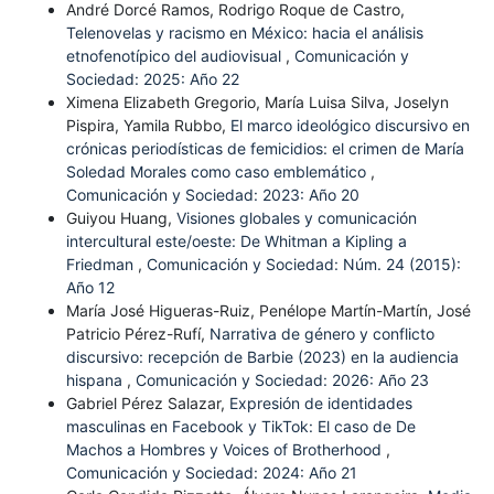
André Dorcé Ramos, Rodrigo Roque de Castro,
Telenovelas y racismo en México: hacia el análisis
etnofenotípico del audiovisual
,
Comunicación y
Sociedad: 2025: Año 22
Ximena Elizabeth Gregorio, María Luisa Silva, Joselyn
Pispira, Yamila Rubbo,
El marco ideológico discursivo en
crónicas periodísticas de femicidios: el crimen de María
Soledad Morales como caso emblemático
,
Comunicación y Sociedad: 2023: Año 20
Guiyou Huang,
Visiones globales y comunicación
intercultural este/oeste: De Whitman a Kipling a
Friedman
,
Comunicación y Sociedad: Núm. 24 (2015):
Año 12
María José Higueras-Ruiz, Penélope Martín-Martín, José
Patricio Pérez-Rufí,
Narrativa de género y conflicto
discursivo: recepción de Barbie (2023) en la audiencia
hispana
,
Comunicación y Sociedad: 2026: Año 23
Gabriel Pérez Salazar,
Expresión de identidades
masculinas en Facebook y TikTok: El caso de De
Machos a Hombres y Voices of Brotherhood
,
Comunicación y Sociedad: 2024: Año 21