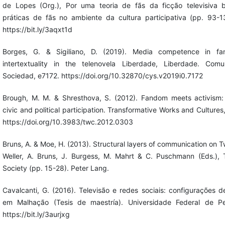
de Lopes (Org.), Por uma teoria de fãs da ficção televisiva bra
práticas de fãs no ambiente da cultura participativa (pp. 93-1
https://bit.ly/3aqxt1d
Borges, G. & Sigiliano, D. (2019). Media competence in fan
intertextuality in the telenovela Liberdade, Liberdade. Comu
Sociedad, e7172. https://doi.org/10.32870/cys.v2019i0.7172
Brough, M. M. & Shresthova, S. (2012). Fandom meets activism:
civic and political participation. Transformative Works and Cultures,
https://doi.org/10.3983/twc.2012.0303
Bruns, A. & Moe, H. (2013). Structural layers of communication on Tw
Weller, A. Bruns, J. Burgess, M. Mahrt & C. Puschmann (Eds.), 
Society (pp. 15-28). Peter Lang.
Cavalcanti, G. (2016). Televisão e redes sociais: configurações d
em Malhação (Tesis de maestría). Universidade Federal de P
https://bit.ly/3aurjxg