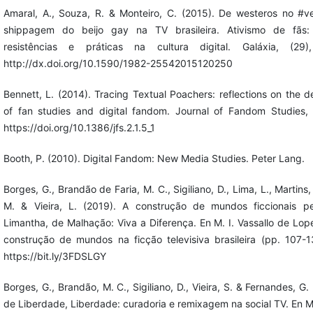
Amaral, A., Souza, R. & Monteiro, C. (2015). De westeros no #
shippagem do beijo gay na TV brasileira. Ativismo de fãs: 
resistências e práticas na cultura digital. Galáxia, (29)
http://dx.doi.org/10.1590/1982-25542015120250
Bennett, L. (2014). Tracing Textual Poachers: reflections on the 
of fan studies and digital fandom. Journal of Fandom Studies, 
https://doi.org/10.1386/jfs.2.1.5_1
Booth, P. (2010). Digital Fandom: New Media Studies. Peter Lang.
Borges, G., Brandão de Faria, M. C., Sigiliano, D., Lima, L., Martins,
M. & Vieira, L. (2019). A construção de mundos ficcionais p
Limantha, de Malhação: Viva a Diferença. En M. I. Vassallo de Lope
construção de mundos na ficção televisiva brasileira (pp. 107-13
https://bit.ly/3FDSLGY
Borges, G., Brandão, M. C., Sigiliano, D., Vieira, S. & Fernandes, G.
de Liberdade, Liberdade: curadoria e remixagem na social TV. En M.