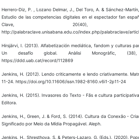
Herrero-Diz, P. , Lozano Delmar, J., Del Toro, A. & Sánchez-Martín
Estudio de las competencias digitales en el espectador fan españ
Clave, 20(40), 17-
http://palabraclave.unisabana.edu.co/index.php/palabraclave/artic
Hirsjärvi, I. (2013). Alfabetización mediática, fandom y culturas par
Un desafío global. Anàlisi Monogràfic, (38)
https://ddd.uab.cat/record/112869
Jenkins, H. (2012). Lendo criticamente e lendo criativamente. Matr
11-24. https://doi.org/10.11606/issn.1982-8160.v6i1-2p11-24
Jenkins, H. (2015). Invasores do Texto - Fãs e cultura participativ
Editora.
Jenkins, H., Green, J. & Ford, S. (2014). Cultura da Conexão - Cri
Significado por Meio da Mídia Propagável. Aleph.
Jenkins, H., Shresthova, S. & Peters-Lazaro, G. (Eds.). (2020). Pop