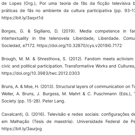
de Lopes (Org.), Por uma teoria de fãs da ficção televisiva bra
práticas de fãs no ambiente da cultura participativa (pp. 93-1
https://bit.ly/3aqxt1d
Borges, G. & Sigiliano, D. (2019). Media competence in fan
intertextuality in the telenovela Liberdade, Liberdade. Comu
Sociedad, e7172. https://doi.org/10.32870/cys.v2019i0.7172
Brough, M. M. & Shresthova, S. (2012). Fandom meets activism:
civic and political participation. Transformative Works and Cultures,
https://doi.org/10.3983/twc.2012.0303
Bruns, A. & Moe, H. (2013). Structural layers of communication on Tw
Weller, A. Bruns, J. Burgess, M. Mahrt & C. Puschmann (Eds.), 
Society (pp. 15-28). Peter Lang.
Cavalcanti, G. (2016). Televisão e redes sociais: configurações d
em Malhação (Tesis de maestría). Universidade Federal de P
https://bit.ly/3aurjxg