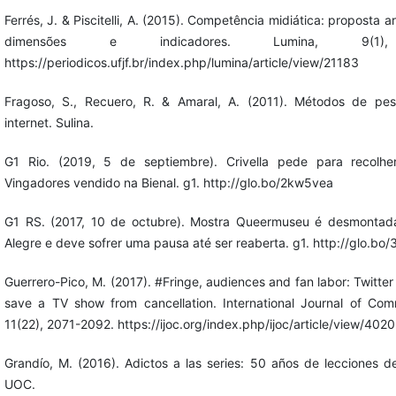
Ferrés, J. & Piscitelli, A. (2015). Competência midiática: proposta a
dimensões e indicadores. Lumina, 9(1)
https://periodicos.ufjf.br/index.php/lumina/article/view/21183
Fragoso, S., Recuero, R. & Amaral, A. (2011). Métodos de pes
internet. Sulina.
G1 Rio. (2019, 5 de septiembre). Crivella pede para recolher
Vingadores vendido na Bienal. g1. http://glo.bo/2kw5vea
G1 RS. (2017, 10 de octubre). Mostra Queermuseu é desmontad
Alegre e deve sofrer uma pausa até ser reaberta. g1. http://glo.bo
Guerrero-Pico, M. (2017). #Fringe, audiences and fan labor: Twitter
save a TV show from cancellation. International Journal of Com
11(22), 2071-2092. https://ijoc.org/index.php/ijoc/article/view/4020
Grandío, M. (2016). Adictos a las series: 50 años de lecciones de
UOC.