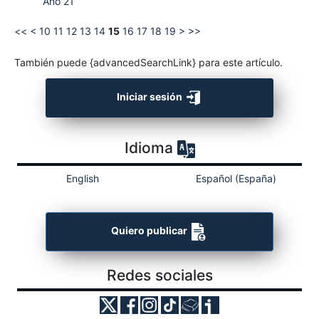
Año 21
<<
<
10
11
12
13
14
15
16
17
18
19
>
>>
También puede {advancedSearchLink} para este artículo.
Iniciar sesión
Idioma
English
Español (España)
Quiero publicar
Redes sociales