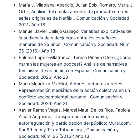
María J. Vilaplana-Aparicio, Julián Boix-Romero, María J.
Ortiz,
Análisis del emplazamiento de producto en tres
series originales de Netflix
,
Comunicación y Sociedad:
2021: Año 18
Manuel Javier Callejo Gallego,
Variables explicativas de
la audiencia de videojuegos entre los españoles
menores de 25 años
,
Comunicación y Sociedad: Núm.
25 (2016): Año 13
Paloma López-Villafranca, Teresa Piñeiro Otero,
¿Cómo
narran las mujeres en podcast? Análisis de narrativas
feministas de no ficción en España
,
Comunicación y
Sociedad: 2026: Año 23
María Mendoza Michilot,
Actores, actantes y redes.
Representación mediática de la acción colectiva en un
conflicto socioambiental peruano
,
Comunicación y
Sociedad: 2024: Año 21
Xavier Ramon Vegas, Marcel Mauri De los Ríos, Fabiola
Alcalá Anguiano,
Transparencia informativa,
autorregulación y participación del público: Mural.com,
Rue89.com y TexasTribune.org
,
Comunicación y
Sociedad: Núm. 25 (2016): Año 13