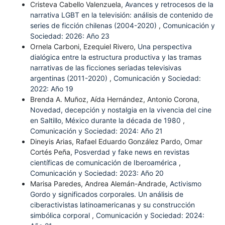
Cristeva Cabello Valenzuela,
Avances y retrocesos de la
narrativa LGBT en la televisión: análisis de contenido de
series de ficción chilenas (2004-2020)
,
Comunicación y
Sociedad: 2026: Año 23
Ornela Carboni, Ezequiel Rivero,
Una perspectiva
dialógica entre la estructura productiva y las tramas
narrativas de las ficciones seriadas televisivas
argentinas (2011-2020)
,
Comunicación y Sociedad:
2022: Año 19
Brenda A. Muñoz, Aída Hernández, Antonio Corona,
Novedad, decepción y nostalgia en la vivencia del cine
en Saltillo, México durante la década de 1980
,
Comunicación y Sociedad: 2024: Año 21
Dineyis Arias, Rafael Eduardo González Pardo, Omar
Cortés Peña,
Posverdad y fake news en revistas
científicas de comunicación de Iberoamérica
,
Comunicación y Sociedad: 2023: Año 20
Marisa Paredes, Andrea Alemán-Andrade,
Activismo
Gordo y significados corporales. Un análisis de
ciberactivistas latinoamericanas y su construcción
simbólica corporal
,
Comunicación y Sociedad: 2024: