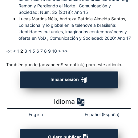
Ramón y Perdiendo el Norte
,
Comunicación y
Sociedad: Núm. 32 (2018): Año 15
Lucas Martins Néia, Andreza Patricia Almeida Santos,
Lo nacional y lo global en la telenovela brasileña:
identidades culturales, imaginarios contemporáneos y
oferta en VoD
,
Comunicación y Sociedad: 2020: Año 17
<<
<
1
2
3
4
5
6
7
8
9
10
>
>>
También puede {advancedSearchLink} para este artículo.
Iniciar sesión
Idioma
English
Español (España)
Quiero publicar