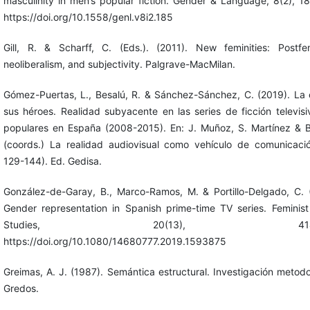
masculinity in men’s popular fiction. Gender & Language, 8(2), 1
https://doi.org/10.1558/genl.v8i2.185
Gill, R. & Scharff, C. (Eds.). (2011). New feminities: Postfe
neoliberalism, and subjectivity. Palgrave-MacMilan.
Gómez-Puertas, L., Besalú, R. & Sánchez-Sánchez, C. (2019). La c
sus héroes. Realidad subyacente en las series de ficción televis
populares en España (2008-2015). En: J. Muñoz, S. Martínez & 
(coords.) La realidad audiovisual como vehículo de comunicaci
129-144). Ed. Gedisa.
González-de-Garay, B., Marco-Ramos, M. & Portillo-Delgado, C. 
Gender representation in Spanish prime-time TV series. Feminis
Studies, 20(13), 414-4
https://doi.org/10.1080/14680777.2019.1593875
Greimas, A. J. (1987). Semántica estructural. Investigación metodo
Gredos.