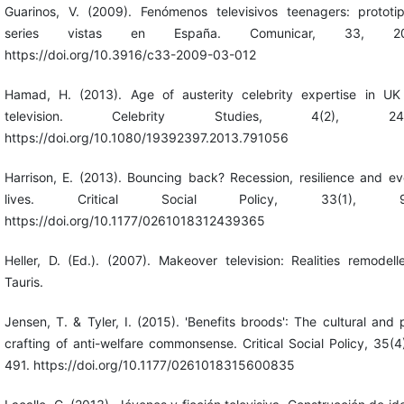
Guarinos, V. (2009). Fenómenos televisivos teenagers: prototi
series vistas en España. Comunicar, 33, 203
https://doi.org/10.3916/c33-2009-03-012
Hamad, H. (2013). Age of austerity celebrity expertise in UK 
television. Celebrity Studies, 4(2), 245
https://doi.org/10.1080/19392397.2013.791056
Harrison, E. (2013). Bouncing back? Recession, resilience and e
lives. Critical Social Policy, 33(1), 97
https://doi.org/10.1177/0261018312439365
Heller, D. (Ed.). (2007). Makeover television: Realities remodelle
Tauris.
Jensen, T. & Tyler, I. (2015). 'Benefits broods': The cultural and p
crafting of anti-welfare commonsense. Critical Social Policy, 35(4
491. https://doi.org/10.1177/0261018315600835