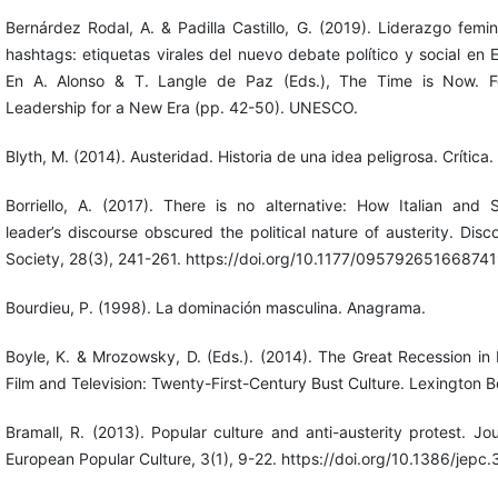
Bernárdez Rodal, A. & Padilla Castillo, G. (2019). Liderazgo femin
hashtags: etiquetas virales del nuevo debate político y social en 
En A. Alonso & T. Langle de Paz (Eds.), The Time is Now. Fe
Leadership for a New Era (pp. 42-50). UNESCO.
Blyth, M. (2014). Austeridad. Historia de una idea peligrosa. Crítica.
Borriello, A. (2017). There is no alternative: How Italian and 
leader’s discourse obscured the political nature of austerity. Disc
Society, 28(3), 241-261. https://doi.org/10.1177/09579265166874
Bourdieu, P. (1998). La dominación masculina. Anagrama.
Boyle, K. & Mrozowsky, D. (Eds.). (2014). The Great Recession in F
Film and Television: Twenty-First-Century Bust Culture. Lexington B
Bramall, R. (2013). Popular culture and anti-austerity protest. Jou
European Popular Culture, 3(1), 9-22. https://doi.org/10.1386/jepc.3