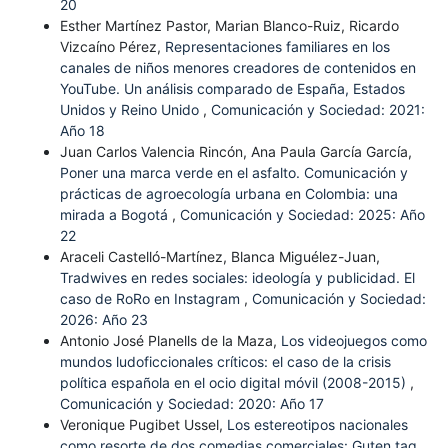
20
Esther Martínez Pastor, Marian Blanco-Ruiz, Ricardo
Vizcaíno Pérez,
Representaciones familiares en los
canales de niños menores creadores de contenidos en
YouTube. Un análisis comparado de España, Estados
Unidos y Reino Unido
,
Comunicación y Sociedad: 2021:
Año 18
Juan Carlos Valencia Rincón, Ana Paula García García,
Poner una marca verde en el asfalto. Comunicación y
prácticas de agroecología urbana en Colombia: una
mirada a Bogotá
,
Comunicación y Sociedad: 2025: Año
22
Araceli Castelló-Martínez, Blanca Miguélez-Juan,
Tradwives en redes sociales: ideología y publicidad. El
caso de RoRo en Instagram
,
Comunicación y Sociedad:
2026: Año 23
Antonio José Planells de la Maza,
Los videojuegos como
mundos ludoficcionales críticos: el caso de la crisis
política española en el ocio digital móvil (2008-2015)
,
Comunicación y Sociedad: 2020: Año 17
Veronique Pugibet Ussel,
Los estereotipos nacionales
como resorte de dos comedias comerciales: Guten tag,