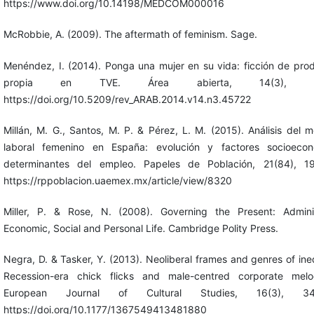
https://www.doi.org/10.14198/MEDCOM000016
McRobbie, A. (2009). The aftermath of feminism. Sage.
Menéndez, I. (2014). Ponga una mujer en su vida: ficción de pro
propia en TVE. Área abierta, 14(3), 61
https://doi.org/10.5209/rev_ARAB.2014.v14.n3.45722
Millán, M. G., Santos, M. P. & Pérez, L. M. (2015). Análisis del 
laboral femenino en España: evolución y factores socioecon
determinantes del empleo. Papeles de Población, 21(84), 19
https://rppoblacion.uaemex.mx/article/view/8320
Miller, P. & Rose, N. (2008). Governing the Present: Admini
Economic, Social and Personal Life. Cambridge Polity Press.
Negra, D. & Tasker, Y. (2013). Neoliberal frames and genres of ineq
Recession-era chick flicks and male-centred corporate melo
European Journal of Cultural Studies, 16(3), 344
https://doi.org/10.1177/1367549413481880