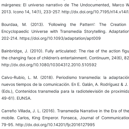
márgenes: El universo narrativo de The Undocumented, Marco Wi
2013. Icono 14, 14(1), 233-257. http://dx.doi.org/10.7195/ri14.v14i
Bourdaa, M. (2013). ‘Following the Pattern’: The Creation
Encyclopaedic Universe with Transmedia Storytelling. Adaptation
202-214. https://doi.org/10.1093/adaptation/apt009
Bainbridge, J. (2010). Fully articulated: The rise of the action fig
the changing face of children’s entertainment. Continuum, 24(6), 8
http://dx.doi.org/10.1080/10304312.2010.510592
Calvo-Rubio, L. M. (2018). Periodismo transmedia: la adaptació
nuevos tiempos de la comunicación. En E. Galán, A. Rodríguez & J.
(Eds.), Contenidos transmedia para la radiotelevisión de proximid
49-61). EUNSA.
Carreño Villada, J. L. (2016). Transmedia Narrative in the Era of th
mobile. Carlos, King Emperor. Fonseca, Journal of Communication
79-95. http://dx.doi.org/10.14201/fjc2016127995