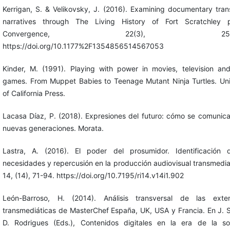
Kerrigan, S. & Velikovsky, J. (2016). Examining documentary tra
narratives through The Living History of Fort Scratchley pr
Convergence, 22(3), 250-2
https://doi.org/10.1177%2F1354856514567053
Kinder, M. (1991). Playing with power in movies, television an
games. From Muppet Babies to Teenage Mutant Ninja Turtles. Uni
of California Press.
Lacasa Díaz, P. (2018). Expresiones del futuro: cómo se comunica
nuevas generaciones. Morata.
Lastra, A. (2016). El poder del prosumidor. Identificación 
necesidades y repercusión en la producción audiovisual transmedia
14, (14), 71-94. https://doi.org/10.7195/ri14.v14i1.902
León-Barroso, H. (2014). Análisis transversal de las exten
transmediáticas de MasterChef España, UK, USA y Francia. En J. S
D. Rodrigues (Eds.), Contenidos digitales en la era de la s