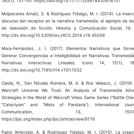
180(1), 131-147. https://doi.org/10.1177/1329878X20978707
Molpeceres Arnáiz, S. & Rodríguez Fidalgo, M. I. (2014). La inserc
discurso del receptor en la narrativa transmedia: el ejemplo de las
de televisión de ficción. Historia y Comunicación Social, 19,
http://dx.doi.org/10.5209/rev_HICS.2014.v19.45008
Mora-Fernández, J. I. (2017). Elementos Narrativos que Sirv
Generar Convergencias e Inteligibilidad en Narrativas Transmediá
Narrativas Interactivas Lineales. Icono 14, 15(1), 18
http://dx.doi.org/10.7195/ri14.v15i1.1032
Ojeda, N., San Nicolás Romera, M. A. & Ros Velasco, J. (2019).
Warcraft Universe We Trust: An Analysis of Transmedia Adver
Strategies in the World of Warcraft Video Game Series (“Battle Ches
“Cataclysm” and “Mists of Pandaria”). International Jour
Communication, 13, 1507-15
https://ijoc.org/index.php/ijoc/article/view/9179
Paíno Ambrosio, A. & Rodríguez Fidalgo, M. I. (2015). La creac