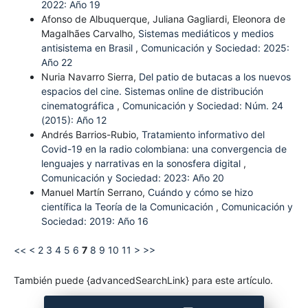
2022: Año 19
Afonso de Albuquerque, Juliana Gagliardi, Eleonora de
Magalhães Carvalho,
Sistemas mediáticos y medios
antisistema en Brasil
,
Comunicación y Sociedad: 2025:
Año 22
Nuria Navarro Sierra,
Del patio de butacas a los nuevos
espacios del cine. Sistemas online de distribución
cinematográfica
,
Comunicación y Sociedad: Núm. 24
(2015): Año 12
Andrés Barrios-Rubio,
Tratamiento informativo del
Covid-19 en la radio colombiana: una convergencia de
lenguajes y narrativas en la sonosfera digital
,
Comunicación y Sociedad: 2023: Año 20
Manuel Martín Serrano,
Cuándo y cómo se hizo
científica la Teoría de la Comunicación
,
Comunicación y
Sociedad: 2019: Año 16
<<
<
2
3
4
5
6
7
8
9
10
11
>
>>
También puede {advancedSearchLink} para este artículo.