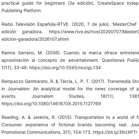
practical guide for beginners (2a edición). CreateSpace Inde
Publishing Platform.
Radio Televisión Española-RTVE. (2020, 7 de julio). ‘MasterChef 
edición ganadora. https://www.rtve.es/rtve/20200707/MasterC
edicion-ganadora/2026107.shtml
Ramos Serrano, M. (2006). Cuando la marca ofrece entretenim
aproximación al concepto de advertainment. Questiones Publici
1(11), 33-49. https://doi.org/10.5565/rev/qp.134
Rampazzo Gambarato, R. & Tárcia, L. P. T. (2017). Transmedia Str
in Journalism: An analytical model for the news coverage of 
events. Journalism Studies, 18(11), 1381-
https://doi.org/10.1080/1461670X.2015.1127769
Reading, A. & Jenkins, R. (2015). Transportation to a world of f
Consumer experience of fictional brands becoming real. Jour
Promotional Communications, 3(1), 154-173. https://bit.ly/3NzXPTr