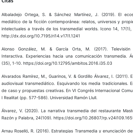
Citas
Albaladejo Ortega, S. & Sánchez Martínez, J. (2019). El eco
mediático de la ficción contemporánea: relatos, universos y prop
intelectuales a través de los transmedial worlds. Icono 14, 17(1),
http://dx.doi.org/10.7195/ri14.v17i1.1241
Alonso González, M. & García Orta, M. (2017). Televisión D
Interactiva. Experiencias hacia una comunicación transmedia. Á
(35), 1-10. https://doi.org/10.12795/ambitos.2016.i35.03
Alvarados Ramírez, M., Guarinos, V. & Gordillo Álvarez, I. (2011). E
audiovisual transmediático. Esquivando los media tradicionales. E
de caso y propuestas creativas. En VI Congrés Internacional Comu
I Realitat (pp. 577-586). Universidad Ramón Llull.
Álvarez, V. (2020). La narrativa transmedia del restaurante Mast
Razón y Palabra, 24(109). https://doi.org/10.26807/rp.v24i109.16
Arnau Roselló, R. (2016). Estrategias Transmedia y enunciación de