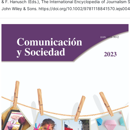
& F. Hanusch (Eds.), The International Encyclopedia of Journalism S
John Wiley & Sons. https://doi.org/10.1002/9781118841570.iejs00