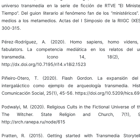
universo transmedia en la serie de ficción de RTVE “El Ministe
Tiempo”. Del guion literario al fenómeno fan de los “ministéricos”.
medios a los metamedios. Actas del I Simposio de la RIIGC (X
300-315.
Pérez-Rodríguez, A. (2020). Homo sapiens, homo videns
fabulators. La competencia mediática en los relatos del un
transmedia. Icono 14, 18(2), 16
http://dx.doi.org/10.7195/ri14.v18i2.1523
Piñeiro-Otero, T. (2020). Flash Gordon. La expansión del
intergaláctico como ejemplo de arqueología transmedia. Hist
Comunicación Social, 25(1), 45-56. https://doi.org/10.5209/hics.6
Podwalyi, M. (2020). Religious Cults in the Fictional Universe of 
The Witcher. State Religion and Church, 7(1), 91
http://srch.ranepa.ru/node/615
Pratten, R. (2015). Getting started with Transmedia Storytel