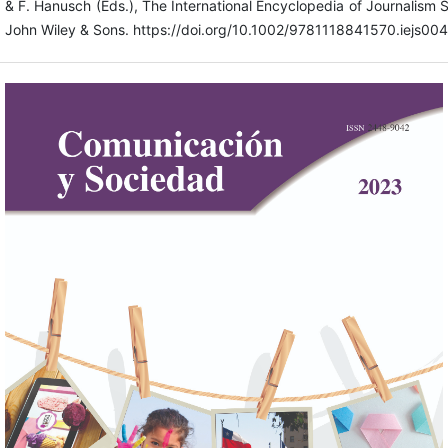
& F. Hanusch (Eds.), The International Encyclopedia of Journalism S
John Wiley & Sons. https://doi.org/10.1002/9781118841570.iejs00