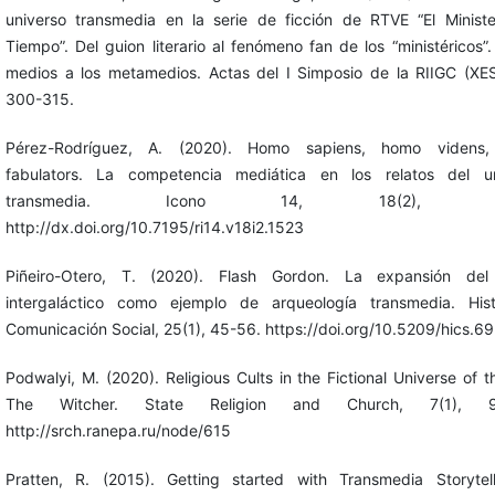
universo transmedia en la serie de ficción de RTVE “El Ministe
Tiempo”. Del guion literario al fenómeno fan de los “ministéricos”.
medios a los metamedios. Actas del I Simposio de la RIIGC (X
300-315.
Pérez-Rodríguez, A. (2020). Homo sapiens, homo videns
fabulators. La competencia mediática en los relatos del un
transmedia. Icono 14, 18(2), 16
http://dx.doi.org/10.7195/ri14.v18i2.1523
Piñeiro-Otero, T. (2020). Flash Gordon. La expansión del
intergaláctico como ejemplo de arqueología transmedia. Hist
Comunicación Social, 25(1), 45-56. https://doi.org/10.5209/hics.6
Podwalyi, M. (2020). Religious Cults in the Fictional Universe of 
The Witcher. State Religion and Church, 7(1), 91
http://srch.ranepa.ru/node/615
Pratten, R. (2015). Getting started with Transmedia Storytel