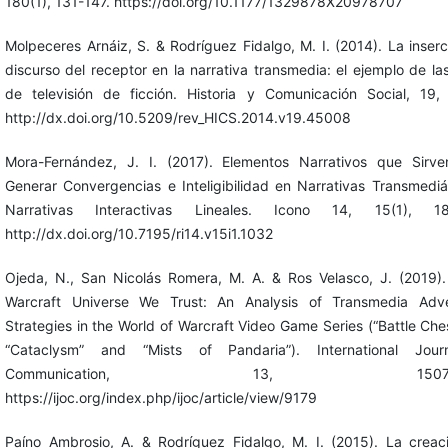
180(1), 131-147. https://doi.org/10.1177/1329878X20978707
Molpeceres Arnáiz, S. & Rodríguez Fidalgo, M. I. (2014). La inserc
discurso del receptor en la narrativa transmedia: el ejemplo de las
de televisión de ficción. Historia y Comunicación Social, 19,
http://dx.doi.org/10.5209/rev_HICS.2014.v19.45008
Mora-Fernández, J. I. (2017). Elementos Narrativos que Sirv
Generar Convergencias e Inteligibilidad en Narrativas Transmediá
Narrativas Interactivas Lineales. Icono 14, 15(1), 18
http://dx.doi.org/10.7195/ri14.v15i1.1032
Ojeda, N., San Nicolás Romera, M. A. & Ros Velasco, J. (2019).
Warcraft Universe We Trust: An Analysis of Transmedia Adver
Strategies in the World of Warcraft Video Game Series (“Battle Ches
“Cataclysm” and “Mists of Pandaria”). International Jour
Communication, 13, 1507-15
https://ijoc.org/index.php/ijoc/article/view/9179
Paíno Ambrosio, A. & Rodríguez Fidalgo, M. I. (2015). La creac