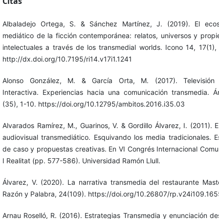
Citas
Albaladejo Ortega, S. & Sánchez Martínez, J. (2019). El eco
mediático de la ficción contemporánea: relatos, universos y prop
intelectuales a través de los transmedial worlds. Icono 14, 17(1),
http://dx.doi.org/10.7195/ri14.v17i1.1241
Alonso González, M. & García Orta, M. (2017). Televisión D
Interactiva. Experiencias hacia una comunicación transmedia. Á
(35), 1-10. https://doi.org/10.12795/ambitos.2016.i35.03
Alvarados Ramírez, M., Guarinos, V. & Gordillo Álvarez, I. (2011). E
audiovisual transmediático. Esquivando los media tradicionales. E
de caso y propuestas creativas. En VI Congrés Internacional Comu
I Realitat (pp. 577-586). Universidad Ramón Llull.
Álvarez, V. (2020). La narrativa transmedia del restaurante Mast
Razón y Palabra, 24(109). https://doi.org/10.26807/rp.v24i109.16
Arnau Roselló, R. (2016). Estrategias Transmedia y enunciación de