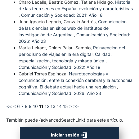
Charo Lacalle, Beatriz Gómez, Tatiana Hidalgo,
Historia
de las teen series en España: evolución y características
,
Comunicación y Sociedad: 2021: Año 18
Juan Ignacio Legaria, Gonzalo Andrés,
Comunicación
de las ciencias en sitios web de institutos de
investigación de Argentina
,
Comunicación y Sociedad:
2026: Año 23
Mariia Lekant, Dolors Palau-Sampio,
Reinvención del
periodismo de viajes en la era digital: Calidad,
especialización, tecnología y mirada única
,
Comunicación y Sociedad: 2022: Año 19
Gabriel Torres Espinoza,
Neurotecnologías y
comunicación: entre la conexión cerebral y la autonomía
cognitiva. El debate actual hacia una regulación
,
Comunicación y Sociedad: 2026: Año 23
<<
<
6
7
8
9
10
11
12
13
14
15
>
>>
También puede {advancedSearchLink} para este artículo.
Iniciar sesión