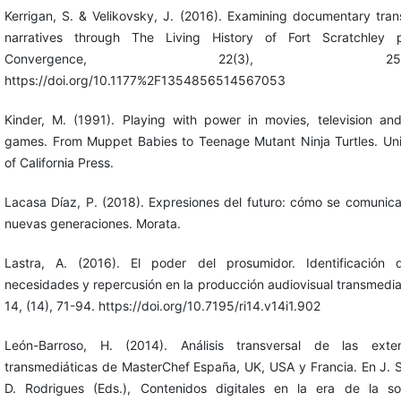
Kerrigan, S. & Velikovsky, J. (2016). Examining documentary tra
narratives through The Living History of Fort Scratchley pr
Convergence, 22(3), 250-2
https://doi.org/10.1177%2F1354856514567053
Kinder, M. (1991). Playing with power in movies, television an
games. From Muppet Babies to Teenage Mutant Ninja Turtles. Uni
of California Press.
Lacasa Díaz, P. (2018). Expresiones del futuro: cómo se comunica
nuevas generaciones. Morata.
Lastra, A. (2016). El poder del prosumidor. Identificación 
necesidades y repercusión en la producción audiovisual transmedia
14, (14), 71-94. https://doi.org/10.7195/ri14.v14i1.902
León-Barroso, H. (2014). Análisis transversal de las exten
transmediáticas de MasterChef España, UK, USA y Francia. En J. S
D. Rodrigues (Eds.), Contenidos digitales en la era de la s