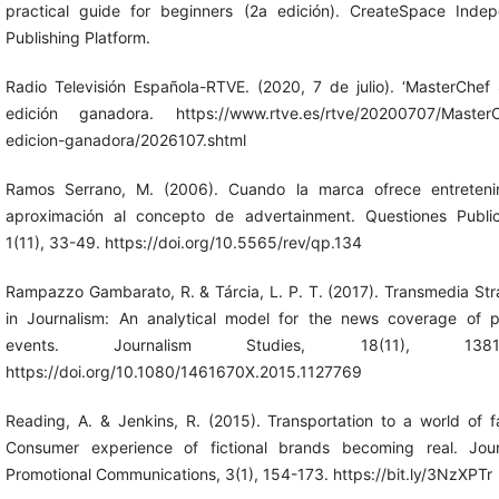
practical guide for beginners (2a edición). CreateSpace Inde
Publishing Platform.
Radio Televisión Española-RTVE. (2020, 7 de julio). ‘MasterChef 
edición ganadora. https://www.rtve.es/rtve/20200707/MasterC
edicion-ganadora/2026107.shtml
Ramos Serrano, M. (2006). Cuando la marca ofrece entretenim
aproximación al concepto de advertainment. Questiones Publici
1(11), 33-49. https://doi.org/10.5565/rev/qp.134
Rampazzo Gambarato, R. & Tárcia, L. P. T. (2017). Transmedia Str
in Journalism: An analytical model for the news coverage of 
events. Journalism Studies, 18(11), 1381-
https://doi.org/10.1080/1461670X.2015.1127769
Reading, A. & Jenkins, R. (2015). Transportation to a world of f
Consumer experience of fictional brands becoming real. Jour
Promotional Communications, 3(1), 154-173. https://bit.ly/3NzXPTr