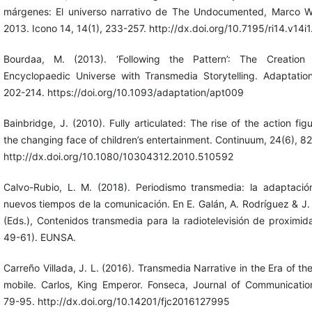
márgenes: El universo narrativo de The Undocumented, Marco Wi
2013. Icono 14, 14(1), 233-257. http://dx.doi.org/10.7195/ri14.v14i
Bourdaa, M. (2013). ‘Following the Pattern’: The Creation
Encyclopaedic Universe with Transmedia Storytelling. Adaptation
202-214. https://doi.org/10.1093/adaptation/apt009
Bainbridge, J. (2010). Fully articulated: The rise of the action fig
the changing face of children’s entertainment. Continuum, 24(6), 8
http://dx.doi.org/10.1080/10304312.2010.510592
Calvo-Rubio, L. M. (2018). Periodismo transmedia: la adaptació
nuevos tiempos de la comunicación. En E. Galán, A. Rodríguez & J.
(Eds.), Contenidos transmedia para la radiotelevisión de proximid
49-61). EUNSA.
Carreño Villada, J. L. (2016). Transmedia Narrative in the Era of th
mobile. Carlos, King Emperor. Fonseca, Journal of Communication
79-95. http://dx.doi.org/10.14201/fjc2016127995