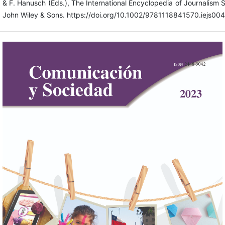
& F. Hanusch (Eds.), The International Encyclopedia of Journalism S
John Wiley & Sons. https://doi.org/10.1002/9781118841570.iejs00