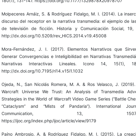
180(1), 131-147. https://doi.org/10.1177/1329878X20978707
Molpeceres Arnáiz, S. & Rodríguez Fidalgo, M. I. (2014). La inserc
discurso del receptor en la narrativa transmedia: el ejemplo de las
de televisión de ficción. Historia y Comunicación Social, 19,
http://dx.doi.org/10.5209/rev_HICS.2014.v19.45008
Mora-Fernández, J. I. (2017). Elementos Narrativos que Sirv
Generar Convergencias e Inteligibilidad en Narrativas Transmediá
Narrativas Interactivas Lineales. Icono 14, 15(1), 18
http://dx.doi.org/10.7195/ri14.v15i1.1032
Ojeda, N., San Nicolás Romera, M. A. & Ros Velasco, J. (2019).
Warcraft Universe We Trust: An Analysis of Transmedia Adver
Strategies in the World of Warcraft Video Game Series (“Battle Ches
“Cataclysm” and “Mists of Pandaria”). International Jour
Communication, 13, 1507-15
https://ijoc.org/index.php/ijoc/article/view/9179
Paíno Ambrosio, A. & Rodríguez Fidalgo, M. I. (2015). La creac