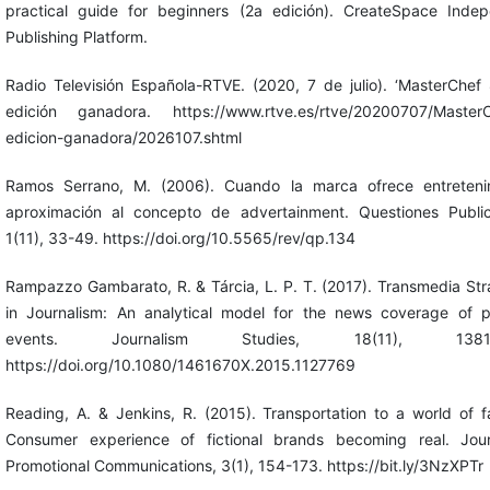
practical guide for beginners (2a edición). CreateSpace Inde
Publishing Platform.
Radio Televisión Española-RTVE. (2020, 7 de julio). ‘MasterChef 
edición ganadora. https://www.rtve.es/rtve/20200707/MasterC
edicion-ganadora/2026107.shtml
Ramos Serrano, M. (2006). Cuando la marca ofrece entretenim
aproximación al concepto de advertainment. Questiones Publici
1(11), 33-49. https://doi.org/10.5565/rev/qp.134
Rampazzo Gambarato, R. & Tárcia, L. P. T. (2017). Transmedia Str
in Journalism: An analytical model for the news coverage of 
events. Journalism Studies, 18(11), 1381-
https://doi.org/10.1080/1461670X.2015.1127769
Reading, A. & Jenkins, R. (2015). Transportation to a world of f
Consumer experience of fictional brands becoming real. Jour
Promotional Communications, 3(1), 154-173. https://bit.ly/3NzXPTr