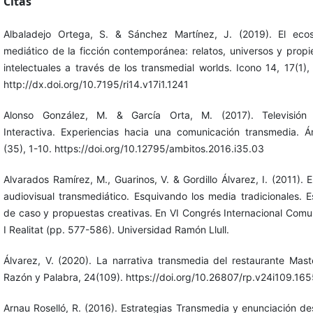
Citas
Albaladejo Ortega, S. & Sánchez Martínez, J. (2019). El eco
mediático de la ficción contemporánea: relatos, universos y prop
intelectuales a través de los transmedial worlds. Icono 14, 17(1),
http://dx.doi.org/10.7195/ri14.v17i1.1241
Alonso González, M. & García Orta, M. (2017). Televisión D
Interactiva. Experiencias hacia una comunicación transmedia. Á
(35), 1-10. https://doi.org/10.12795/ambitos.2016.i35.03
Alvarados Ramírez, M., Guarinos, V. & Gordillo Álvarez, I. (2011). E
audiovisual transmediático. Esquivando los media tradicionales. E
de caso y propuestas creativas. En VI Congrés Internacional Comu
I Realitat (pp. 577-586). Universidad Ramón Llull.
Álvarez, V. (2020). La narrativa transmedia del restaurante Mast
Razón y Palabra, 24(109). https://doi.org/10.26807/rp.v24i109.16
Arnau Roselló, R. (2016). Estrategias Transmedia y enunciación de