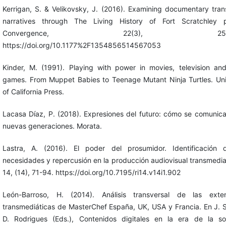
Kerrigan, S. & Velikovsky, J. (2016). Examining documentary tra
narratives through The Living History of Fort Scratchley pr
Convergence, 22(3), 250-2
https://doi.org/10.1177%2F1354856514567053
Kinder, M. (1991). Playing with power in movies, television an
games. From Muppet Babies to Teenage Mutant Ninja Turtles. Uni
of California Press.
Lacasa Díaz, P. (2018). Expresiones del futuro: cómo se comunica
nuevas generaciones. Morata.
Lastra, A. (2016). El poder del prosumidor. Identificación 
necesidades y repercusión en la producción audiovisual transmedia
14, (14), 71-94. https://doi.org/10.7195/ri14.v14i1.902
León-Barroso, H. (2014). Análisis transversal de las exten
transmediáticas de MasterChef España, UK, USA y Francia. En J. S
D. Rodrigues (Eds.), Contenidos digitales en la era de la s