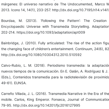
márgenes: El universo narrativo de The Undocumented, Marco Wi
2013. Icono 14, 14(1), 233-257. http://dx.doi.org/10.7195/ri14.v14i
Bourdaa, M. (2013). ‘Following the Pattern’: The Creation
Encyclopaedic Universe with Transmedia Storytelling. Adaptation
202-214. https://doi.org/10.1093/adaptation/apt009
Bainbridge, J. (2010). Fully articulated: The rise of the action fig
the changing face of children’s entertainment. Continuum, 24(6), 8
http://dx.doi.org/10.1080/10304312.2010.510592
Calvo-Rubio, L. M. (2018). Periodismo transmedia: la adaptació
nuevos tiempos de la comunicación. En E. Galán, A. Rodríguez & J.
(Eds.), Contenidos transmedia para la radiotelevisión de proximid
49-61). EUNSA.
Carreño Villada, J. L. (2016). Transmedia Narrative in the Era of th
mobile. Carlos, King Emperor. Fonseca, Journal of Communication
79-95. http://dx.doi.org/10.14201/fjc2016127995