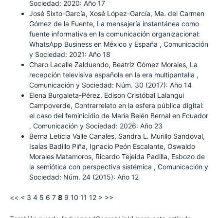
Sociedad: 2020: Año 17
José Sixto-García, Xosé López-García, Ma. del Carmen
Gómez de la Fuente,
La mensajería instantánea como
fuente informativa en la comunicación organizacional:
WhatsApp Business en México y España
,
Comunicación
y Sociedad: 2021: Año 18
Charo Lacalle Zalduendo, Beatriz Gómez Morales,
La
recepción televisiva española en la era multipantalla
,
Comunicación y Sociedad: Núm. 30 (2017): Año 14
Elena Burgaleta-Pérez, Edison Cristóbal Lalangui
Campoverde,
Contrarrelato en la esfera pública digital:
el caso del feminicidio de María Belén Bernal en Ecuador
,
Comunicación y Sociedad: 2026: Año 23
Berna Leticia Valle Canales, Sandra L. Murillo Sandoval,
Isaías Badillo Piña, Ignacio Peón Escalante, Oswaldo
Morales Matamoros, Ricardo Tejeida Padilla,
Esbozo de
la semiótica con perspectiva sistémica
,
Comunicación y
Sociedad: Núm. 24 (2015): Año 12
<<
<
3
4
5
6
7
8
9
10
11
12
>
>>