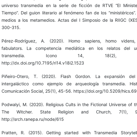
universo transmedia en la serie de ficción de RTVE “El Ministe
Tiempo”. Del guion literario al fenómeno fan de los “ministéricos”.
medios a los metamedios. Actas del I Simposio de la RIIGC (X
300-315.
Pérez-Rodríguez, A. (2020). Homo sapiens, homo videns
fabulators. La competencia mediática en los relatos del un
transmedia. Icono 14, 18(2), 16
http://dx.doi.org/10.7195/ri14.v18i2.1523
Piñeiro-Otero, T. (2020). Flash Gordon. La expansión del
intergaláctico como ejemplo de arqueología transmedia. Hist
Comunicación Social, 25(1), 45-56. https://doi.org/10.5209/hics.6
Podwalyi, M. (2020). Religious Cults in the Fictional Universe of 
The Witcher. State Religion and Church, 7(1), 91
http://srch.ranepa.ru/node/615
Pratten, R. (2015). Getting started with Transmedia Storytel