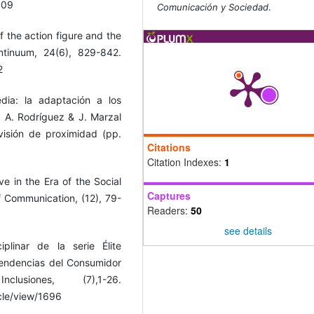
009
Comunicación y Sociedad
.
of the action figure and the
ntinuum, 24(6), 829-842.
2
dia: la adaptación a los
 A. Rodríguez & J. Marzal
visión de proximidad (pp.
Citations
Citation Indexes:
1
ve in the Era of the Social
Captures
f Communication, (12), 79-
Readers:
50
see details
ciplinar de la serie Élite
 Tendencias del Consumidor
siones, (7),1-26.
icle/view/1696