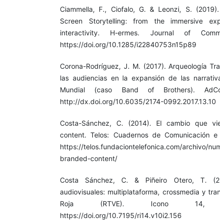
Ciammella, F., Ciofalo, G. & Leonzi, S. (2019).
Screen Storytelling: from the immersive exp
interactivity. H-ermes. Journal of Comm
https://doi.org/10.1285/i22840753n15p89
Corona-Rodríguez, J. M. (2017). Arqueología Tra
las audiencias en la expansión de las narrati
Mundial (caso Band of Brothers). AdCo
http://dx.doi.org/10.6035/2174-0992.2017.13.10
Costa-Sánchez, C. (2014). El cambio que vie
content. Telos: Cuadernos de Comunicación e 
https://telos.fundaciontelefonica.com/archivo/n
branded-content/
Costa Sánchez, C. & Piñeiro Otero, T. (20
audiovisuales: multiplataforma, crossmedia y tra
Roja (RTVE). Icono 14, 1
https://doi.org/10.7195/ri14.v10i2.156