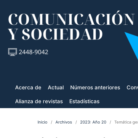
Acerca de
Actual
Números anteriores
Conv
Alianza de revistas
Estadísticas
Inicio
/
Archivos
/
2023: Año 20
/
Temática ge