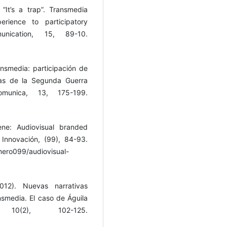
 “It’s a trap”. Transmedia
erience to participatory
unication, 15, 89-10.
nsmedia: participación de
vas de la Segunda Guerra
munica, 13, 175-199.
ne: Audiovisual branded
Innovación, (99), 84-93.
umero099/audiovisual-
12). Nuevas narrativas
nsmedia. El caso de Águila
0(2), 102-125.