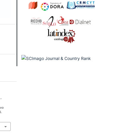
a-
ivo
6.