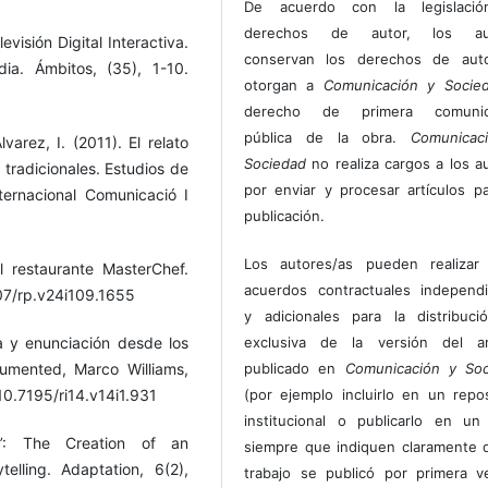
De acuerdo con la legislaci
derechos de autor, los au
visión Digital Interactiva.
conservan los derechos de auto
ia. Ámbitos, (35), 1-10.
otorgan a
Comunicación y Socie
derecho de primera comunic
pública de la obra.
Comunicac
varez, I. (2011). El relato
Sociedad
no realiza cargos a los a
 tradicionales. Estudios de
por enviar y procesar artículos p
ternacional Comunicació I
publicación.
Los autores/as pueden realizar 
l restaurante MasterChef.
acuerdos contractuales independ
807/rp.v24i109.1655
y adicionales para la distribuc
exclusiva de la versión del art
a y enunciación desde los
publicado en
Comunicación y Soc
umented, Marco Williams,
(por ejemplo incluirlo en un repos
/10.7195/ri14.v14i1.931
institucional o publicarlo en un 
n’: The Creation of an
siempre que indiquen claramente 
elling. Adaptation, 6(2),
trabajo se publicó por primera 