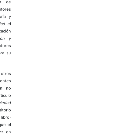
ón de
tores
ría y
dad
el
ación
ión y
utores
ara su
otros
ientes
ión no
ículo
iedad
itorio
libro)
que el
vez en