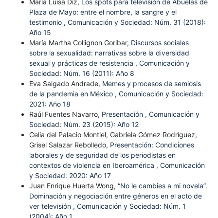
María Luisa Diz,
Los spots para televisión de Abuelas de
Plaza de Mayo: entre el nombre, la sangre y el
testimonio
,
Comunicación y Sociedad: Núm. 31 (2018):
Año 15
María Martha Collignon Goribar,
Discursos sociales
sobre la sexualidad: narrativas sobre la diversidad
sexual y prácticas de resistencia
,
Comunicación y
Sociedad: Núm. 16 (2011): Año 8
Eva Salgado Andrade,
Memes y procesos de semiosis
de la pandemia en México
,
Comunicación y Sociedad:
2021: Año 18
Raúl Fuentes Navarro,
Presentación
,
Comunicación y
Sociedad: Núm. 23 (2015): Año 12
Celia del Palacio Montiel, Gabriela Gómez Rodríguez,
Grisel Salazar Rebolledo,
Presentación: Condiciones
laborales y de seguridad de los periodistas en
contextos de violencia en Iberoamérica
,
Comunicación
y Sociedad: 2020: Año 17
Juan Enrique Huerta Wong,
“No le cambies a mi novela”.
Dominación y negociación entre géneros en el acto de
ver televisión
,
Comunicación y Sociedad: Núm. 1
(2004): Año 1