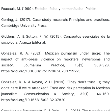
Foucault, M. (1999). Estética, ética y hermenéutica. Paidós.
Gerring, J. (2017). Case study research: Principles and practices.
Cambridge University Press.
Giddens, A. & Sutton, P. W. (2015). Conceptos esenciales de la
sociología. Alianza Editorial.
González, R. A. (2021). Mexican journalism under siege: The
impact of anti-press violence on reporters, newsrooms and
society. Journalism Practice, 15(3), 308-328.
https://doi.org/10.1080/17512786.2020.1729225
González, R. A. & Reyna, V. H. (2019). “They don’t trust us; they
don’t care if we’re attacked”: Trust and risk perception in Mexican
journalism. Communication & Society, 32(1), 146-160.
https://doi.org/10.15581/003.32.37820
González de Bustamante, C. & Relly, J. E. (2016). The practice and