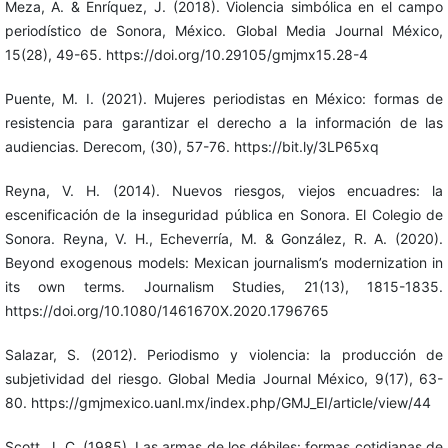
Meza, A. & Enríquez, J. (2018). Violencia simbólica en el campo
periodístico de Sonora, México. Global Media Journal México,
15(28), 49-65. https://doi.org/10.29105/gmjmx15.28-4
Puente, M. I. (2021). Mujeres periodistas en México: formas de
resistencia para garantizar el derecho a la información de las
audiencias. Derecom, (30), 57-76. https://bit.ly/3LP65xq
Reyna, V. H. (2014). Nuevos riesgos, viejos encuadres: la
escenificación de la inseguridad pública en Sonora. El Colegio de
Sonora. Reyna, V. H., Echeverría, M. & González, R. A. (2020).
Beyond exogenous models: Mexican journalism’s modernization in
its own terms. Journalism Studies, 21(13), 1815-1835.
https://doi.org/10.1080/1461670X.2020.1796765
Salazar, S. (2012). Periodismo y violencia: la producción de
subjetividad del riesgo. Global Media Journal México, 9(17), 63-
80. https://gmjmexico.uanl.mx/index.php/GMJ_EI/article/view/44
Scott, J. C. (1985). Las armas de los débiles: formas cotidianas de