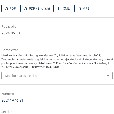
PDF
PDF (English)
XML
MP3
Publicado
2024-12-11
Cómo citar
Martínez Martínez, B., Rodríguez-Martelo, T., & Valderrama Santomé, M. (2024).
Tendencias actuales en la adquisición de largometrajes de ficción independiente y autoral
por las principales cadenas y plataformas VoD en España.
Comunicación Y Sociedad
, 1–
26. https://doi.org/10.32870/cys.v2024.8669
Más formatos de cita
Número
2024: Año 21
Sección