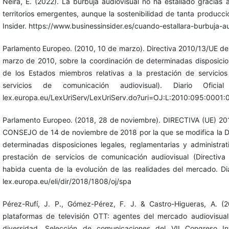
Neira, E. (2022). La burbuja audiovisual no ha estallado gracias 
territorios emergentes, aunque la sostenibilidad de tanta produc
Insider. https://www.businessinsider.es/cuando-estallara-burbuja-
Parlamento Europeo. (2010, 10 de marzo). Directiva 2010/13/UE de
marzo de 2010, sobre la coordinación de determinadas disposicion
de los Estados miembros relativas a la prestación de servicios
servicios de comunicación audiovisual). Diario Ofici
lex.europa.eu/LexUriServ/LexUriServ.do?uri=OJ:L:2010:095:0001
Parlamento Europeo. (2018, 28 de noviembre). DIRECTIVA (UE
CONSEJO de 14 de noviembre de 2018 por la que se modifica la Di
determinadas disposiciones legales, reglamentarias y administrat
prestación de servicios de comunicación audiovisual (Directiva
habida cuenta de la evolución de las realidades del mercado. Diar
lex.europa.eu/eli/dir/2018/1808/oj/spa
Pérez-Rufí, J. P., Gómez-Pérez, F. J. & Castro-Higueras, A. 
plataformas de televisión OTT: agentes del mercado audiovisual
diversidad. Selección de comunicaciones del VII Congreso In