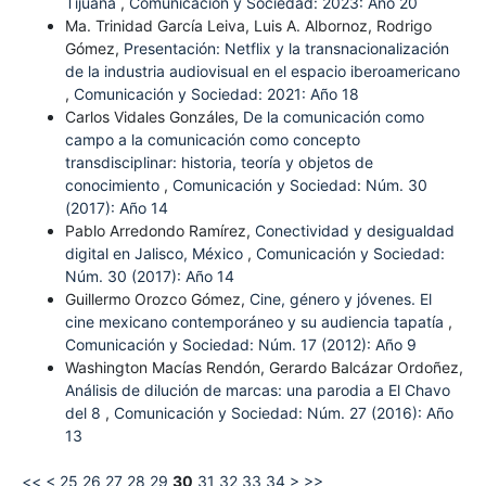
Tijuana
,
Comunicación y Sociedad: 2023: Año 20
Ma. Trinidad García Leiva, Luis A. Albornoz, Rodrigo
Gómez,
Presentación: Netflix y la transnacionalización
de la industria audiovisual en el espacio iberoamericano
,
Comunicación y Sociedad: 2021: Año 18
Carlos Vidales Gonzáles,
De la comunicación como
campo a la comunicación como concepto
transdisciplinar: historia, teoría y objetos de
conocimiento
,
Comunicación y Sociedad: Núm. 30
(2017): Año 14
Pablo Arredondo Ramírez,
Conectividad y desigualdad
digital en Jalisco, México
,
Comunicación y Sociedad:
Núm. 30 (2017): Año 14
Guillermo Orozco Gómez,
Cine, género y jóvenes. El
cine mexicano contemporáneo y su audiencia tapatía
,
Comunicación y Sociedad: Núm. 17 (2012): Año 9
Washington Macías Rendón, Gerardo Balcázar Ordoñez,
Análisis de dilución de marcas: una parodia a El Chavo
del 8
,
Comunicación y Sociedad: Núm. 27 (2016): Año
13
<<
<
25
26
27
28
29
30
31
32
33
34
>
>>