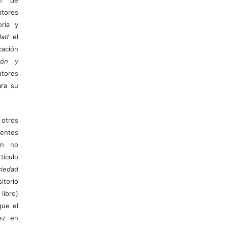
tores
ría y
dad
el
ación
ión y
utores
ara su
otros
ientes
ión no
ículo
iedad
itorio
libro)
que el
vez en