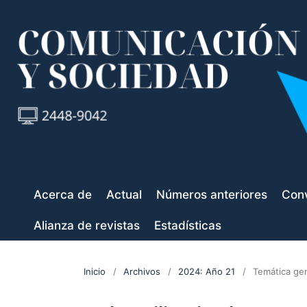
Acerca de
Actual
Números anteriores
Conv
Alianza de revistas
Estadísticas
Inicio
/
Archivos
/
2024: Año 21
/
Temática ge