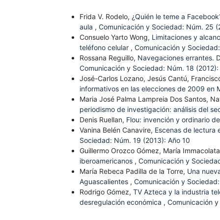
Frida V. Rodelo,
¿Quién le teme a Facebook?
aula
,
Comunicación y Sociedad: Núm. 25 (
Consuelo Yarto Wong,
Limitaciones y alcan
teléfono celular
,
Comunicación y Sociedad:
Rossana Reguillo,
Navegaciones errantes. D
Comunicación y Sociedad: Núm. 18 (2012):
José-Carlos Lozano, Jesús Cantú, Francisco
informativos en las elecciones de 2009 en
Maria José Palma Lampreia Dos Santos, 
periodismo de investigación: análisis del s
Denis Ruellan,
Flou: invención y ordinario d
Vanina Belén Canavire,
Escenas de lectura e
Sociedad: Núm. 19 (2013): Año 10
Guillermo Orozco Gómez, María Immacolata
iberoamericanos
,
Comunicación y Sociedad
María Rebeca Padilla de la Torre,
Una nueva 
Aguascalientes
,
Comunicación y Sociedad:
Rodrigo Gómez,
TV Azteca y la industria t
desregulación económica
,
Comunicación y 