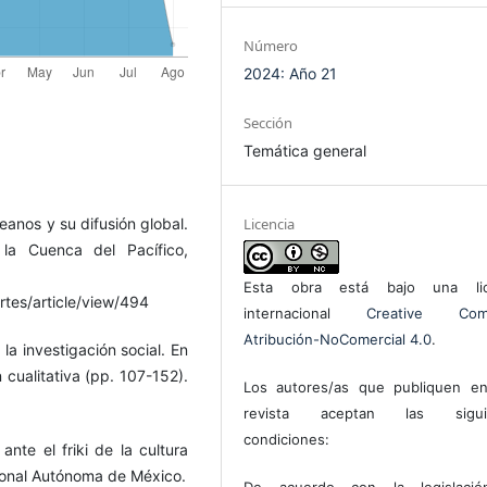
Número
2024: Año 21
Sección
Temática general
Licencia
eanos y su difusión global.
la Cuenca del Pacífico,
Esta obra está bajo una lic
rtes/article/view/494
internacional
Creative Com
Atribución-NoComercial 4.0
.
la investigación social. En
n cualitativa (pp. 107-152).
Los autores/as que publiquen en
revista aceptan las sigui
condiciones:
ante el friki de la cultura
ional Autónoma de México.
De acuerdo con la legislaci