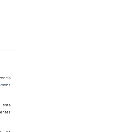
encia
mons
 esta
entes
ón de