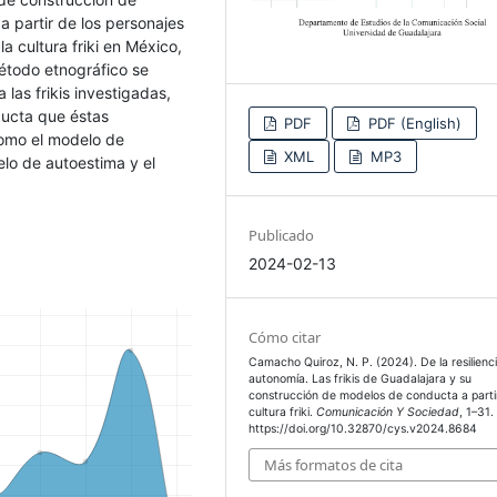
a partir de los personajes
a cultura friki en México,
étodo etnográfico se
 las frikis investigadas,
ducta que éstas
PDF
PDF (English)
como el modelo de
XML
MP3
elo de autoestima y el
Publicado
2024-02-13
Cómo citar
Camacho Quiroz, N. P. (2024). De la resilienci
autonomía. Las frikis de Guadalajara y su
construcción de modelos de conducta a partir
cultura friki.
Comunicación Y Sociedad
, 1–31.
https://doi.org/10.32870/cys.v2024.8684
Más formatos de cita