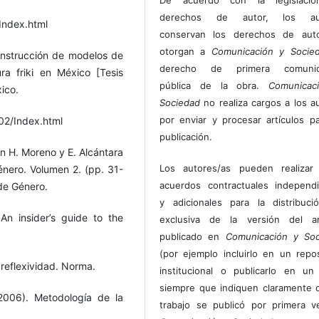
derechos de autor, los au
Index.html
conservan los derechos de auto
otorgan a
Comunicación y Socie
onstrucción de modelos de
derecho de primera comunic
ra friki en México [Tesis
pública de la obra.
Comunicac
ico.
Sociedad
no realiza cargos a los a
por enviar y procesar artículos p
02/Index.html
publicación.
n H. Moreno y E. Alcántara
Los autores/as pueden realizar 
énero. Volumen 2. (pp. 31-
acuerdos contractuales independ
de Género.
y adicionales para la distribuc
An insider’s guide to the
exclusiva de la versión del art
publicado en
Comunicación y Soc
(por ejemplo incluirlo en un repos
 reflexividad. Norma.
institucional o publicarlo en un 
siempre que indiquen claramente 
2006). Metodología de la
trabajo se publicó por primera 