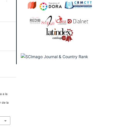
a a la
 de la