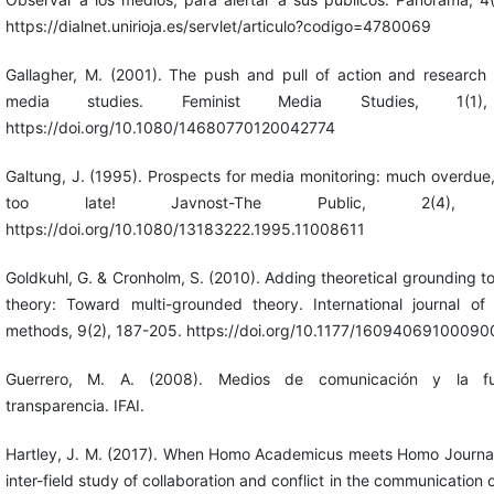
https://dialnet.unirioja.es/servlet/articulo?codigo=4780069
Gallagher, M. (2001). The push and pull of action and research i
media studies. Feminist Media Studies, 1(1),
https://doi.org/10.1080/14680770120042774
Galtung, J. (1995). Prospects for media monitoring: much overdue
too late! Javnost-The Public, 2(4), 9
https://doi.org/10.1080/13183222.1995.11008611
Goldkuhl, G. & Cronholm, S. (2010). Adding theoretical grounding 
theory: Toward multi-grounded theory. International journal of q
methods, 9(2), 187-205. https://doi.org/10.1177/1609406910009
Guerrero, M. A. (2008). Medios de comunicación y la f
transparencia. IFAI.
Hartley, J. M. (2017). When Homo Academicus meets Homo Journali
inter-field study of collaboration and conflict in the communication o