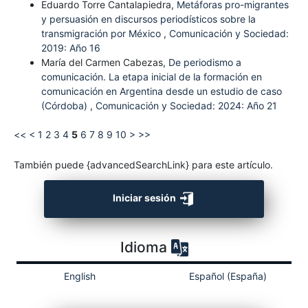
Eduardo Torre Cantalapiedra,
Metáforas pro-migrantes
y persuasión en discursos periodísticos sobre la
transmigración por México
,
Comunicación y Sociedad:
2019: Año 16
María del Carmen Cabezas,
De periodismo a
comunicación. La etapa inicial de la formación en
comunicación en Argentina desde un estudio de caso
(Córdoba)
,
Comunicación y Sociedad: 2024: Año 21
<<
<
1
2
3
4
5
6
7
8
9
10
>
>>
También puede {advancedSearchLink} para este artículo.
Iniciar sesión
Idioma
English
Español (España)