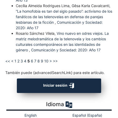
Año 13
Cecília Almeida Rodrigues Lima, Gêsa Karla Cavalcanti,
“La homofobia es tan del siglo pasado”: activismo de los
fanáticos de las telenovelas en defensa de parejas
lesbianas de la ficción
,
Comunicación y Sociedad:
2020: Año 17
Rosario Sánchez Vilela,
Vino nuevo en odres viejos. La
matriz melodramática de la telenovela y los cambios
culturales contemporáneos en las identidades de
género
,
Comunicación y Sociedad: 2020: Año 17
<<
<
1
2
3
4
5
6
7
8
9
10
>
>>
También puede {advancedSearchLink} para este artículo.
Iniciar sesión
Idioma
English
Español (España)