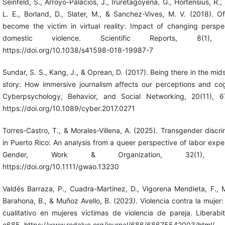
Seinfeld, S., Arroyo-Palacios, J., Iruretagoyena, G., Hortensius, R.,
L. E., Borland, D., Slater, M., & Sanchez-Vives, M. V. (2018). O
become the victim in virtual reality: Impact of changing perspe
domestic violence. Scientific Reports, 8(1),
https://doi.org/10.1038/s41598-018-19987-7
Sundar, S. S., Kang, J., & Oprean, D. (2017). Being there in the mids
story: How immersive journalism affects our perceptions and cog
Cyberpsychology, Behavior, and Social Networking, 20(11), 6
https://doi.org/10.1089/cyber.2017.0271
Torres-Castro, T., & Morales-Villena, A. (2025). Transgender discri
in Puerto Rico: An analysis from a queer perspective of labor expe
Gender, Work & Organization, 32(1), 4
https://doi.org/10.1111/gwao.13230
Valdés Barraza, P., Cuadra-Martínez, D., Vigorena Mendieta, F., 
Barahona, B., & Muñoz Avello, B. (2023). Violencia contra la mujer:
cualitativo en mujeres víctimas de violencia de pareja. Liberabit
e685. https://www.redalyc.org/journal/686/68675542003/html/