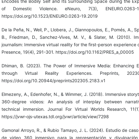
Encodes the Bodily Self and Its Surrounding Space during the Ex
of Domestic Violence. eNeuro, 7(3), ENEURO.0263-19
https://doi.org/10.1523/ENEURO.0263-19.2019
De la Peña, N., Weil, P., Llobera, J., Giannopoulos, E., Pomés, A., S
B., Friedman, D., Sanchez-Vives, M. V., & Slater, M. (2010). I
journalism: Immersive virtual reality for the first-person experience 
Presence, 19(4), 291-301. https://doi.org/10.1162/PRES_a_00005
Dhiman, B. (2023). The Power of Immersive Media: Enhancing 
through Virtual Reality Experiences. Preprints, 20230
https://doi.org/10.20944/preprints202305.2183.v1
Elmezeny, A., Edenhofer, N., & Wimmer, J. (2018). Immersive storyte
360-degree videos: An analysis of interplay between narrat
technical immersion. Journal For Virtual Worlds Research, 11(1
https://jvwr-ojs-utexas.tdl.org/jvwr/article/view/7298
Gamonal Arroyo, R., & Rubio Tamayo, J. L. (2024). Estudio de caso
de video 360 inmersivo para la representación y divulgación