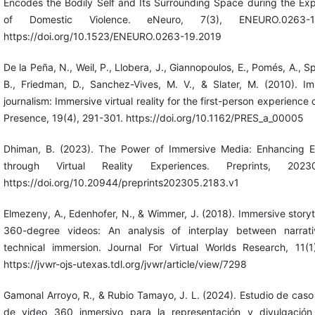
Encodes the Bodily Self and Its Surrounding Space during the Ex
of Domestic Violence. eNeuro, 7(3), ENEURO.0263-19
https://doi.org/10.1523/ENEURO.0263-19.2019
De la Peña, N., Weil, P., Llobera, J., Giannopoulos, E., Pomés, A., S
B., Friedman, D., Sanchez-Vives, M. V., & Slater, M. (2010). I
journalism: Immersive virtual reality for the first-person experience 
Presence, 19(4), 291-301. https://doi.org/10.1162/PRES_a_00005
Dhiman, B. (2023). The Power of Immersive Media: Enhancing 
through Virtual Reality Experiences. Preprints, 20230
https://doi.org/10.20944/preprints202305.2183.v1
Elmezeny, A., Edenhofer, N., & Wimmer, J. (2018). Immersive storyte
360-degree videos: An analysis of interplay between narrat
technical immersion. Journal For Virtual Worlds Research, 11(1
https://jvwr-ojs-utexas.tdl.org/jvwr/article/view/7298
Gamonal Arroyo, R., & Rubio Tamayo, J. L. (2024). Estudio de caso
de video 360 inmersivo para la representación y divulgación