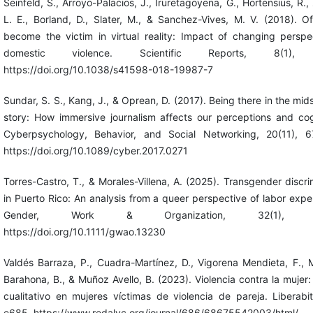
Seinfeld, S., Arroyo-Palacios, J., Iruretagoyena, G., Hortensius, R.,
L. E., Borland, D., Slater, M., & Sanchez-Vives, M. V. (2018). O
become the victim in virtual reality: Impact of changing perspe
domestic violence. Scientific Reports, 8(1),
https://doi.org/10.1038/s41598-018-19987-7
Sundar, S. S., Kang, J., & Oprean, D. (2017). Being there in the mids
story: How immersive journalism affects our perceptions and cog
Cyberpsychology, Behavior, and Social Networking, 20(11), 6
https://doi.org/10.1089/cyber.2017.0271
Torres-Castro, T., & Morales-Villena, A. (2025). Transgender discri
in Puerto Rico: An analysis from a queer perspective of labor expe
Gender, Work & Organization, 32(1), 4
https://doi.org/10.1111/gwao.13230
Valdés Barraza, P., Cuadra-Martínez, D., Vigorena Mendieta, F., 
Barahona, B., & Muñoz Avello, B. (2023). Violencia contra la mujer:
cualitativo en mujeres víctimas de violencia de pareja. Liberabit
e685. https://www.redalyc.org/journal/686/68675542003/html/