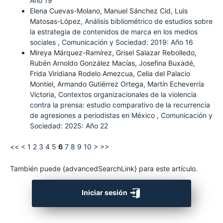
Año 19
Elena Cuevas-Molano, Manuel Sánchez Cid, Luis
Matosas-López,
Análisis bibliométrico de estudios sobre
la estrategia de contenidos de marca en los medios
sociales
,
Comunicación y Sociedad: 2019: Año 16
Mireya Márquez-Ramírez, Grisel Salazar Rebolledo,
Rubén Arnoldo González Macías, Josefina Buxadé,
Frida Viridiana Rodelo Amezcua, Celia del Palacio
Montiel, Armando Gutiérrez Ortega, Martín Echeverría
Victoria,
Contextos organizacionales de la violencia
contra la prensa: estudio comparativo de la recurrencia
de agresiones a periodistas en México
,
Comunicación y
Sociedad: 2025: Año 22
<<
<
1
2
3
4
5
6
7
8
9
10
>
>>
También puede {advancedSearchLink} para este artículo.
Iniciar sesión