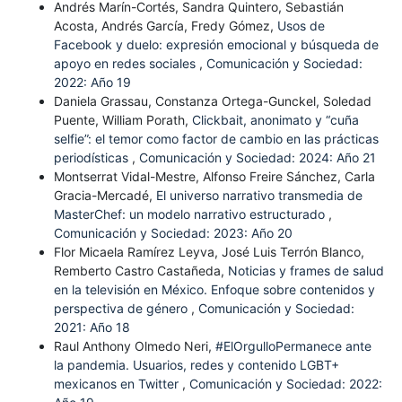
Andrés Marín-Cortés, Sandra Quintero, Sebastián
Acosta, Andrés García, Fredy Gómez,
Usos de
Facebook y duelo: expresión emocional y búsqueda de
apoyo en redes sociales
,
Comunicación y Sociedad:
2022: Año 19
Daniela Grassau, Constanza Ortega-Gunckel, Soledad
Puente, William Porath,
Clickbait, anonimato y “cuña
selfie”: el temor como factor de cambio en las prácticas
periodísticas
,
Comunicación y Sociedad: 2024: Año 21
Montserrat Vidal-Mestre, Alfonso Freire Sánchez, Carla
Gracia-Mercadé,
El universo narrativo transmedia de
MasterChef: un modelo narrativo estructurado
,
Comunicación y Sociedad: 2023: Año 20
Flor Micaela Ramírez Leyva, José Luis Terrón Blanco,
Remberto Castro Castañeda,
Noticias y frames de salud
en la televisión en México. Enfoque sobre contenidos y
perspectiva de género
,
Comunicación y Sociedad:
2021: Año 18
Raul Anthony Olmedo Neri,
#ElOrgulloPermanece ante
la pandemia. Usuarios, redes y contenido LGBT+
mexicanos en Twitter
,
Comunicación y Sociedad: 2022: