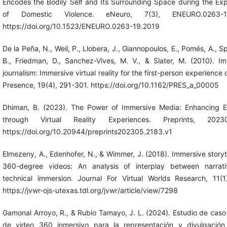
Encodes the Bodily Self and Its Surrounding Space during the Ex
of Domestic Violence. eNeuro, 7(3), ENEURO.0263-19
https://doi.org/10.1523/ENEURO.0263-19.2019
De la Peña, N., Weil, P., Llobera, J., Giannopoulos, E., Pomés, A., S
B., Friedman, D., Sanchez-Vives, M. V., & Slater, M. (2010). I
journalism: Immersive virtual reality for the first-person experience 
Presence, 19(4), 291-301. https://doi.org/10.1162/PRES_a_00005
Dhiman, B. (2023). The Power of Immersive Media: Enhancing 
through Virtual Reality Experiences. Preprints, 20230
https://doi.org/10.20944/preprints202305.2183.v1
Elmezeny, A., Edenhofer, N., & Wimmer, J. (2018). Immersive storyte
360-degree videos: An analysis of interplay between narrat
technical immersion. Journal For Virtual Worlds Research, 11(1
https://jvwr-ojs-utexas.tdl.org/jvwr/article/view/7298
Gamonal Arroyo, R., & Rubio Tamayo, J. L. (2024). Estudio de caso
de video 360 inmersivo para la representación y divulgación