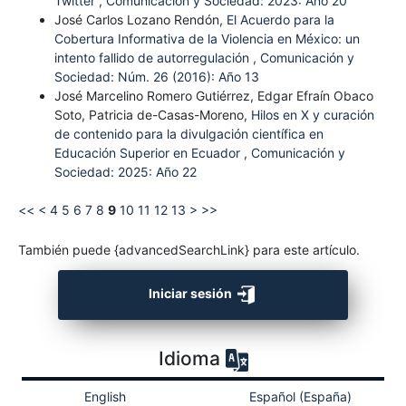
Twitter
,
Comunicación y Sociedad: 2023: Año 20
José Carlos Lozano Rendón,
El Acuerdo para la
Cobertura Informativa de la Violencia en México: un
intento fallido de autorregulación
,
Comunicación y
Sociedad: Núm. 26 (2016): Año 13
José Marcelino Romero Gutiérrez, Edgar Efraín Obaco
Soto, Patricia de-Casas-Moreno,
Hilos en X y curación
de contenido para la divulgación científica en
Educación Superior en Ecuador
,
Comunicación y
Sociedad: 2025: Año 22
<<
<
4
5
6
7
8
9
10
11
12
13
>
>>
También puede {advancedSearchLink} para este artículo.
Iniciar sesión
Idioma
English
Español (España)