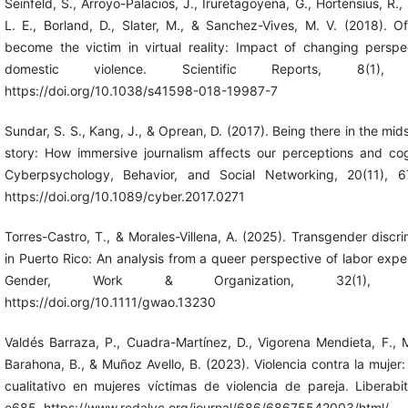
Seinfeld, S., Arroyo-Palacios, J., Iruretagoyena, G., Hortensius, R.,
L. E., Borland, D., Slater, M., & Sanchez-Vives, M. V. (2018). O
become the victim in virtual reality: Impact of changing perspe
domestic violence. Scientific Reports, 8(1),
https://doi.org/10.1038/s41598-018-19987-7
Sundar, S. S., Kang, J., & Oprean, D. (2017). Being there in the mids
story: How immersive journalism affects our perceptions and cog
Cyberpsychology, Behavior, and Social Networking, 20(11), 6
https://doi.org/10.1089/cyber.2017.0271
Torres-Castro, T., & Morales-Villena, A. (2025). Transgender discri
in Puerto Rico: An analysis from a queer perspective of labor expe
Gender, Work & Organization, 32(1), 4
https://doi.org/10.1111/gwao.13230
Valdés Barraza, P., Cuadra-Martínez, D., Vigorena Mendieta, F., 
Barahona, B., & Muñoz Avello, B. (2023). Violencia contra la mujer:
cualitativo en mujeres víctimas de violencia de pareja. Liberabit
e685. https://www.redalyc.org/journal/686/68675542003/html/