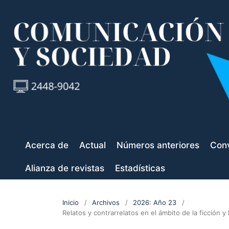
Acerca de
Actual
Números anteriores
Conv
Alianza de revistas
Estadísticas
Inicio
/
Archivos
/
2026: Año 23
/
Relatos y contrarrelatos en el ámbito de la ficción 