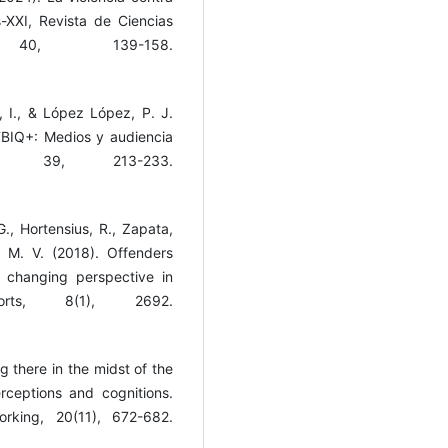
s-XXI, Revista de Ciencias
40, 139-158.
, I., & López López, P. J.
TBIQ+: Medios y audiencia
l, 39, 213-233.
G., Hortensius, R., Zapata,
, M. V. (2018). Offenders
f changing perspective in
ports, 8(1), 2692.
g there in the midst of the
rceptions and cognitions.
rking, 20(11), 672-682.