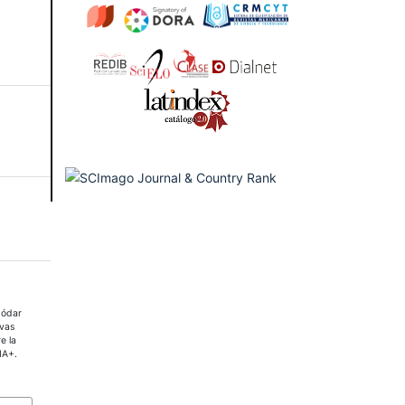
Jódar
ivas
e la
IA+.