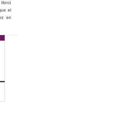
libro)
que el
vez en