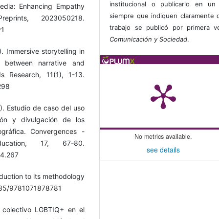
institucional o publicarlo en un 
edia: Enhancing Empathy
siempre que indiquen claramente 
reprints, 2023050218.
trabajo se publicó por primera 
v1
Comunicación y Sociedad
.
. Immersive storytelling in
y between narrative and
ds Research, 11(1), 1-13.
7298
). Estudio de caso del uso
ón y divulgación de los
ográfica. Convergences -
No metrics available.
cation, 17, 67-80.
see details
34.267
oduction to its methodology
.4135/9781071878781
 colectivo LGBTIQ+ en el