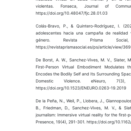
violentas. Fonseca, Journal of Commun
https://doi.org/10.48047/fjc.28.01.03
Colás-Bravo, P., & Quintero-Rodríguez, I. (20
adolescentes hacia una campaña de realidad vi
género. Revista Prisma Social
https://revistaprismasocial.es/ps/article/view/3
De Borst, A. W., Sanchez-Vives, M. V., Slater, M
First-Person Virtual Embodiment Modulates t
Encodes the Bodily Self and Its Surrounding Spac
Domestic Violence. eNeuro, 7(3), E
https://doi.org/10.1523/ENEURO.0263-19.2019
De la Peña, N., Weil, P., Llobera, J., Giannopoulo
B., Friedman, D., Sanchez-Vives, M. V., & Sla
journalism: Immersive virtual reality for the firs
Presence, 19(4), 291-301. https://doi.org/10.11