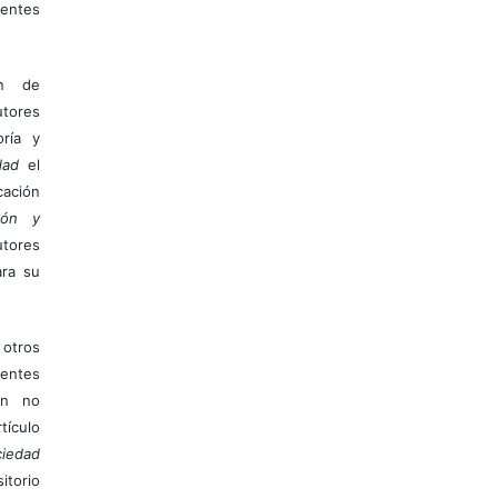
entes
ón de
tores
ría y
dad
el
ación
ión y
utores
ara su
otros
ientes
ión no
ículo
iedad
itorio