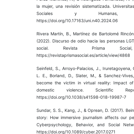
la mujer, una revisión sistematizada. Universita
Sociales y Humanas, 
https://doi.org/10.17163/uni.n40.2024.06
Rivera Martín, B., Martínez de Bartolomé Rincón
(2022). Discurso de odio hacia las personas LG
social. Revista Prisma Socia
https://revistaprismasocial.es/article/view/4868
Seinfeld, S., Arroyo-Palacios, J., Iruretagoyena, 
L. E., Borland, D., Slater, M., & Sanchez-Vives
become the victim in virtual reality: Impact o
domestic violence. Scientific Re
https://doi.org/10.1038/s41598-018-19987-7
Sundar, S. S., Kang, J., & Oprean, D. (2017). Bein
story: How immersive journalism affects our pe
Cyberpsychology, Behavior, and Social Netwo
https://doi.org/10.1089/cyber.2017.0271