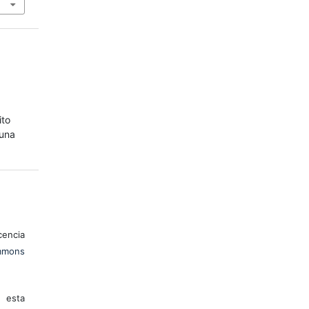
ito
 una
encia
mons
 esta