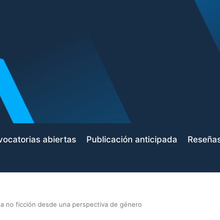
ocatorias abiertas
Publicación anticipada
Reseña
y la no ficción desde una perspectiva de género