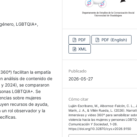
e género, LGBTQIA+,
PDF
PDF (English)
XML
Publicado
 360º) facilitan la empatía
n análisis de contenido de
2026-05-27
8 y 2024), se compararon
ersonas LGBTQIA+. Se
iencias sobre mujeres
Cómo citar
cluyen recursos de ayuda,
Luján-Escribano, M., Albornoz-Falcón, C. L., 
 un rol observador y la
Marín, J. A., & Villén Rueda, L. (2026). Narrat
inmersivas y video 360º para sensibilizar sobr
ecíficas.
violencia hacia las mujeres y personas LGBTQ
Comunicación Y Sociedad
, 1–26.
https://doi.org/10.32870/cys.v2026.9150