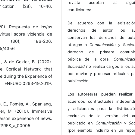
revista aceptan las sigui
ication, (28), 10-46.
condiciones:
De acuerdo con la legislaci
20). Respuesta de los/as
derechos de autor, los au
rtual sobre violencia de
conservan los derechos de auto
, (30), 186-206.
otorgan a
Comunicación y Socie
695/4356
derecho de primera comunic
pública de la obra.
Comunicac
., & de Gelder, B. (2020).
Sociedad
no realiza cargos a los a
he Cortical Network that
por enviar y procesar artículos p
e during the Experience of
publicación.
NEURO.0263-19.2019.
Los autores/as pueden realizar 
acuerdos contractuales independ
s, E., Pomés, A., Spanlang,
y adicionales para la distribuc
ter, M. (2010). Immersive
exclusiva de la versión del art
t-person experience of news.
publicado en
Comunicación y Soc
62/PRES_a_00005
(por ejemplo incluirlo en un repos