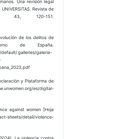
manos. Una revisión legal
. UNIVERSITAS. Revista de
a, 43, 120-151.
evolución de los delitos de
rno de España.
efault/.galleries/galeria-
-
spana_2023.pdf
claración y Plataforma de
men.org/es/digital-
lence against women [Hoja
t-sheets/detail/violence-
2024). La violencia contra