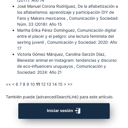
(2017): Año 14
José Manuel Corona Rodríguez,
De la alfabetización a
los alfabetismos: aprendizaje y participación DIY de
Fans y Makers mexicanos
,
Comunicación y Sociedad:
Núm. 33 (2018): Año 15
Martha Erika Pérez Domínguez,
Comunicación digital
entre el placer y el peligro: una lectura feminista del
sexting juvenil
,
Comunicación y Sociedad: 2020: Año
17
Victoria Gómez Márquez, Carolina Garzón Díaz,
Bienestar animal en Instagram: tendencias y discurso
de eco-influencers uruguayos
,
Comunicación y
Sociedad: 2024: Año 21
<<
<
6
7
8
9
10
11
12
13
14
15
>
>>
También puede {advancedSearchLink} para este artículo.
Iniciar sesión