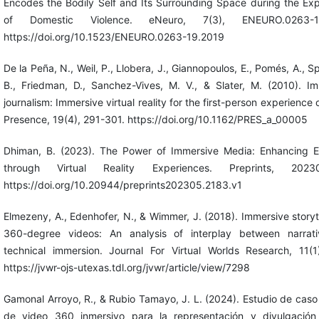
Encodes the Bodily Self and Its Surrounding Space during the Ex
of Domestic Violence. eNeuro, 7(3), ENEURO.0263-19
https://doi.org/10.1523/ENEURO.0263-19.2019
De la Peña, N., Weil, P., Llobera, J., Giannopoulos, E., Pomés, A., S
B., Friedman, D., Sanchez-Vives, M. V., & Slater, M. (2010). I
journalism: Immersive virtual reality for the first-person experience 
Presence, 19(4), 291-301. https://doi.org/10.1162/PRES_a_00005
Dhiman, B. (2023). The Power of Immersive Media: Enhancing 
through Virtual Reality Experiences. Preprints, 20230
https://doi.org/10.20944/preprints202305.2183.v1
Elmezeny, A., Edenhofer, N., & Wimmer, J. (2018). Immersive storyte
360-degree videos: An analysis of interplay between narrat
technical immersion. Journal For Virtual Worlds Research, 11(1
https://jvwr-ojs-utexas.tdl.org/jvwr/article/view/7298
Gamonal Arroyo, R., & Rubio Tamayo, J. L. (2024). Estudio de caso
de video 360 inmersivo para la representación y divulgación