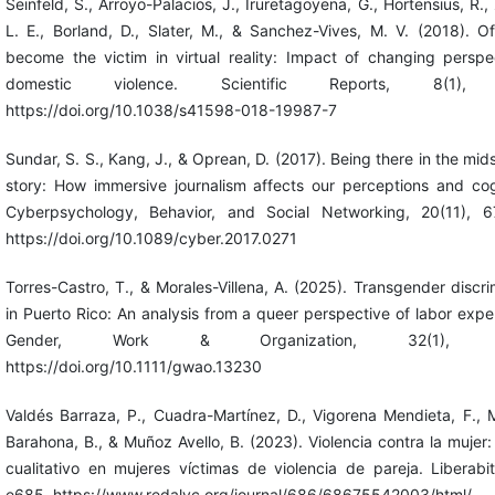
Seinfeld, S., Arroyo-Palacios, J., Iruretagoyena, G., Hortensius, R.,
L. E., Borland, D., Slater, M., & Sanchez-Vives, M. V. (2018). O
become the victim in virtual reality: Impact of changing perspe
domestic violence. Scientific Reports, 8(1),
https://doi.org/10.1038/s41598-018-19987-7
Sundar, S. S., Kang, J., & Oprean, D. (2017). Being there in the mids
story: How immersive journalism affects our perceptions and cog
Cyberpsychology, Behavior, and Social Networking, 20(11), 6
https://doi.org/10.1089/cyber.2017.0271
Torres-Castro, T., & Morales-Villena, A. (2025). Transgender discri
in Puerto Rico: An analysis from a queer perspective of labor expe
Gender, Work & Organization, 32(1), 4
https://doi.org/10.1111/gwao.13230
Valdés Barraza, P., Cuadra-Martínez, D., Vigorena Mendieta, F., 
Barahona, B., & Muñoz Avello, B. (2023). Violencia contra la mujer:
cualitativo en mujeres víctimas de violencia de pareja. Liberabit
e685. https://www.redalyc.org/journal/686/68675542003/html/