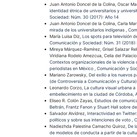
Juan Antonio Doncel de la Colina, Oscar Ma
identidad étnica de universitarios y univers
Sociedad: Núm. 30 (2017): Año 14
Juan Antonio Doncel de la Colina, Carla M
mirada de los universitarios indígenas
,
Comu
María Luisa Diz,
Los spots para televisión d
Comunicación y Sociedad: Núm. 31 (2018):
Mireya Márquez-Ramírez, Grisel Salazar Re
Viridiana Rodelo Amezcua, Celia del Palacio
Contextos organizacionales de la violencia 
periodistas en México
,
Comunicación y Soc
Mariano Zarowsky,
Del exilio a los nuevos 
(de Controversia a Comunicación y Cultura
Leonardo Corzo,
La cultura visual urbana a 
embellecimiento en la ciudad de Córdoba, 
Eliseo R. Colón Zayas,
Estudios de comunica
Beltrán, Frantz Fanon y Stuart Hall sobre de
Salvador Alvídrez,
Interactividad en Twitter
políticos y sobre sus intenciones de voto
,
C
Nadiezhda Palestina Camacho Quiroz,
De l
de modelos de conducta a partir de la cultur