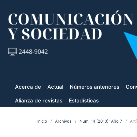
Acerca de
Actual
Números anteriores
Conv
Alianza de revistas
Estadísticas
Inicio
/
Archivos
/
Núm. 14 (2010): Año 7
/
Art