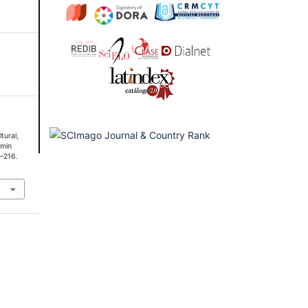
tural,
Amin
9–216.