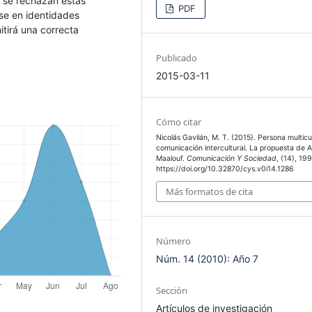
si se rechazan estas
PDF
rse en identidades
itirá una correcta
Publicado
2015-03-11
Cómo citar
Nicolás Gavilán, M. T. (2015). Persona multicul
comunicación intercultural. La propuesta de 
Maalouf.
Comunicación Y Sociedad
, (14), 19
https://doi.org/10.32870/cys.v0i14.1286
Más formatos de cita
Número
Núm. 14 (2010): Año 7
Sección
Artículos de investigación