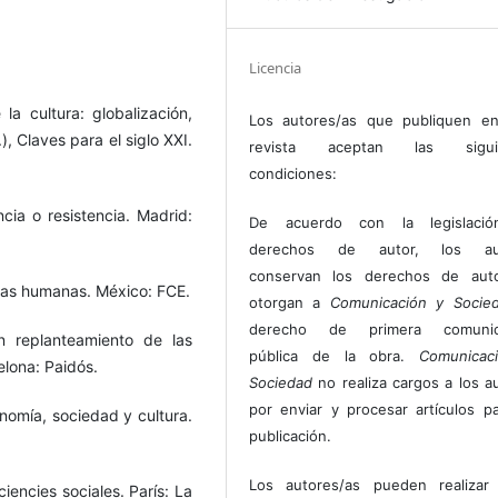
Licencia
la cultura: globalización,
Los autores/as que publiquen en
), Claves para el siglo XXI.
revista aceptan las sigui
condiciones:
cia o resistencia. Madrid:
De acuerdo con la legislaci
derechos de autor, los au
conservan los derechos de auto
ias humanas. México: FCE.
otorgan a
Comunicación y Socie
derecho de primera comunic
n replanteamiento de las
pública de la obra.
Comunicac
elona: Paidós.
Sociedad
no realiza cargos a los a
por enviar y procesar artículos p
onomía, sociedad y cultura.
publicación.
Los autores/as pueden realizar 
iencies sociales. París: La