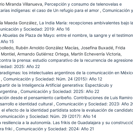
rio Miranda Villanueva,
Percepción y consumo de telenovelas e
itarias indígenas: el caso de Un refugio para el amor
,
Comunicación 
aría Maeda González,
La India María: recepciones ambivalentes bajo l
nicación y Sociedad: 2019: Año 16
e Abuelas de Plaza de Mayo: entre el nombre, la sangre y el testimo
 Año 15
bolledo, Rubén Arnoldo González Macías, Josefina Buxadé, Frida
 Montiel, Armando Gutiérrez Ortega, Martín Echeverría Victoria,
contra la prensa: estudio comparativo de la recurrencia de agresione
iedad: 2025: Año 22
paradigmas: los intelectuales argentinos de la comunicación en Méxic
)
,
Comunicación y Sociedad: Núm. 24 (2015): Año 12
partir de la Inteligencia Artificial generativa: Espectáculo y
Argentina
,
Comunicación y Sociedad: 2025: Año 22
ción desde el pensamiento caribeño. Contribuciones de Luis Ramiro
sarrollo e identidad cultural
,
Comunicación y Sociedad: 2023: Año 2
: el efecto de la identidad partidista sobre la evaluación de candidat
omunicación y Sociedad: Núm. 29 (2017): Año 14
a resiliencia a la autonomía. Las frikis de Guadalajara y su construcci
a friki
,
Comunicación y Sociedad: 2024: Año 21