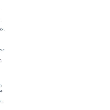
y
a
nio
,
s a
o
0
os
ón