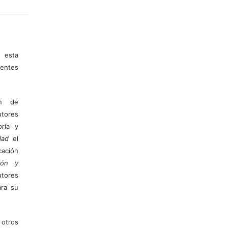
 esta
entes
ón de
tores
ría y
dad
el
ación
ión y
utores
ara su
otros