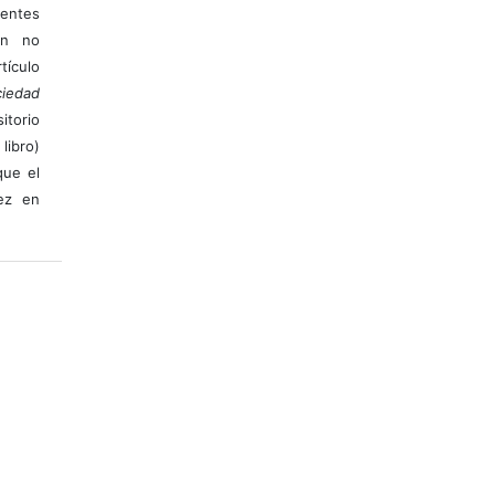
ientes
ión no
ículo
iedad
itorio
libro)
que el
vez en