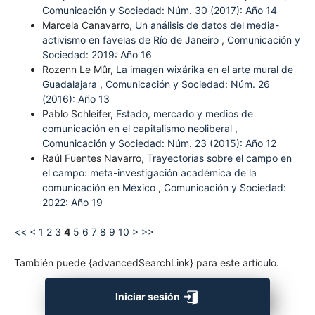
Comunicación y Sociedad: Núm. 30 (2017): Año 14
Marcela Canavarro,
Un análisis de datos del media-
activismo en favelas de Río de Janeiro
,
Comunicación y
Sociedad: 2019: Año 16
Rozenn Le Mûr,
La imagen wixárika en el arte mural de
Guadalajara
,
Comunicación y Sociedad: Núm. 26
(2016): Año 13
Pablo Schleifer,
Estado, mercado y medios de
comunicación en el capitalismo neoliberal
,
Comunicación y Sociedad: Núm. 23 (2015): Año 12
Raúl Fuentes Navarro,
Trayectorias sobre el campo en
el campo: meta-investigación académica de la
comunicación en México
,
Comunicación y Sociedad:
2022: Año 19
<<
<
1
2
3
4
5
6
7
8
9
10
>
>>
También puede {advancedSearchLink} para este artículo.
Iniciar sesión