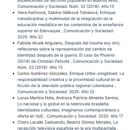
adolescentes de sectores populares en Buenos Aires
,
Comunicación y Sociedad: Núm. 32 (2018): Año 15
Viera Kačinová, Sabína Gáliková Tolnaiová,
Enfoque
transdiciplinar y multimodal de la integración de la
educación mediática en los contenidos de la enseñanza
superior en Eslovaquia
,
Comunicación y Sociedad:
2025: Año 22
Fabiola Alcalá Anguiano,
Después del trauma soy otro,
reflexiones sobre la representación del cambio de
identidad después de la guerra. El caso de Phoenix
(2014) de Christian Petzold
,
Comunicación y Sociedad:
Núm. 32 (2018): Año 15
Carlos Gutiérrez-González, Enrique Uribe-Jongbloed,
La
responsabilidad creativa y la proximidad cultural en la
ficción de la televisión pública regional colombiana
,
Comunicación y Sociedad: 2025: Año 22
Lucas Martins Néia, Andreza Patricia Almeida Santos,
Lo nacional y lo global en la telenovela brasileña:
identidades culturales, imaginarios contemporáneos y
oferta en VoD
,
Comunicación y Sociedad: 2020: Año 17
Charo Lacalle Zalduendo, Beatriz Gómez Morales,
La
recepción televisiva española en la era multipantalla
,